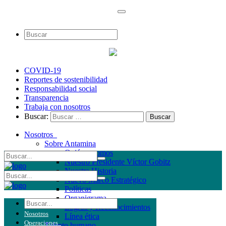
COVID-19
Reportes de sostenibilidad
Responsabilidad social
Transparencia
Trabaja con nosotros
Buscar:
Nosotros
Sobre Antamina
Quiénes somos
Nuestro Presidente Víctor Gobitz
Nuestra Historia
Nuevo Marco Estratégico
Políticas
Organigrama
Logros y Reconocimientos
Nosotros
Línea ética
Operaciones
Talento humano