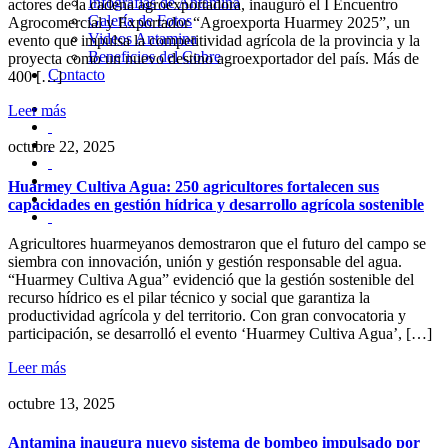
Infografías de Antamina
actores de la cadena agroexportadora, inauguró el I Encuentro
Galería de Fotos
Agrocomercial y Exportador “Agroexporta Huarmey 2025”, un
Videos Antamina
evento que impulsa la competitividad agrícola de la provincia y la
Beneficios del Cobre
proyecta como un nuevo destino agroexportador del país. Más de
Contacto
400 […]
Leer más
octubre 22, 2025
Huarmey Cultiva Agua: 250 agricultores fortalecen sus
capacidades en gestión hídrica y desarrollo agrícola sostenible
Agricultores huarmeyanos demostraron que el futuro del campo se
siembra con innovación, unión y gestión responsable del agua.
“Huarmey Cultiva Agua” evidenció que la gestión sostenible del
recurso hídrico es el pilar técnico y social que garantiza la
productividad agrícola y del territorio. Con gran convocatoria y
participación, se desarrolló el evento ‘Huarmey Cultiva Agua’, […]
Leer más
octubre 13, 2025
Antamina inaugura nuevo sistema de bombeo impulsado por