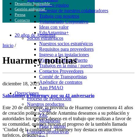
Desarrollo Sostenible
Nuestro equipo
Gestión ambiental
Bienestar de nuestros colaboradores
Prensa
Trabaja con nosotros
Contacto
Voluntariado Corporativo
Ideas con valor
EduAntamina+
20 años de Antamina
Socios estratégicos
Nuestros socios estratégicos
Inicio
/
Requisitos para proveedores
Ingreso a las instalaciones
Huarmey noticias
Visitas a la Mina / Puerto
Trabajos en la mina / puerto
Contactos Proveedores
Comité de Transportistas
Apéndice de contratos
diciembre 18, 2025
App PMAO
Operaciones
Saludamos a Huarmey por su 41 aniversario
Proceso de Producción
Nuestros productos
Este 20 de diciembre, la provincia de Huarmey conmemora 41 años
Cobre
de creación política, y desde Antamina deseamos a su población y
Zinc
autoridades los mejores deseos en el trabajo que realizan a favor de
Molibdeno
su comunidad, quienes buscan el progreso de la también llamada
Plata y plomo
‘Ciudad de la cordialidad’. Huarmey hoy destaca en atractivos
Unidades productivas
turísticos, deportes […]