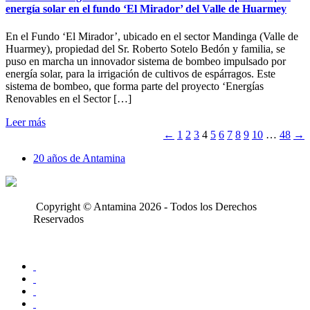
energía solar en el fundo ‘El Mirador’ del Valle de Huarmey
En el Fundo ‘El Mirador’, ubicado en el sector Mandinga (Valle de
Huarmey), propiedad del Sr. Roberto Sotelo Bedón y familia, se
puso en marcha un innovador sistema de bombeo impulsado por
energía solar, para la irrigación de cultivos de espárragos. Este
sistema de bombeo, que forma parte del proyecto ‘Energías
Renovables en el Sector […]
Leer más
←
1
2
3
4
5
6
7
8
9
10
…
48
→
20 años de Antamina
Copyright © Antamina 2026 - Todos los Derechos
Reservados