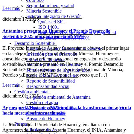
Tour 360
Seguridad minera y salud
Leer más
Minería Sostenible
Sistema Integrado de Gestión
diciembre 17, 2025
Qué es el SIG
ISO 14001
Antamina presenta en Huarmey el Premio Desarrollo
Sistema de Gestión en Salud y Seguridad
Sostenible 2025 otorgado por la SNMPE
Industrial – OHSAS 18001
Desarrollo Sostenible
El Proyecto Integral de Agua y Saneamiento obtuvo el primer lugar
Nuestra visión del Desarrollo Sostenible
en la categoría Gestión Social del sector Minería. Huarmey se
Inversión para el desarrollo
consolida como un referente nacional en cogestión y desarrollo
Obras por impuestos
sostenible. Antamina presentó en Huarmey el Premio Desarrollo
Áreas de influencia operativa
Sostenible 2025, otorgado por la Sociedad Nacional de Minería,
Fortalecimiento de la gestión local
Petróleo y Energía (SNMPE), por el proyecto que […]
Nuestro Modelo Multiactor
Reporte de Sostenibilidad
Leer más
Responsabilidad social
Gestión ambiental
diciembre 01, 2025
La gestión ambiental de Antamina
Gestión del agua
Agroexporta Huarmey 2025 impulsa la transformación agrícola
Manejo de residuos sólidos
hacia mercados internacionales
Monitoreo ambiental
Bosque de Huarmey
Prensa
La Municipalidad Provincial de Huarmey, en alianza con
Últimas noticias
Agromercado, la Agencia Agraria Huarmey, el INIA, Antamina y