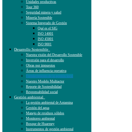
Unidades productivas
Tour 360
Seguridad minera y salud
Minería Sostenible
Sistema Integrado de Gestión
Qué es el SIG
ISO 14001
ISO 45001
ISO 9001
Desarrollo Sostenible
Nuestra visión del Desarrollo Sostenible
Inversión para el desarrollo
Obras por impuestos
Áreas de influencia operativa
Fortalecimiento de la gestión local
Nuestro Modelo Multiactor
Reporte de Sostenibilidad
Responsabilidad social
Gestión ambiental
La gestión ambiental de Antamina
Gestión del agua
Manejo de residuos sólidos
Monitoreo ambiental
Bosque de Huarmey
Instrumentos de gestión ambiental