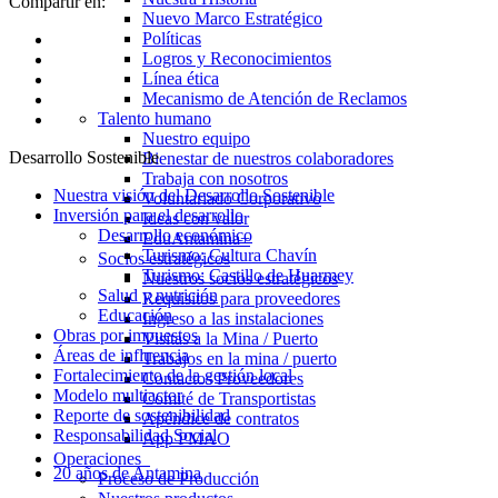
Compartir en:
Nuevo Marco Estratégico
Políticas
Logros y Reconocimientos
Línea ética
Mecanismo de Atención de Reclamos
Talento humano
Nuestro equipo
Desarrollo Sostenible
Bienestar de nuestros colaboradores
Trabaja con nosotros
Nuestra visión del Desarrollo Sostenible
Voluntariado Corporativo
Inversión para el desarrollo
Ideas con valor
Desarrollo económico
EduAntamina+
Turismo: Cultura Chavín
Socios estratégicos
Turismo: Castillo de Huarmey
Nuestros socios estratégicos
Salud y nutrición
Requisitos para proveedores
Educación
Ingreso a las instalaciones
Obras por impuestos
Visitas a la Mina / Puerto
Áreas de influencia
Trabajos en la mina / puerto
Fortalecimiento de la gestión local
Contactos Proveedores
Modelo multiactor
Comité de Transportistas
Reporte de sostenibilidad
Apéndice de contratos
Responsabilidad Social
App PMAO
Operaciones
20 años de Antamina
Proceso de Producción