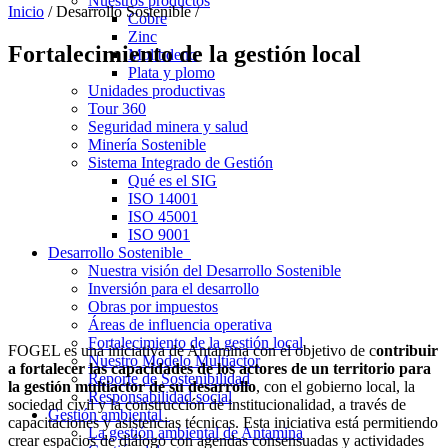
Nuestros productos
Inicio
/ Desarrollo Sostenible /
Cobre
Zinc
Fortalecimiento de la gestión local
Molibdeno
Plata y plomo
Unidades productivas
Tour 360
Seguridad minera y salud
Minería Sostenible
Sistema Integrado de Gestión
Qué es el SIG
ISO 14001
ISO 45001
ISO 9001
Desarrollo Sostenible
Nuestra visión del Desarrollo Sostenible
Inversión para el desarrollo
Obras por impuestos
Áreas de influencia operativa
Fortalecimiento de la gestión local
FOGEL es una iniciativa de Antamina con el objetivo de c
ontribuir
Nuestro Modelo Multiactor
a fortalecer las capacidades de los actores de un territorio para
Reporte de Sostenibilidad
la gestión multiactor de su desarrollo
, con el gobierno local, la
Responsabilidad social
sociedad civil y la construcción de institucionalidad, a través de
Gestión ambiental
capacitaciones y asistencias técnicas. Esta iniciativa está permitiendo
La gestión ambiental de Antamina
crear espacios de diálogo con agendas consensuadas y actividades