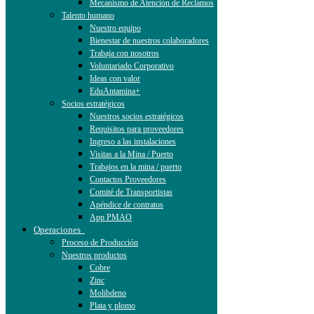
Mecanismo de Atención de Reclamos
Talento humano
Nuestro equipo
Bienestar de nuestros colaboradores
Trabaja con nosotros
Voluntariado Corporativo
Ideas con valor
EduAntamina+
Socios estratégicos
Nuestros socios estratégicos
Requisitos para proveedores
Ingreso a las instalaciones
Visitas a la Mina / Puerto
Trabajos en la mina / puerto
Contactos Proveedores
Comité de Transportistas
Apéndice de contratos
App PMAO
Operaciones
Proceso de Producción
Nuestros productos
Cobre
Zinc
Molibdeno
Plata y plomo