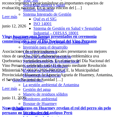
Tour 360
reconocimientos y posicionándose en importantes espacios de
Seguridad minera y salud
evaluación nacional. En la sexta edición del […]
Minería Sostenible
Sistema Integrado de Gestión
Leer más
Qué es el SIG
ISO 14001
junio 12, 2026
Sistema de Gestión en Salud y Seguridad
Industrial – OHSAS 18001
Vinos huarmeyanos fueron presentados en ceremonia
Desarrollo Sostenible
conmemorativa por el Día Nacional del Vino Peruano
Nuestra visión del Desarrollo Sostenible
Inversión para el desarrollo
Asociaciones de vitivinicultores locales presentaron sus mejores
Obras por impuestos
vinos de cosecha 2026, elaborados con la emblemática uva
Áreas de influencia operativa
Quebranta y variedades nobles. En el marco del Día Nacional del
Fortalecimiento de la gestión local
Vino Peruano, celebrado cada 11 de junio mediante Resolución
Nuestro Modelo Multiactor
Ministerial N.° 00136-2026-PRODUCE, la Municipalidad
Reporte de Sostenibilidad
Provincial de Huarmey, la Agencia Agraria de Huarmey, Antamina,
Responsabilidad social
el Servicio Nacional de Sanidad […]
Gestión ambiental
La gestión ambiental de Antamina
Leer más
Gestión del agua
Manejo de residuos sólidos
junio 11, 2026
Monitoreo ambiental
Bosque de Huarmey
Nuevos hallazgos en Huarmey revelan el rol del perro sin pelo
Prensa
peruano en los rituales del antiguo Perú
Últimas noticias