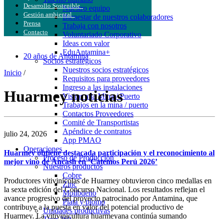
Desarrollo Sostenible
Nuestro equipo
Gestión ambiental
Bienestar de nuestros colaboradores
Prensa
Trabaja con nosotros
Contacto
Voluntariado Corporativo
Ideas con valor
EduAntamina+
20 años de Antamina
Socios estratégicos
Nuestros socios estratégicos
Inicio
/
Requisitos para proveedores
Ingreso a las instalaciones
Huarmey noticias
Visitas a la Mina / Puerto
Trabajos en la mina / puerto
Contactos Proveedores
Comité de Transportistas
Apéndice de contratos
julio 24, 2026
App PMAO
Operaciones
Huarmey obtiene destacada participación y el reconocimiento al
Proceso de Producción
mejor vino de Áncash en ‘Catemos Perú 2026’
Nuestros productos
Cobre
Productores vitivinícolas de Huarmey obtuvieron cinco medallas en
Zinc
la sexta edición del Concurso Nacional. Los resultados reflejan el
Molibdeno
avance progresivo del proyecto patrocinado por Antamina, que
Plata y plomo
contribuye a la puesta en valor del potencial productivo de
Unidades productivas
Huarmey. La vitivinicultura huarmeyana continúa sumando