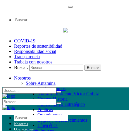
COVID-19
Reportes de sostenibilidad
Responsabilidad social
Transparencia
Trabaja con nosotros
Buscar:
Nosotros
Sobre Antamina
Quiénes somos
Nuestro Presidente Víctor Gobitz
Nuestra Historia
Nuevo Marco Estratégico
Políticas
Organigrama
Logros y Reconocimientos
Nosotros
Línea ética
Operaciones
Talento humano