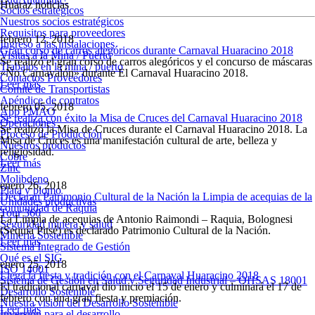
Huaraz noticias
Socios estratégicos
Nuestros socios estratégicos
Requisitos para proveedores
febrero 12, 2018
Ingreso a las instalaciones
Gran corso de carros alegóricos durante Carnaval Huaracino 2018
Visitas a la Mina / Puerto
Se realizó el gran corso de carros alegóricos y el concurso de máscaras
Trabajos en la mina / puerto
«Ño Carnavalón» durante El Carnaval Huaracino 2018.
Contactos Proveedores
Leer más
Comité de Transportistas
Apéndice de contratos
febrero 05, 2018
App PMAO
Se realiza con éxito la Misa de Cruces del Carnaval Huaracino 2018
Operaciones
Se realizó la Misa de Cruces durante el Carnaval Huaracino 2018. La
Proceso de Producción
Misa de Cruces es una manifestación cultural de arte, belleza y
Nuestros productos
religiosidad.
Cobre
Leer más
Zinc
Molibdeno
enero 26, 2018
Plata y plomo
Declaran Patrimonio Cultural de la Nación la Limpia de acequias de la
Unidades productivas
comunidad de Raquia
Tour 360
La Limpia de acequias de Antonio Raimondi – Raquia, Bolognesi
Seguridad minera y salud
(Sequía Pitsé) es declarado Patrimonio Cultural de la Nación.
Minería Sostenible
Leer más
Sistema Integrado de Gestión
Qué es el SIG
enero 25, 2018
ISO 14001
Llega la fiesta y tradición con el Carnaval Huaracino 2018
Sistema de Gestión en Salud y Seguridad Industrial – OHSAS 18001
El tradicional carnaval dio inicio el 15 de enero y culminará el 17 de
Desarrollo Sostenible
febrero con una gran fiesta y premiación.
Nuestra visión del Desarrollo Sostenible
Leer más
Inversión para el desarrollo