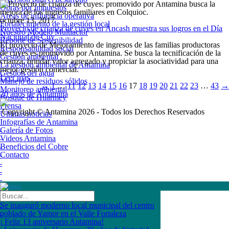
Obras por impuestos
Áreas de influencia operativa
octubre 13, 2017
Fortalecimiento de la gestión local
Proyecto de crianza de cuyes en Áncash muestra sus logros en el Día
Nuestro Modelo Multiactor
Nacional de Cuy
Reporte de Sostenibilidad
El proyecto de Mejoramiento de ingresos de las familias productoras
Responsabilidad social
de cuyes es promovido por Antamina. Se busca la tecnificación de la
Gestión ambiental
crianza, brindar valor agregado y propiciar la asociatividad para una
La gestión ambiental de Antamina
mejor gestión comercial.
Gestión del agua
Leer más
Manejo de residuos sólidos
←
1
…
11
12
13
14
15
16
17
18
19
20
21
22
23
…
43
→
Monitoreo ambiental
20 años de Antamina
Bosque de Huarmey
Prensa
Copyright © Antamina 2026 - Todos los Derechos Reservados
Últimas noticias
Infografías de Antamina
Galería de Fotos
Videos Antamina
Beneficios del Cobre
Contacto
Se inauguró moderno local municipal del centro
poblado de Yamor en el Valle Fortaleza
¡ Feliz 13 aniversario Antamina!