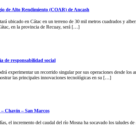
egio de Alto Rendimiento (COAR) de Ancash
ará ubicado en Cátac en un terreno de 30 mil metros cuadrados y alber
Cátac, en la provincia de Recuay, será […]
a de responsabilidad social
 podrá experimentar un recorrido singular por sus operaciones desde los
strar las principales innovaciones tecnológicas en su […]
ac – Chavín – San Marcos
ías, el incremento del caudal del río Mosna ha socavado los taludes de s