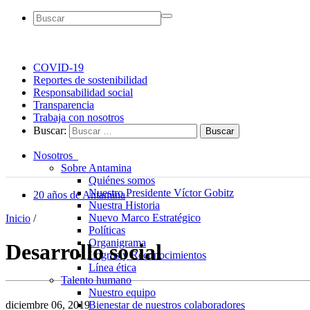
COVID-19
Reportes de sostenibilidad
Responsabilidad social
Transparencia
Trabaja con nosotros
Buscar:
Nosotros
Sobre Antamina
Quiénes somos
Nuestro Presidente Víctor Gobitz
20 años de Antamina
Nuestra Historia
Nuevo Marco Estratégico
Inicio
/
Políticas
Organigrama
Desarrollo social
Logros y Reconocimientos
Línea ética
Talento humano
Nuestro equipo
diciembre 06, 2019
Bienestar de nuestros colaboradores