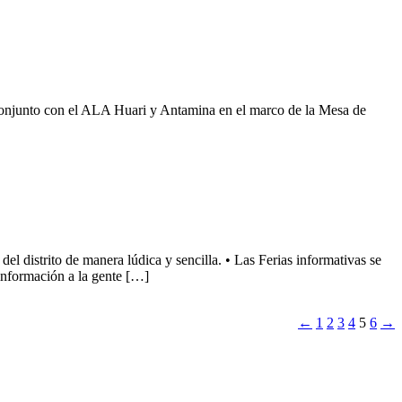
o conjunto con el ALA Huari y Antamina en el marco de la Mesa de
el distrito de manera lúdica y sencilla. • Las Ferias informativas se
información a la gente […]
←
1
2
3
4
5
6
→