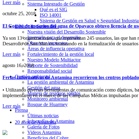
Leer más
Sistema Integrado de Gestión
Qué es el SIG
octubre 25, 2018
ISO 14001
Sistema de Gestión en Salud y Seguridad Indust
El Comité de usuarios del agua de Opayaco obtuvo licencia de u
Desarrollo Sostenible
Nuestra visión del Desarrollo Sostenible
Inversión para el desarrollo
Ya son 13 organizaciones, que representan 245 usuarios, las que han 
Obras por impuestos
Desarrollo de San Marcos Avanzando en la formalización de usuario
Áreas de influencia operativa
Leer más
Fortalecimiento de la gestión local
Nuestro Modelo Multiactor
agosto 16, 2018
Reporte de Sostenibilidad
Responsabilidad social
Gestión ambiental
Ferias Informativas de Antamina recorrieron los centros poblad
La gestión ambiental de Antamina
Gestión del agua
• Utilizando diversas herramientas de comunicación como dípticos, banne
Manejo de residuos sólidos
implementaron en el marco de las Campañas Médicas impulsadas por A
Monitoreo ambiental
Bosque de Huarmey
Leer más
Prensa
Últimas noticias
Infografías de Antamina
20 años de Antamina
Galería de Fotos
Videos Antamina
Beneficios del Cobre