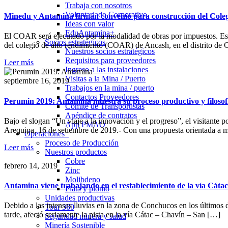
Trabaja con nosotros
Voluntariado Corporativo
Minedu y Antamina firman convenio para construcción del Col
Ideas con valor
EduAntamina+
El COAR será ejecutado por la modalidad de obras por impuestos. Est
Socios estratégicos
del colegio de alto rendimiento (COAR) de Ancash, en el distrito de 
Nuestros socios estratégicos
Requisitos para proveedores
Leer más
Ingreso a las instalaciones
Visitas a la Mina / Puerto
septiembre 16, 2019
Trabajos en la mina / puerto
Contactos Proveedores
Perumin 2019: Antamina muestra su proceso productivo y filosofí
Comité de Transportistas
Apéndice de contratos
Bajo el slogan “Un viaje a la innovación y el progreso”, el visitante
App PMAO
Arequipa, 16 de setiembre de 2019.- Con una propuesta orientada a mo
Operaciones
Proceso de Producción
Leer más
Nuestros productos
Cobre
febrero 14, 2019
Zinc
Molibdeno
Antamina viene trabajando en el restablecimiento de la vía Cát
Plata y plomo
Unidades productivas
Debido a las intensas lluvias en la zona de Conchucos en los últimos d
Tour 360
tarde, afectó seriamente la pista en la vía Cátac – Chavín – San […]
Seguridad minera y salud
Minería Sostenible