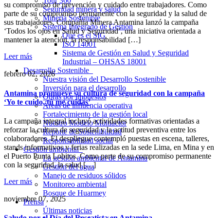
Tour 360
su compromiso de prevención y cuidado entre trabajadores. Como
Seguridad minera y salud
parte de su compromiso permanente con la seguridad y la salud de
Minería Sostenible
sus trabajadores, Compañía Minera Antamina lanzó la campaña
Sistema Integrado de Gestión
‘Todos los ojos en Salud y Seguridad’, una iniciativa orientada a
Qué es el SIG
mantener la atención, la responsabilidad […]
ISO 14001
Sistema de Gestión en Salud y Seguridad
Leer más
Industrial – OHSAS 18001
Desarrollo Sostenible
febrero 02, 2026
Nuestra visión del Desarrollo Sostenible
Inversión para el desarrollo
Antamina promueve su cultura de seguridad con la campaña
Obras por impuestos
‘Yo te cuido, tú me cuidas’
Áreas de influencia operativa
Fortalecimiento de la gestión local
La campaña integral incluyó actividades formativas orientadas a
Nuestro Modelo Multiactor
reforzar la cultura de seguridad y la actitud preventiva entre los
Reporte de Sostenibilidad
colaboradores. El despliegue contempló puestas en escena, talleres,
Responsabilidad social
stands informativos y ferias realizadas en la sede Lima, en Mina y en
Gestión ambiental
el Puerto Punta Lobitos. Como parte de su compromiso permanente
La gestión ambiental de Antamina
con la seguridad, la salud […]
Gestión del agua
Manejo de residuos sólidos
Leer más
Monitoreo ambiental
Bosque de Huarmey
noviembre 07, 2025
Prensa
Últimas noticias
Saludo por el Día del Rescatista en Antamina