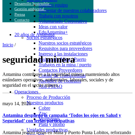
Desarrollo Sostenible
Nuestro equipo
Gestión ambiental
Bienestar de nuestros colaboradores
Prensa
Trabaja con nosotros
Contacto
Voluntariado Corporativo
Ideas con valor
EduAntamina+
20 años de Antamina
Socios estratégicos
Nuestros socios estratégicos
Inicio
/
Requisitos para proveedores
Ingreso a las instalaciones
seguridad minera
Visitas a la Mina / Puerto
Trabajos en la mina / puerto
Contactos Proveedores
Antamina contribuye a la seguridad minera manteniendo altos
Comité de Transportistas
estándares operativos, ambientales, laborales, sociales y de
Apéndice de contratos
seguridad en el sector minero.
App PMAO
Operaciones
Proceso de Producción
Nuestros productos
mayo 14, 2026
Cobre
Zinc
Antamina despliega la campaña ‘Todos los ojos en Salud y
Molibdeno
Seguridad’ con ferias participativas
Plata y plomo
Unidades productivas
Antamina realizó ferias en Mina y Puerto Punta Lobitos, reforzando