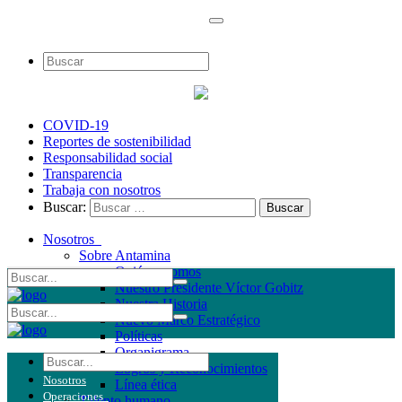
COVID-19
Reportes de sostenibilidad
Responsabilidad social
Transparencia
Trabaja con nosotros
Buscar:
Nosotros
Sobre Antamina
Quiénes somos
Nuestro Presidente Víctor Gobitz
Nuestra Historia
Nuevo Marco Estratégico
Políticas
Organigrama
Logros y Reconocimientos
Nosotros
Línea ética
Operaciones
Talento humano