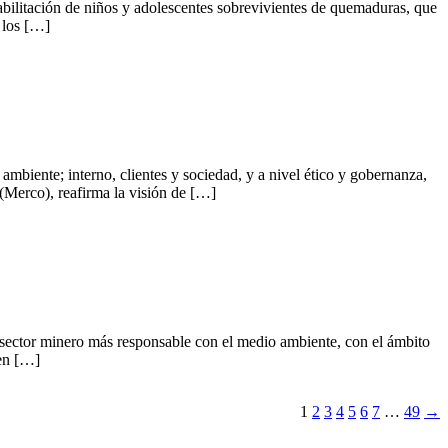
ilitación de niños y adolescentes sobrevivientes de quemaduras, que
e los […]
biente; interno, clientes y sociedad, y a nivel ético y gobernanza,
Merco), reafirma la visión de […]
ector minero más responsable con el medio ambiente, con el ámbito
 en […]
1
2
3
4
5
6
7
…
49
→