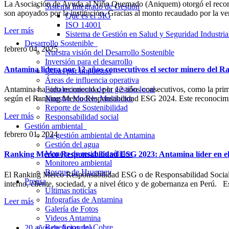
La Asociación de Ayuda al Niño Quemado (Aniquem) otorgó el reconoc
Sistema Integrado de Gestión
son apoyados por la institución. Gracias al monto recaudado por la vent
Qué es el SIG
ISO 14001
Leer más
Sistema de Gestión en Salud y Seguridad Indust
Desarrollo Sostenible
febrero 04, 2025
Nuestra visión del Desarrollo Sostenible
Inversión para el desarrollo
Antamina lidera por 12 años consecutivos el sector minero del
Obras por impuestos
Áreas de influencia operativa
Antamina ha sido reconocida, por 12 años consecutivos, como la prime
Fortalecimiento de la gestión local
según el Ranking Merco Responsabilidad ESG 2024. Este reconocimien
Nuestro Modelo Multiactor
Reporte de Sostenibilidad
Leer más
Responsabilidad social
Gestión ambiental
febrero 01, 2024
La gestión ambiental de Antamina
Gestión del agua
Manejo de residuos sólidos
Ranking Merco Responsabilidad ESG 2023: Antamina líder en el
Monitoreo ambiental
Bosque de Huarmey
El Ranking Merco Responsabilidad ESG o de Responsabilidad Social 
Prensa
interno, cliente, sociedad, y a nivel ético y de gobernanza en Perú.
Últimas noticias
Infografías de Antamina
Leer más
Galería de Fotos
Videos Antamina
Beneficios del Cobre
20 años de Antamina