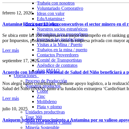
Trabaja con nosotros
Voluntariado Corporativo
febrero 12, 2026
Ideas con valor
EduAntamina+
Socios estratégicos
Antamina lidera por 13 años consecutivos el sector minero en e
Nuestros socios estratégicos
Requisitos para proveedores
Se ubica entre las 100 empresas con mejor desempeño en el ranking 
Ingreso a las instalaciones
por Impuestos, posicionándose como la empresa privada con mayor ap
Visitas a la Mina / Puerto
Trabajos en la mina / puerto
Leer más
Contactos Proveedores
Comité de Transportistas
septiembre 17, 2025
Apéndice de contratos
App PMAO
Acuerdo con Instituto Nacional de Salud del Niño beneficiará a p
Operaciones
Proceso de Producción
Nos alegra haber contribuido, mediante apoyo logístico, a la realizaci
Nuestros productos
Salud del Niño (INSN), junto a la fundación extranjera ‘CardioStart I
Cobre
Zinc
Leer más
Molibdeno
Plata y plomo
julio 10, 2025
Unidades productivas
Tour 360
Aniquem brinda reconocimiento a Antamina por su valioso apoyo 
Seguridad minera y salud
Minería Sostenible