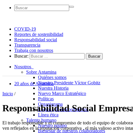
COVID-19
Reportes de sostenibilidad
Responsabilidad social
Transparencia
Trabaja con nosotros
Buscar:
Nosotros
Sobre Antamina
Quiénes somos
Nuestro Presidente Víctor Gobitz
20 años de Antamina
Nuestra Historia
Nuevo Marco Estratégico
Inicio
/
Políticas
Organigrama
Responsabilidad Social Empresar
Logros y Reconocimientos
Línea ética
Talento humano
El trabajo responsable y el compromiso de todo el equipo de colaborad
Nuestro equipo
ven reflejados en la reputación corporativa , el más valioso activo int
Bienestar de nuestros colaboradores