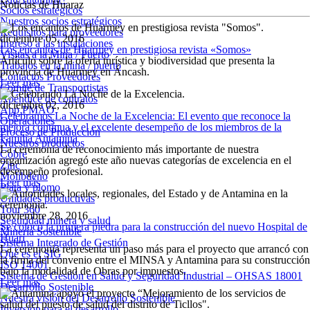
Noticias de Huaraz
Socios estratégicos
Nuestros socios estratégicos
Requisitos para proveedores
diciembre 05, 2016
Ingreso a las instalaciones
Los encantos de Huarmey en prestigiosa revista «Somos»
Visitas a la Mina / Puerto
Artículo sobre la oferta turística y biodiversidad que presenta la
Trabajos en la mina / puerto
provincia de Huarmey en Áncash.
Contactos Proveedores
Leer más
Comité de Transportistas
Apéndice de contratos
diciembre 02, 2016
App PMAO
Celebramos La Noche de la Excelencia: El evento que reconoce la
Operaciones
mejora continua y el excelente desempeño de los miembros de la
Proceso de Producción
Familia Antamina
Nuestros productos
La ceremonia de reconocimiento más importante de nuestra
Cobre
organización agregó este año nuevas categorías de excelencia en el
Zinc
desempeño profesional.
Molibdeno
Leer más
Plata y plomo
Unidades productivas
Tour 360
noviembre 28, 2016
Seguridad minera y salud
Se colocó la primera piedra para la construcción del nuevo Hospital de
Minería Sostenible
Huari
Sistema Integrado de Gestión
La ceremonia representa un paso más para el proyecto que arrancó con
Qué es el SIG
la firma del convenio entre el MINSA y Antamina para su construcción
ISO 14001
bajo la modalidad de Obras por impuestos.
Sistema de Gestión en Salud y Seguridad Industrial – OHSAS 18001
Leer más
Desarrollo Sostenible
Nuestra visión del Desarrollo Sostenible
Inversión para el desarrollo