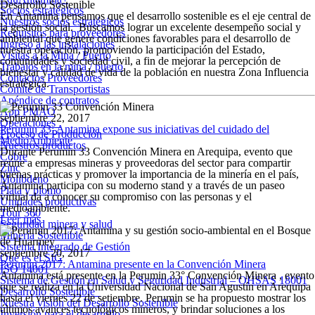
Desarrollo Sostenible
Socios estratégicos
En Antamina pensamos que el desarrollo sostenible es el eje central de
Nuestros socios estratégicos
la gestión social. Buscamos lograr un excelente desempeño social y
Requisitos para proveedores
ambiental que genere condiciones favorables para el desarrollo de
Ingreso a las instalaciones
nuestra operación, promoviendo la participación del Estado,
Visitas a la Mina / Puerto
comunidades y sociedad civil, a fin de mejorar la percepción de
Trabajos en la mina / puerto
bienestar y calidad de vida de la población en nuestra Zona Influencia
Contactos Proveedores
estratégica.
Comité de Transportistas
Apéndice de contratos
App PMAO
septiembre 22, 2017
Operaciones
Perumin 33: Antamina expone sus iniciativas del cuidado del
Proceso de Producción
MedioAmbiente
Nuestros productos
Durante Perumin 33 Convención Minera en Arequipa, evento que
Cobre
reúne a empresas mineras y proveedoras del sector para compartir
Zinc
buenas prácticas y promover la importancia de la minería en el país,
Molibdeno
Antamina participa con su moderno stand y a través de un paseo
Plata y plomo
virtual da a conocer su compromiso con las personas y el
Unidades productivas
medioambiente.
Tour 360
Leer más
Seguridad minera y salud
Minería Sostenible
Sistema Integrado de Gestión
septiembre 20, 2017
Qué es el SIG
Perumin 2017: Antamina presente en la Convención Minera
ISO 14001
Antamina está presente en la Perumin 33° Convención Minera , evento
Sistema de Gestión en Salud y Seguridad Industrial – OHSAS 18001
que se realiza en la Universidad Nacional de San Agustín en Arequipa
Desarrollo Sostenible
hasta el viernes 22 de setiembre. Perumin se ha propuesto mostrar los
Nuestra visión del Desarrollo Sostenible
últimos avances tecnológicos mineros, y brindar soluciones a los
Inversión para el desarrollo