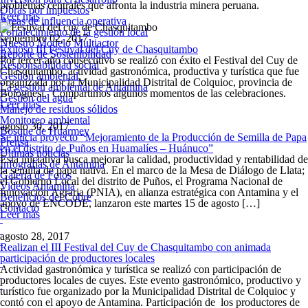
problemas centrales que afronta la industria minera peruana.
Obras por impuestos
Leer más
Áreas de influencia operativa
Fortalecimiento de la gestión local
septiembre 02, 2017
Nuestro Modelo Multiactor
Exitoso III Festival del Cuy de Chasquitambo
Reporte de Sostenibilidad
Por tercer año consecutivo se realizó con éxito el Festival del Cuy de
Responsabilidad social
Chasquitambo, actividad gastronómica, productiva y turística que fue
Gestión ambiental
organizada por la Municipalidad Distrital de Colquioc, provincia de
La gestión ambiental de Antamina
Bolognesi. Compartimos algunos momentos de las celebraciones.
Gestión del agua
Leer más
Manejo de residuos sólidos
Monitoreo ambiental
agosto 30, 2017
Bosque de Huarmey
Se inicia proyecto “Mejoramiento de la Producción de Semilla de Papa
Prensa
en el distrito de Puños en Huamalíes – Huánuco”
Últimas noticias
Esta iniciativa busca mejorar la calidad, productividad y rentabilidad de
Infografías de Antamina
la semilla de papa nativa. En el marco de la Mesa de Diálogo de Llata;
Galería de Fotos
el Gobierno Local del distrito de Puños, el Programa Nacional de
Videos Antamina
Innovación Agraria (PNIA), en alianza estratégica con Antamina y el
Beneficios del Cobre
apoyo de ENCODE, lanzaron este martes 15 de agosto […]
Contacto
Leer más
agosto 28, 2017
Realizan el III Festival del Cuy de Chasquitambo con animada
participación de productores locales
Actividad gastronómica y turística se realizó con participación de
productores locales de cuyes. Este evento gastronómico, productivo y
turístico fue organizado por la Municipalidad Distrital de Colquioc y
contó con el apoyo de Antamina. Participación de los productores de