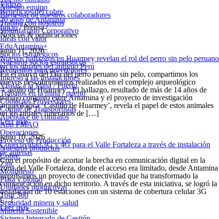
Videos
Nuestro equipo
Beneficios del cobre
Bienestar de nuestros colaboradores
20 años de Antamina
Trabaja con nosotros
Inicio
/ Prensa /
Voluntariado Corporativo
Noticias & publicaciones
Ideas con valor
EduAntamina+
junio 11, 2026
Socios estratégicos
Nuevos hallazgos en Huarmey revelan el rol del perro sin pelo peruano
Nuestros socios estratégicos
en los rituales del antiguo Perú
Requisitos para proveedores
En el marco del Día del perro peruano sin pelo, compartimos los
Ingreso a las instalaciones
nuevos descubrimientos realizados en el complejo arqueológico
Visitas a la Mina / Puerto
‘Castillo de Huarmey’. El hallazgo, resultado de más de 14 años de
Trabajos en la mina / puerto
trabajo conjunto entre Antamina y el proyecto de investigación
Contactos Proveedores
arqueológica ‘Castillo de Huarmey’, revela el papel de estos animales
Comité de Transportistas
en los rituales funerarios de […]
Apéndice de contratos
Leer más
App PMAO
Operaciones
junio 10, 2026
Proceso de Producción
Conectividad 3G y 4G para el Valle Fortaleza a través de instalación
Nuestros productos
de antenas
Cobre
Con el propósito de acortar la brecha en comunicación digital en la
Zinc
zona del Valle Fortaleza, donde el acceso era limitado, desde Antamina
Molibdeno
impulsamos un proyecto de conectividad que ha transformado la
Plata y plomo
comunicación en dicho territorio. A través de esta iniciativa, se logró la
Unidades productivas
instalación de 10 estaciones con un sistema de cobertura celular 3G
Tour 360
[…]
Seguridad minera y salud
Leer más
Minería Sostenible
Sistema Integrado de Gestión