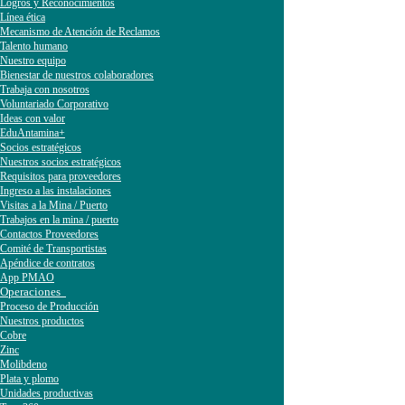
Logros y Reconocimientos
Línea ética
Mecanismo de Atención de Reclamos
Talento humano
Nuestro equipo
Bienestar de nuestros colaboradores
Trabaja con nosotros
Voluntariado Corporativo
Ideas con valor
EduAntamina+
Socios estratégicos
Nuestros socios estratégicos
Requisitos para proveedores
Ingreso a las instalaciones
Visitas a la Mina / Puerto
Trabajos en la mina / puerto
Contactos Proveedores
Comité de Transportistas
Apéndice de contratos
App PMAO
Operaciones
Proceso de Producción
Nuestros productos
Cobre
Zinc
Molibdeno
Plata y plomo
Unidades productivas