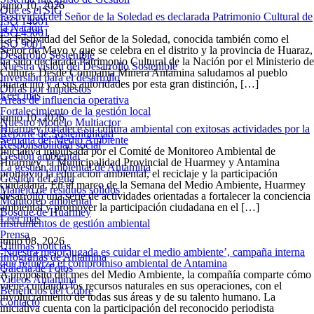
junio 10, 2026
Qué es el SIG
Festividad del Señor de la Soledad es declarada Patrimonio Cultural de
ISO 14001
la Nación
ISO 45001
La Festividad del Señor de la Soledad, conocida también como el
ISO 9001
Señor de Mayo y que se celebra en el distrito y la provincia de Huaraz,
Desarrollo Sostenible
ha sido declarada Patrimonio Cultural de la Nación por el Ministerio de
Nuestra visión del Desarrollo Sostenible
Cultura. Desde Compañía Minera Antamina saludamos al pueblo
Inversión para el desarrollo
huaracino y a sus autoridades por esta gran distinción, […]
Obras por impuestos
Leer más
Áreas de influencia operativa
Fortalecimiento de la gestión local
junio 10, 2026
Nuestro Modelo Multiactor
Huarmey fortalece su cultura ambiental con exitosas actividades por la
Reporte de Sostenibilidad
Semana del Medio Ambiente
Responsabilidad social
Iniciativa impulsada por el Comité de Monitoreo Ambiental de
Gestión ambiental
Huarmey, la Municipalidad Provincial de Huarmey y Antamina
La gestión ambiental de Antamina
promovió la educación ambiental, el reciclaje y la participación
Gestión del agua
ciudadana. En el marco de la Semana del Medio Ambiente, Huarmey
Manejo de residuos sólidos
desarrolló una serie de actividades orientadas a fortalecer la conciencia
Monitoreo ambiental
ambiental y promover la participación ciudadana en el […]
Bosque de Huarmey
Leer más
Instrumentos de gestión ambiental
Prensa
junio 08, 2026
Últimas noticias
‘Nuestra mejor jugada es cuidar el medio ambiente’, campaña interna
Infografías de Antamina
que refuerza el compromiso ambiental de Antamina
Galería de Fotos
A propósito del mes del Medio Ambiente, la compañía comparte cómo
Videos Antamina
viene cuidando los recursos naturales en sus operaciones, con el
Beneficios del Cobre
involucramiento de todas sus áreas y de su talento humano. La
Contacto
iniciativa cuenta con la participación del reconocido periodista