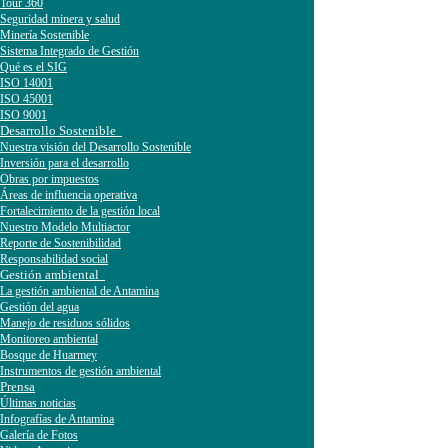
Tour 360
Seguridad minera y salud
Minería Sostenible
Sistema Integrado de Gestión
Qué es el SIG
ISO 14001
ISO 45001
ISO 9001
Desarrollo Sostenible
Nuestra visión del Desarrollo Sostenible
Inversión para el desarrollo
Obras por impuestos
Áreas de influencia operativa
Fortalecimiento de la gestión local
Nuestro Modelo Multiactor
Reporte de Sostenibilidad
Responsabilidad social
Gestión ambiental
La gestión ambiental de Antamina
Gestión del agua
Manejo de residuos sólidos
Monitoreo ambiental
Bosque de Huarmey
Instrumentos de gestión ambiental
Prensa
Últimas noticias
Infografías de Antamina
Galería de Fotos