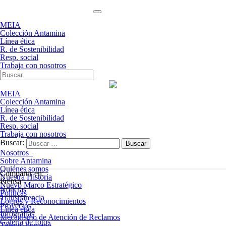
MEIA
Colección Antamina
Línea ética
R. de Sostenibilidad
Resp. social
Trabaja con nosotros
MEIA
Colección Antamina
Línea ética
R. de Sostenibilidad
Resp. social
Trabaja con nosotros
Buscar:
Nosotros
Sobre Antamina
Quiénes somos
Compartir en:
Nuestra Historia
Prensa
Nuevo Marco Estratégico
Noticias
Políticas
Transparencia
Logros y Reconocimientos
Proyectos
Línea ética
Infografías
Mecanismo de Atención de Reclamos
Galería de fotos
Talento humano