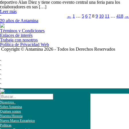
deportivo Alan Diez y tiene como evento central una feria para los
colaboradores en sus […]
Leer más
←
1
…
5
6
7
8
9
10
11
…
418
→
20 años de Antamina
Términos y Condiciones
Enlaces de interés
Trabaja con nosotros
Política de Privacidad Web
Copyright © Antamina 2026 - Todos los Derechos Reservados
Nosotros
Sobre Antamina
Quiénes somos
Nuestra Historia
Nuevo Marco Estratégico
Políticas