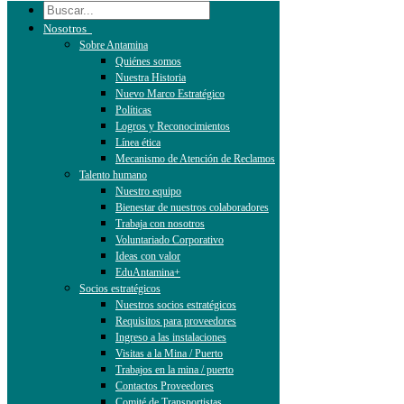
Nosotros
Sobre Antamina
Quiénes somos
Nuestra Historia
Nuevo Marco Estratégico
Políticas
Logros y Reconocimientos
Línea ética
Mecanismo de Atención de Reclamos
Talento humano
Nuestro equipo
Bienestar de nuestros colaboradores
Trabaja con nosotros
Voluntariado Corporativo
Ideas con valor
EduAntamina+
Socios estratégicos
Nuestros socios estratégicos
Requisitos para proveedores
Ingreso a las instalaciones
Visitas a la Mina / Puerto
Trabajos en la mina / puerto
Contactos Proveedores
Comité de Transportistas