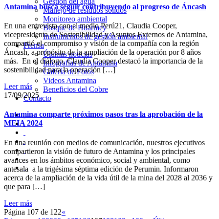
Gestión del agua
Antamina busca seguir contribuyendo al progreso de Áncash
Manejo de residuos sólidos
Monitoreo ambiental
En una entrevista con el medio Perú21, Claudia Cooper,
Bosque de Huarmey
vicepresidenta de Sostenibilidad y Asuntos Externos de Antamina,
Instrumentos de gestión ambiental
compartió el compromiso y visión de la compañía con la región
Prensa
Áncash, a propósito de la ampliación de la operación por 8 años
Últimas noticias
más. En el diálogo, Claudia Cooper destacó la importancia de la
Infografías de Antamina
sostenibilidad para la operación […]
Galería de Fotos
Videos Antamina
Leer más
Beneficios del Cobre
17/09/2025
Contacto
Antamina comparte próximos pasos tras la aprobación de la
MEIA 2024
En una reunión con medios de comunicación, nuestros ejecutivos
compartieron la visión de futuro de Antamina y los principales
avances en los ámbitos económico, social y ambiental, como
antesala a la trigésima séptima edición de Perumin. Informaron
acerca de la ampliación de la vida útil de la mina del 2028 al 2036 y
que para […]
Leer más
Página 107 de 122
«