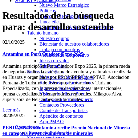
20 años de Antamina
Nuevo Marco Estratégico
Políticas
Resultados de la búsqueda
Logros y Reconocimientos
Línea ética
para: desarrollo sostenible
Mecanismo de Atención de Reclamos
Talento humano
Nuestro equipo
02/10/2025
Bienestar de nuestros colaboradores
Trabaja con nosotros
Antamina en Perú Outdoor Expo 2025
Voluntariado Corporativo
Ideas con valor
EduAntamina+
Antamina participó en Peru Outdoor Expo 2025, la primera rueda
Socios estratégicos
de negocios dedicada al turismo de aventura y naturaleza realizada
Nuestros socios estratégicos
en Huaraz y organizada por PROMPERÚ y APTAE, Asociación
Requisitos para proveedores
Peruana de Turismo de Aventura, Ecoturismo y Turismo
Ingreso a las instalaciones
Especializado, con la presencia de operadores internacionales,
Visitas a la Mina / Puerto
prensa especializada y empresarios regionales. Milagros Alva,
Trabajos en la mina / puerto
supervisora de Relaciones Institucionales, […]
Contactos Proveedores
Leer más
Comité de Transportistas
30/09/2025
Apéndice de contratos
App PMAO
Operaciones
PERUMIN 37: Antamina recibe Premio Nacional de Minería
Proceso de Producción
en categoría de procesamiento de minerales