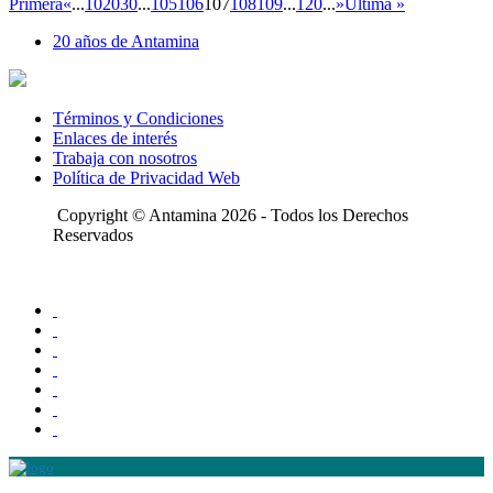
Primera
«
...
10
20
30
...
105
106
107
108
109
...
120
...
»
Última »
20 años de Antamina
Términos y Condiciones
Enlaces de interés
Trabaja con nosotros
Política de Privacidad Web
Copyright © Antamina 2026 - Todos los Derechos
Reservados