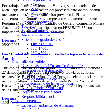
Nuestros productos
Cobre
Por trabajo técnico de Hernando Valdivia, superintendente de
Zinc
Metalurgia, en la optimización del procesamiento de molibdenita
Molibdeno
mediante una etapa de clasificación previa en la Planta
Plata y plomo
Concentradora Antamina. La empresa recibió también el Sello
Unidades productivas
Perumin a la Excelencia en Equidad de Género. Compañía Minera
Tour 360
Antamina concluyó su participación en PERUMIN 37 con
Seguridad minera y salud
importantes reconocimientos que reflejan […]
Minería Sostenible
Sistema Integrado de Gestión
Leer más
Qué es el SIG
25/09/2025
ISO 14001
ISO 45001
Día Mundial del Turismo 2025: Visita los lugares turísticos de
ISO 9001
Áncash
Desarrollo Sostenible
Nuestra visión del Desarrollo Sostenible
Turismo en Áncash: El Día Mundial del Turismo se conmemora el
Inversión para el desarrollo
27 de septiembre de 2025 para promover los viajes de forma
Obras por impuestos
responsable. En el Día Mundial del Turismo, celebramos la riqueza
Áreas de influencia operativa
natural y cultural de Áncash: el imponente Parque Nacional
Fortalecimiento de la gestión local
Huascarán, las fiestas que expresen el folklore, el legado ancestral
Nuestro Modelo Multiactor
de la Cultura Chavín, […]
Reporte de Sostenibilidad
Responsabilidad social
Leer más
Gestión ambiental
22/09/2025
La gestión ambiental de Antamina