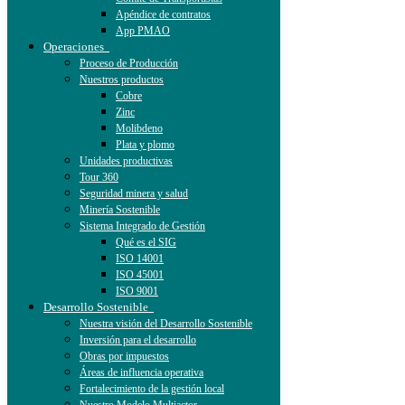
Apéndice de contratos
App PMAO
Operaciones
Proceso de Producción
Nuestros productos
Cobre
Zinc
Molibdeno
Plata y plomo
Unidades productivas
Tour 360
Seguridad minera y salud
Minería Sostenible
Sistema Integrado de Gestión
Qué es el SIG
ISO 14001
ISO 45001
ISO 9001
Desarrollo Sostenible
Nuestra visión del Desarrollo Sostenible
Inversión para el desarrollo
Obras por impuestos
Áreas de influencia operativa
Fortalecimiento de la gestión local
Nuestro Modelo Multiactor