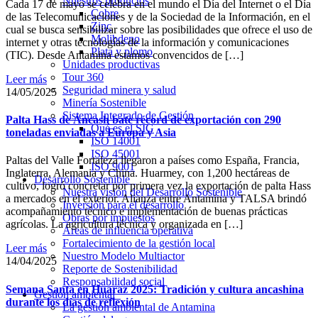
Nuestros productos
Cada 17 de mayo se celebra en el mundo el Día del Internet o el Día
Cobre
de las Telecomunicaciones y de la Sociedad de la Información, en el
Zinc
cual se busca sensibilizar sobre las posibilidades que ofrece el uso de
Molibdeno
internet y otras tecnologías de la información y comunicaciones
Plata y plomo
(TIC). Desde Antamina estamos convencidos de […]
Unidades productivas
Tour 360
Leer más
Seguridad minera y salud
14/05/2025
Minería Sostenible
Sistema Integrado de Gestión
Palta Hass de Áncash bate récord de exportación con 290
Qué es el SIG
toneladas enviadas a Europa y Asia
ISO 14001
ISO 45001
Paltas del Valle Fortaleza llegaron a países como España, Francia,
ISO 9001
Inglaterra, Alemania y China. Huarmey, con 1,200 hectáreas de
Desarrollo Sostenible
cultivo, logró concretar por primera vez la exportación de palta Hass
Nuestra visión del Desarrollo Sostenible
a mercados en el exterior. Alianza entre Antamina y TALSA brindó
Inversión para el desarrollo
acompañamiento técnico e implementación de buenas prácticas
Obras por impuestos
agrícolas. La agricultura técnica y organizada en […]
Áreas de influencia operativa
Fortalecimiento de la gestión local
Leer más
Nuestro Modelo Multiactor
14/04/2025
Reporte de Sostenibilidad
Responsabilidad social
Semana Santa en Huaraz 2025: Tradición y cultura ancashina
Gestión ambiental
durante los días de reflexión
La gestión ambiental de Antamina