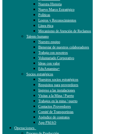
Nuestra Historia
Nuevo Marco Estratégico
Políticas
Logros y Reconocimientos
Línea ética
Mecanismo de Atención de Reclamos
Talento humano
Nuestro equipo
Bienestar de nuestros colaboradores
Trabaja con nosotros
Voluntariado Corporativo
Ideas con valor
EduAntamina+
Socios estratégicos
Nuestros socios estratégicos
Requisitos para proveedores
Ingreso a las instalaciones
Visitas a la Mina / Puerto
Trabajos en la mina / puerto
Contactos Proveedores
Comité de Transportistas
Apéndice de contratos
App PMAO
Operaciones
Proceso de Producción