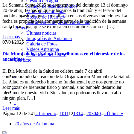
Gestión del agua
La Semana Santa 2025 se conmemora del domingo 13 al domingo
Manejo de residuos sólidos
20 de abril, fechas en que saludamos la tradición y el fervor del
Monitoreo ambiental
pueblo ancashino que se manifiesta en sus diversas tradiciones. La
Bosque de Huarmey
fecha es propicia para compartir parte de la tradición de la semana
Instrumentos de gestión ambiental
santa huaracina, que se expresa en costumbres como el […]
Prensa
Últimas noticias
Leer más
Infografías de Antamina
07/04/2025
Galería de Fotos
Videos Antamina
Día Mundial de la Salud: Contribuimos en el bienestar de los
Beneficios del Cobre
ancashinos
Contacto
El Día Mundial de la Salud se celebra cada 7 de abril
conmemorando la creación de la Organización Mundial de la Salud.
La salud es un derecho humano fundamental que nos permite no
solo gozar de bienestar físico y mental, sino también desarrollar
plenamente nuestra vida. Sin salud, no podríamos llevar a cabo
ningún plan, […]
Leer más
Página 12 de 241
« Primera
«
...
10
11
12
13
14
...
20
30
40
...
»
Última »
20 años de Antamina