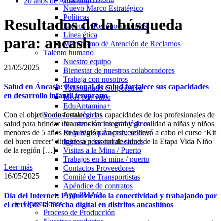
20 años de Antamina
Nuevo Marco Estratégico
Políticas
Resultados de la búsqueda
Logros y Reconocimientos
Línea ética
para: ancash
Mecanismo de Atención de Reclamos
Talento humano
Nuestro equipo
21/05/2025
Bienestar de nuestros colaboradores
Trabaja con nosotros
Salud en Áncash: Personal de salud fortalece sus capacidades
Voluntariado Corporativo
en desarrollo infantil temprano
Ideas con valor
EduAntamina+
Socios estratégicos
Con el objetivo de fortalecer las capacidades de los profesionales de
Nuestros socios estratégicos
salud para brindar una atención integral y de calidad a niñas y niños
Requisitos para proveedores
menores de 5 años en la región Áncash, se llevó a cabo el curso ‘Kit
Ingreso a las instalaciones
del buen crecer‘ dirigido a personal de salud de la Etapa Vida Niño
Visitas a la Mina / Puerto
de la región […]
Trabajos en la mina / puerto
Leer más
Contactos Proveedores
16/05/2025
Comité de Transportistas
Apéndice de contratos
App PMAO
Día del Internet: Promoviendo la conectividad y trabajando por
Operaciones
el cierre de la brecha digital en distritos ancashinos
Proceso de Producción