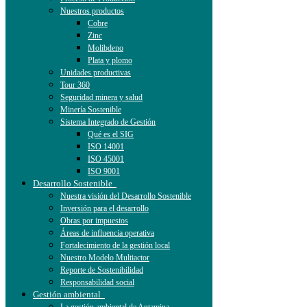
Nuestros productos
Cobre
Zinc
Molibdeno
Plata y plomo
Unidades productivas
Tour 360
Seguridad minera y salud
Minería Sostenible
Sistema Integrado de Gestión
Qué es el SIG
ISO 14001
ISO 45001
ISO 9001
Desarrollo Sostenible
Nuestra visión del Desarrollo Sostenible
Inversión para el desarrollo
Obras por impuestos
Áreas de influencia operativa
Fortalecimiento de la gestión local
Nuestro Modelo Multiactor
Reporte de Sostenibilidad
Responsabilidad social
Gestión ambiental
La gestión ambiental de Antamina