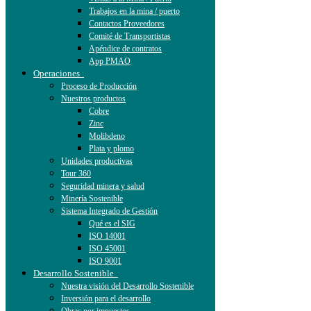
Trabajos en la mina / puerto
Contactos Proveedores
Comité de Transportistas
Apéndice de contratos
App PMAO
Operaciones
Proceso de Producción
Nuestros productos
Cobre
Zinc
Molibdeno
Plata y plomo
Unidades productivas
Tour 360
Seguridad minera y salud
Minería Sostenible
Sistema Integrado de Gestión
Qué es el SIG
ISO 14001
ISO 45001
ISO 9001
Desarrollo Sostenible
Nuestra visión del Desarrollo Sostenible
Inversión para el desarrollo
Obras por impuestos