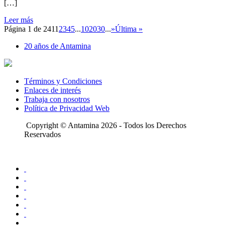
[…]
Leer más
Página 1 de 241
1
2
3
4
5
...
10
20
30
...
»
Última »
20 años de Antamina
Términos y Condiciones
Enlaces de interés
Trabaja con nosotros
Política de Privacidad Web
Copyright © Antamina 2026 - Todos los Derechos
Reservados