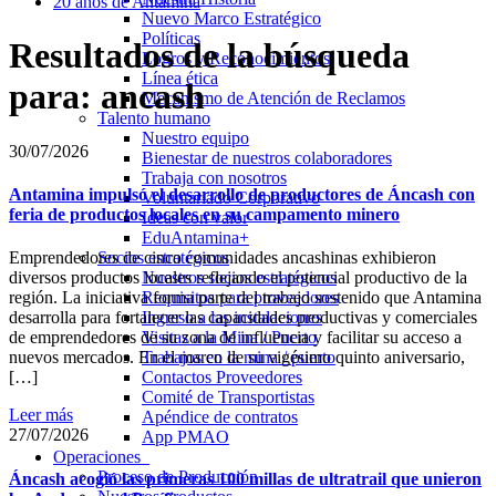
20 años de Antamina
Nuevo Marco Estratégico
Políticas
Resultados de la búsqueda
Logros y Reconocimientos
Línea ética
para: ancash
Mecanismo de Atención de Reclamos
Talento humano
Nuestro equipo
30/07/2026
Bienestar de nuestros colaboradores
Trabaja con nosotros
Antamina impulsó el desarrollo de productores de Áncash con
Voluntariado Corporativo
feria de productos locales en su campamento minero
Ideas con valor
EduAntamina+
Socios estratégicos
Emprendedores de cinco comunidades ancashinas exhibieron
Nuestros socios estratégicos
diversos productos locales reflejando el potencial productivo de la
Requisitos para proveedores
región. La iniciativa forma parte del trabajo sostenido que Antamina
Ingreso a las instalaciones
desarrolla para fortalecer las capacidades productivas y comerciales
Visitas a la Mina / Puerto
de emprendedores de su zona de influencia y facilitar su acceso a
Trabajos en la mina / puerto
nuevos mercados. En el marco de su vigésimo quinto aniversario,
Contactos Proveedores
[…]
Comité de Transportistas
Leer más
Apéndice de contratos
27/07/2026
App PMAO
Operaciones
Proceso de Producción
Áncash acogió las primeras 100 millas de ultratrail que unieron