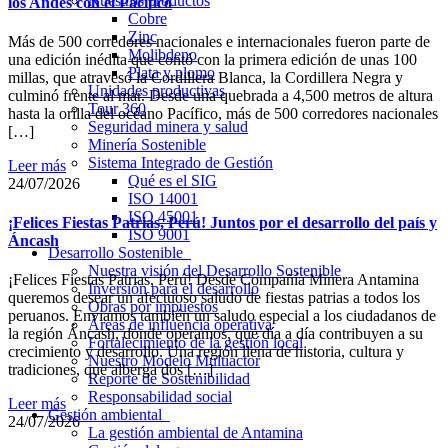
Nuestros productos
los Andes con el Pacífico
Cobre
Zinc
Más de 500 corredores nacionales e internacionales fueron parte de
Molibdeno
una edición inédita que contó con la primera edición de unas 100
Plata y plomo
millas, que atravesó la Cordillera Blanca, la Cordillera Negra y
Unidades productivas
culminó frente al mar. Desde una quebrada a 4,500 metros de altura
Tour 360
hasta la orilla del océano Pacífico, más de 500 corredores nacionales
Seguridad minera y salud
[…]
Minería Sostenible
Sistema Integrado de Gestión
Leer más
Qué es el SIG
24/07/2026
ISO 14001
ISO 45001
¡Felices Fiestas Patrias, Perú! Juntos por el desarrollo del país y
ISO 9001
Áncash
Desarrollo Sostenible
Nuestra visión del Desarrollo Sostenible
¡Felices Fiestas Patrias, Perú! Desde Compañía Minera Antamina
Inversión para el desarrollo
queremos desear un afectuoso saludo de fiestas patrias a todos los
Obras por impuestos
peruanos. Enviamos también un saludo especial a los ciudadanos de
Áreas de influencia operativa
la región Áncash, donde operamos, que día a día contribuyen a su
Fortalecimiento de la gestión local
crecimiento y desarrollo. Una región llena de historia, cultura y
Nuestro Modelo Multiactor
tradiciones, que alberga dos […]
Reporte de Sostenibilidad
Responsabilidad social
Leer más
Gestión ambiental
24/07/2026
La gestión ambiental de Antamina