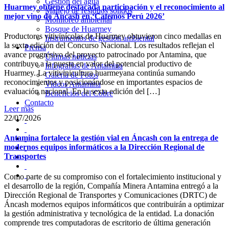
Gestión del agua
Huarmey obtiene destacada participación y el reconocimiento al
Manejo de residuos sólidos
mejor vino de Áncash en ‘Catemos Perú 2026’
Monitoreo ambiental
Bosque de Huarmey
Productores vitivinícolas de Huarmey obtuvieron cinco medallas en
Instrumentos de gestión ambiental
la sexta edición del Concurso Nacional. Los resultados reflejan el
Prensa
avance progresivo del proyecto patrocinado por Antamina, que
Últimas noticias
contribuye a la puesta en valor del potencial productivo de
Infografías de Antamina
Huarmey. La vitivinicultura huarmeyana continúa sumando
Galería de Fotos
reconocimientos y posicionándose en importantes espacios de
Videos Antamina
evaluación nacional. En la sexta edición del […]
Beneficios del Cobre
Contacto
Leer más
22/07/2026
Antamina fortalece la gestión vial en Áncash con la entrega de
modernos equipos informáticos a la Dirección Regional de
Transportes
Como parte de su compromiso con el fortalecimiento institucional y
el desarrollo de la región, Compañía Minera Antamina entregó a la
Dirección Regional de Transportes y Comunicaciones (DRTC) de
Áncash modernos equipos informáticos que contribuirán a optimizar
la gestión administrativa y tecnológica de la entidad. La donación
comprende tres computadoras de escritorio de última generación