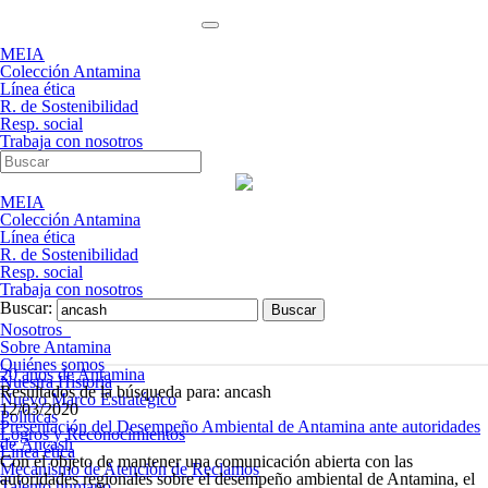
MEIA
Colección Antamina
Línea ética
R. de Sostenibilidad
Resp. social
Trabaja con nosotros
MEIA
Colección Antamina
Línea ética
R. de Sostenibilidad
Resp. social
Trabaja con nosotros
Buscar:
Nosotros
Sobre Antamina
Quiénes somos
20 años de Antamina
Nuestra Historia
Resultados de la búsqueda para: ancash
Nuevo Marco Estratégico
12/03/2020
Políticas
Presentación del Desempeño Ambiental de Antamina ante autoridades
Logros y Reconocimientos
de Áncash
Línea ética
Con el objeto de mantener una comunicación abierta con las
Mecanismo de Atención de Reclamos
autoridades regionales sobre el desempeño ambiental de Antamina, el
Talento humano