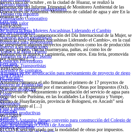
jueves cinco de octubre , en la ciudad de Huaraz, se realizó la
Nuestro equipo
presentación del Informe Trimestral de Monitoreo Ambiental de las
Bienestar de nuestros colaboradores
Operaciones de Antamina. Monitoreos de calidad de agua y aire En la
Trabaja con nosotros
reunión se […]
Voluntariado Corporativo
Leer más
Ideas con valor
12/03/2020
EduAntamina+
Se realiza la feria Mujeres Ancashinas Liderando el Cambio
Socios estratégicos
En el marco de la conmemoración del Día Internacional de la Mujer, se
Nuestros socios estratégicos
realizó la feria «Mujeres Ancashinas Liderando el Cambio», en la cual
Requisitos para proveedores
se presentaron algunos proyectos productivos como los de producción
Ingreso a las instalaciones
de papa, lácteos, chicha huarmeyana, paltas, así como los de
Visitas a la Mina / Puerto
elaboración de tejidos y carpintería, entre otros. Esta feria, promovida
Trabajos en la mina / puerto
por Antamina […]
Contactos Proveedores
Leer más
Comité de Transportistas
10/01/2020
Apéndice de contratos
Antamina recibe adjudicación para mejoramiento de proyecto de riego
App PMAO
en Áncash
Operaciones
Antamina comienza el año firmando el primero de 17 proyectos de
Proceso de Producción
riego que se ejecutarán por el mecanismo Obras por Impuestos (OxI).
Nuestros productos
El convenio de “Mejoramiento y ampliación del servicio de agua para
Cobre
riego del valle Purísima, en las localidades La Esperanza y Yumpe,
Zinc
distrito de Huayllacayán, provincia de Bolognesi, en Áncash” será
Molibdeno
ejecutado junto al […]
Plata y plomo
Leer más
Unidades productivas
06/12/2019
Tour 360
Minedu y Antamina firman convenio para construcción del Colegio de
Seguridad minera y salud
Alto Rendimiento (COAR) de Ancash
Minería Sostenible
El COAR será ejecutado por la modalidad de obras por impuestos.
Sistema Integrado de Gestión