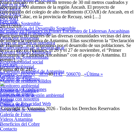
Estará ubicado en Cátac en un terreno de 30 mil metros cuadrados y
Qué es el SIG
albergará a 300 alumnos de la región Áncash. El proyecto de
ISO 14001
construcción del colegio de alto rendimiento (COAR) de Ancash, en el
ISO 45001
distrito de Cátac, en la provincia de Recuay, será […]
ISO 9001
Leer más
Desarrollo Sostenible
28/11/2019
Nuestra visión del Desarrollo Sostenible
Se realizó en Huarmey el Primer Encuentro de Lideresas Ancashinas
Inversión para el desarrollo
Participaron 60 mujeres de las diversas comunidades vecinas del área
Obras por impuestos
de influencia operativa de Antamina. Ellas suscribieron la “Declaración
Áreas de influencia operativa
de Huarmey” en compromiso por el desarrollo de sus poblaciones. Se
Fortalecimiento de la gestión local
llevó a cabo en Huarmey, el 26 y el 27 de noviembre, el “Primer
Nuestro Modelo Multiactor
Encuentro de Lideresas Ancashinas” con el apoyo de Antamina. El
Reporte de Sostenibilidad
evento […]
Responsabilidad social
Leer más
Gestión ambiental
Página 40 de 241
«
La gestión ambiental de Antamina
Primera
«
...
10
20
30
...
38
39
40
41
42
...
50
60
70
...
»
Última »
Gestión del agua
20 años de Antamina
Manejo de residuos sólidos
Monitoreo ambiental
Términos y Condiciones
Bosque de Huarmey
Enlaces de interés
Instrumentos de gestión ambiental
Trabaja con nosotros
Prensa
Política de Privacidad Web
Últimas noticias
Copyright © Antamina 2026 - Todos los Derechos Reservados
Infografías de Antamina
Galería de Fotos
Videos Antamina
Beneficios del Cobre
Contacto