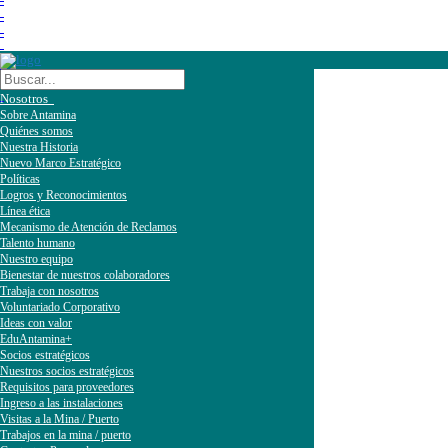
Nosotros
Sobre Antamina
Quiénes somos
Nuestra Historia
Nuevo Marco Estratégico
Políticas
Logros y Reconocimientos
Línea ética
Mecanismo de Atención de Reclamos
Talento humano
Nuestro equipo
Bienestar de nuestros colaboradores
Trabaja con nosotros
Voluntariado Corporativo
Ideas con valor
EduAntamina+
Socios estratégicos
Nuestros socios estratégicos
Requisitos para proveedores
Ingreso a las instalaciones
Visitas a la Mina / Puerto
Trabajos en la mina / puerto