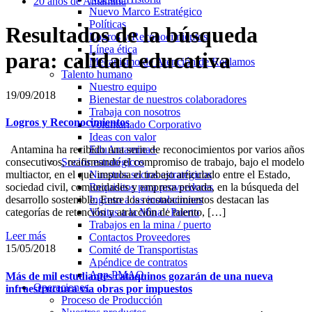
20 años de Antamina
Nuevo Marco Estratégico
Políticas
Resultados de la búsqueda
Logros y Reconocimientos
Línea ética
para: calidad educativa
Mecanismo de Atención de Reclamos
Talento humano
Nuestro equipo
19/09/2018
Bienestar de nuestros colaboradores
Trabaja con nosotros
Logros y Reconocimientos
Voluntariado Corporativo
Ideas con valor
EduAntamina+
Antamina ha recibido una serie de reconocimientos por varios años
Socios estratégicos
consecutivos, reafirmando el compromiso de trabajo, bajo el modelo
Nuestros socios estratégicos
multiactor, en el que impulsa el trabajo articulado entre el Estado,
Requisitos para proveedores
sociedad civil, comunidades y empresa privada, en la búsqueda del
Ingreso a las instalaciones
desarrollo sostenible. Entre los reconocimientos destacan las
Visitas a la Mina / Puerto
categorías de retención y atracción de talento, […]
Trabajos en la mina / puerto
Leer más
Contactos Proveedores
15/05/2018
Comité de Transportistas
Apéndice de contratos
App PMAO
Más de mil estudiantes cataquinos gozarán de una nueva
Operaciones
infraestructura vía obras por impuestos
Proceso de Producción