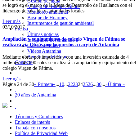
Gestión del agua
se logró en el marco de la Mesa de Desarrollo de Huallanca con el
Manejo de residuos sólidos
liderazgo del alcalde y autoridades locales.
Monitoreo ambiental
Bosque de Huarmey
Leer más
Instrumentos de gestión ambiental
03/10/2017
Prensa
Últimas noticias
Ampliación y equipamiento de colegio Virgen de Fátima se
Infografías de Antamina
realizará vía Obras por Impuestos a cargo de Antamina
Galería de Fotos
Videos Antamina
Beneficios del Cobre
Mediante obras por impuestos y con una inversión estimada de 4
Contacto
millones 247,000 soles se realizará la ampliación y equipamiento del
colegio Virgen de Fátima.
Leer más
Página 24 de 30
« Primera
«
...
10
...
22
23
24
25
26
...
30
...
»
Última »
20 años de Antamina
Términos y Condiciones
Enlaces de interés
Trabaja con nosotros
Política de Privacidad Web