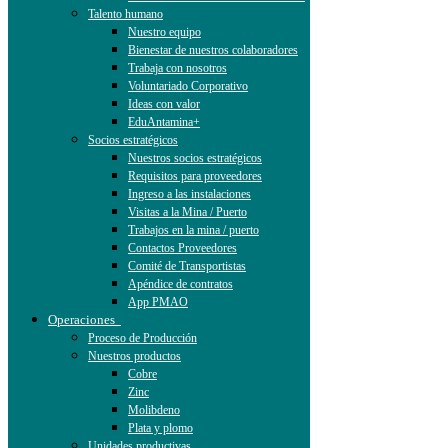
Talento humano
Nuestro equipo
Bienestar de nuestros colaboradores
Trabaja con nosotros
Voluntariado Corporativo
Ideas con valor
EduAntamina+
Socios estratégicos
Nuestros socios estratégicos
Requisitos para proveedores
Ingreso a las instalaciones
Visitas a la Mina / Puerto
Trabajos en la mina / puerto
Contactos Proveedores
Comité de Transportistas
Apéndice de contratos
App PMAO
Operaciones
Proceso de Producción
Nuestros productos
Cobre
Zinc
Molibdeno
Plata y plomo
Unidades productivas