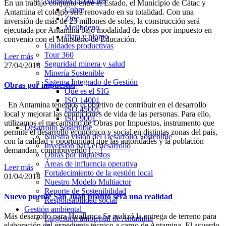
Nuestros productos
En un trabajo conjunto entre el Estado, el Municipio de Cátac y
Cobre
Antamina el colegio será renovado en su totalidad. Con una
Zinc
inversión de más de 23 millones de soles, la construcción será
Molibdeno
ejecutada por Antamina bajo modalidad de obras por impuesto en
Plata y plomo
convenio con el Ministerio de Educación.
Unidades productivas
Tour 360
Leer más
Seguridad minera y salud
27/04/2018
Minería Sostenible
Sistema Integrado de Gestión
Obras por impuestos
Qué es el SIG
ISO 14001
En Antamina tenemos el objetivo de contribuir en el desarrollo
ISO 45001
local y mejorar las condiciones de vida de las personas. Para ello,
ISO 9001
utilizamos el mecanismo de Obras por Impuestos, instrumento que
Desarrollo Sostenible
permite el desarrollo económico y social en distintas zonas del país,
Nuestra visión del Desarrollo Sostenible
con la calidad y oportunidad que las autoridades y la población
Inversión para el desarrollo
demandan, contribuyendo […]
Obras por impuestos
Áreas de influencia operativa
Leer más
Fortalecimiento de la gestión local
01/04/2018
Nuestro Modelo Multiactor
Reporte de Sostenibilidad
Nuevo puente San Juan pronto será una realidad
Responsabilidad social
Gestión ambiental
Más desarrollo para Huallanca Se realizó la entrega de terreno para
La gestión ambiental de Antamina
elaboración del expediente técnico a cargo de Antamina. El acuerdo