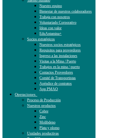
Talento humano
Nuestro equipo
Bienestar de nuestros colaboradores
Trabaja con nosotros
Voluntariado Corporativo
Ideas con valor
EduAntamina+
Socios estratégicos
Nuestros socios estratégicos
Requisitos para proveedores
Ingreso a las instalaciones
Visitas a la Mina / Puerto
Trabajos en la mina / puerto
Contactos Proveedores
Comité de Transportistas
Apéndice de contratos
App PMAO
Operaciones
Proceso de Producción
Nuestros productos
Cobre
Zinc
Molibdeno
Plata y plomo
Unidades productivas