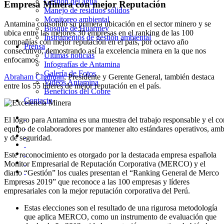
Gestión del agua
Empresa Minera con mejor Reputación
Manejo de residuos sólidos
Monitoreo ambiental
Antamina consolidó su primera ubicación en el sector minero y se
Bosque de Huarmey
ubica entre las mejores 30 empresas en el ranking de las 100
Instrumentos de gestión ambiental
compañías con mejor reputación en el país, por octavo año
Prensa
consecutivo, demostrando así la excelencia minera en la que nos
Últimas noticias
enfocamos.
Infografías de Antamina
Galería de Fotos
Abraham Chahuan
, Presidente y Gerente General, también destaca
Videos Antamina
entre los 55 líderes de mejor reputación en el país.
Beneficios del Cobre
Contacto
El logro para Antamina es una muestra del trabajo responsable y el c
equipo de colaboradores por mantener alto estándares operativos, ambie
y de seguridad.
Este reconocimiento es otorgado por la destacada empresa española
Monitor Empresarial de Reputación Corporativa (MERCO) y el
diario “Gestión” los cuales presentan el “Ranking General de Merco
Empresas 2019” que reconoce a las 100 empresas y líderes
empresariales con la mejor reputación corporativa del Perú.
Estas elecciones son el resultado de una rigurosa metodología
que aplica MERCO, como un instrumento de evaluación que