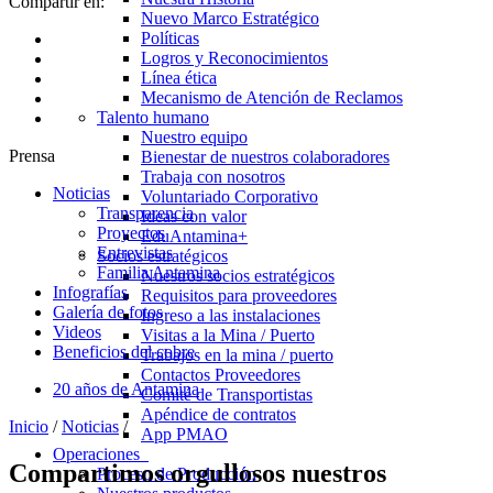
Compartir en:
Nuevo Marco Estratégico
Políticas
Logros y Reconocimientos
Línea ética
Mecanismo de Atención de Reclamos
Talento humano
Nuestro equipo
Prensa
Bienestar de nuestros colaboradores
Trabaja con nosotros
Noticias
Voluntariado Corporativo
Transparencia
Ideas con valor
Proyectos
EduAntamina+
Entrevistas
Socios estratégicos
Familia Antamina
Nuestros socios estratégicos
Infografías
Requisitos para proveedores
Galería de fotos
Ingreso a las instalaciones
Videos
Visitas a la Mina / Puerto
Beneficios del cobre
Trabajos en la mina / puerto
Contactos Proveedores
20 años de Antamina
Comité de Transportistas
Apéndice de contratos
Inicio
/
Noticias
/
App PMAO
Operaciones
Compartimos orgullosos nuestros
Proceso de Producción