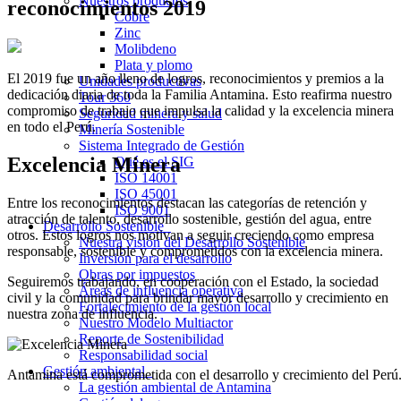
Nuestros productos
reconocimientos 2019
Cobre
Zinc
Molibdeno
Plata y plomo
El 2019 fue un año lleno de logros, reconocimientos y premios a la
Unidades productivas
dedicación diaria de toda la Familia Antamina. Esto reafirma nuestro
Tour 360
compromiso de trabajo que impulsa la calidad y la excelencia minera
Seguridad minera y salud
en todo el Perú.
Minería Sostenible
Sistema Integrado de Gestión
Excelencia Minera
Qué es el SIG
ISO 14001
ISO 45001
Entre los reconocimientos destacan las categorías de retención y
ISO 9001
atracción de talento, desarrollo sostenible, gestión del agua, entre
Desarrollo Sostenible
otros. Estos logros nos motivan a seguir creciendo como empresa
Nuestra visión del Desarrollo Sostenible
responsable, sostenible y comprometidos con la excelencia minera.
Inversión para el desarrollo
Obras por impuestos
Seguiremos trabajando, en cooperación con el Estado, la sociedad
Áreas de influencia operativa
civil y la comunidad para brindar mayor desarrollo y crecimiento en
Fortalecimiento de la gestión local
nuestra zona de influencia.
Nuestro Modelo Multiactor
Reporte de Sostenibilidad
Responsabilidad social
Gestión ambiental
Antamina está comprometida con el desarrollo y crecimiento del Perú
La gestión ambiental de Antamina