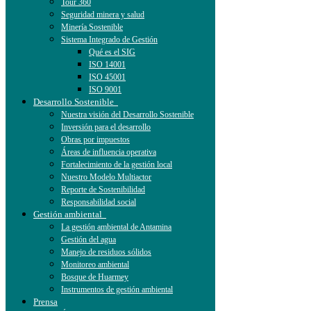
Tour 360
Seguridad minera y salud
Minería Sostenible
Sistema Integrado de Gestión
Qué es el SIG
ISO 14001
ISO 45001
ISO 9001
Desarrollo Sostenible
Nuestra visión del Desarrollo Sostenible
Inversión para el desarrollo
Obras por impuestos
Áreas de influencia operativa
Fortalecimiento de la gestión local
Nuestro Modelo Multiactor
Reporte de Sostenibilidad
Responsabilidad social
Gestión ambiental
La gestión ambiental de Antamina
Gestión del agua
Manejo de residuos sólidos
Monitoreo ambiental
Bosque de Huarmey
Instrumentos de gestión ambiental
Prensa