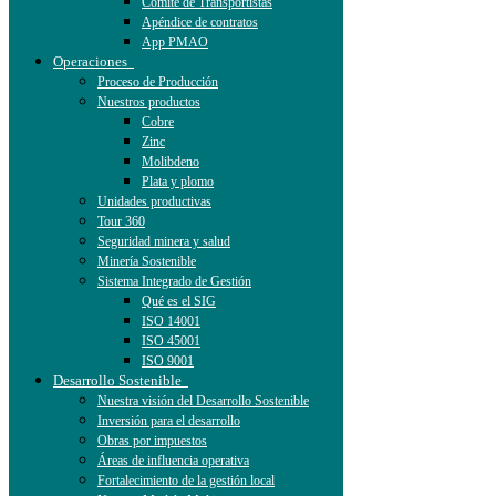
Comité de Transportistas
Apéndice de contratos
App PMAO
Operaciones
Proceso de Producción
Nuestros productos
Cobre
Zinc
Molibdeno
Plata y plomo
Unidades productivas
Tour 360
Seguridad minera y salud
Minería Sostenible
Sistema Integrado de Gestión
Qué es el SIG
ISO 14001
ISO 45001
ISO 9001
Desarrollo Sostenible
Nuestra visión del Desarrollo Sostenible
Inversión para el desarrollo
Obras por impuestos
Áreas de influencia operativa
Fortalecimiento de la gestión local