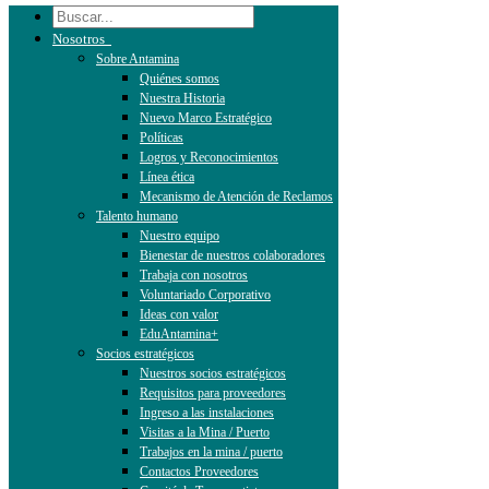
Nosotros
Sobre Antamina
Quiénes somos
Nuestra Historia
Nuevo Marco Estratégico
Políticas
Logros y Reconocimientos
Línea ética
Mecanismo de Atención de Reclamos
Talento humano
Nuestro equipo
Bienestar de nuestros colaboradores
Trabaja con nosotros
Voluntariado Corporativo
Ideas con valor
EduAntamina+
Socios estratégicos
Nuestros socios estratégicos
Requisitos para proveedores
Ingreso a las instalaciones
Visitas a la Mina / Puerto
Trabajos en la mina / puerto
Contactos Proveedores