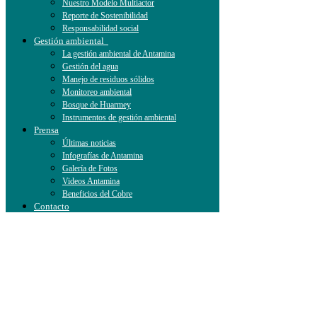
Nuestro Modelo Multiactor
Reporte de Sostenibilidad
Responsabilidad social
Gestión ambiental
La gestión ambiental de Antamina
Gestión del agua
Manejo de residuos sólidos
Monitoreo ambiental
Bosque de Huarmey
Instrumentos de gestión ambiental
Prensa
Últimas noticias
Infografías de Antamina
Galería de Fotos
Videos Antamina
Beneficios del Cobre
Contacto