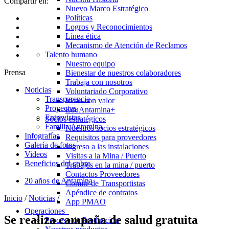
Compartir en:
Nuevo Marco Estratégico
Políticas
Logros y Reconocimientos
Línea ética
Mecanismo de Atención de Reclamos
Talento humano
Nuestro equipo
Prensa
Bienestar de nuestros colaboradores
Trabaja con nosotros
Noticias
Voluntariado Corporativo
Transparencia
Ideas con valor
Proyectos
EduAntamina+
Entrevistas
Socios estratégicos
Familia Antamina
Nuestros socios estratégicos
Infografías
Requisitos para proveedores
Galería de fotos
Ingreso a las instalaciones
Videos
Visitas a la Mina / Puerto
Beneficios del cobre
Trabajos en la mina / puerto
Contactos Proveedores
20 años de Antamina
Comité de Transportistas
Apéndice de contratos
Inicio
/
Noticias
/
App PMAO
Operaciones
Se realiza campaña de salud gratuita
Proceso de Producción