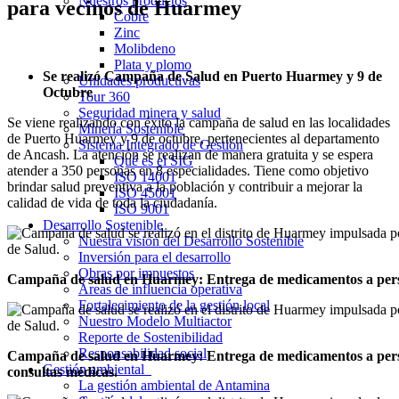
Nuestros productos
para vecinos de Huarmey
Cobre
Zinc
Molibdeno
Plata y plomo
Se realizó Campaña de Salud en Puerto Huarmey y 9 de
Unidades productivas
Octubre
Tour 360
Seguridad minera y salud
Se viene realizando con éxito la campaña de salud en las localidades
Minería Sostenible
de Puerto Huarmey y 9 de octubre, pertenecientes al departamento
Sistema Integrado de Gestión
de Ancash. La atención se realizan de manera gratuita y se espera
Qué es el SIG
atender a 350 personas en 8 especialidades. Tiene como objetivo
ISO 14001
brindar salud preventiva a la población y contribuir a mejorar la
ISO 45001
calidad de vida de toda la ciudadanía.
ISO 9001
Desarrollo Sostenible
Nuestra visión del Desarrollo Sostenible
Inversión para el desarrollo
Obras por impuestos
Campaña de salud en Huarmey: Entrega de medicamentos a pers
Áreas de influencia operativa
Fortalecimiento de la gestión local
Nuestro Modelo Multiactor
Reporte de Sostenibilidad
Responsabilidad social
Campaña de salud en Huarmey: Entrega de medicamentos a perso
Gestión ambiental
consultas médicas.
La gestión ambiental de Antamina