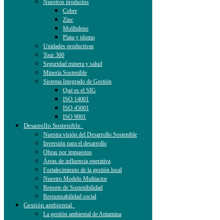
Nuestros productos
Cobre
Zinc
Molibdeno
Plata y plomo
Unidades productivas
Tour 360
Seguridad minera y salud
Minería Sostenible
Sistema Integrado de Gestión
Qué es el SIG
ISO 14001
ISO 45001
ISO 9001
Desarrollo Sostenible
Nuestra visión del Desarrollo Sostenible
Inversión para el desarrollo
Obras por impuestos
Áreas de influencia operativa
Fortalecimiento de la gestión local
Nuestro Modelo Multiactor
Reporte de Sostenibilidad
Responsabilidad social
Gestión ambiental
La gestión ambiental de Antamina