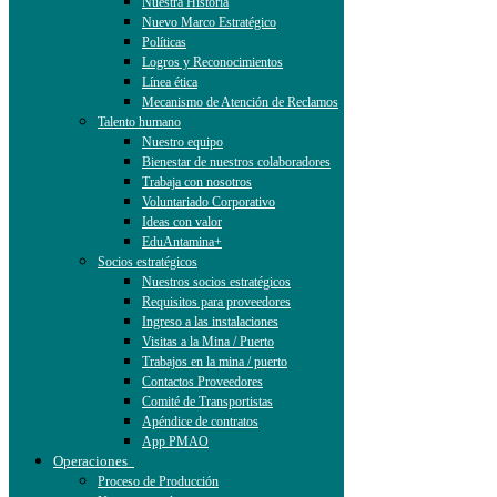
Nuestra Historia
Nuevo Marco Estratégico
Políticas
Logros y Reconocimientos
Línea ética
Mecanismo de Atención de Reclamos
Talento humano
Nuestro equipo
Bienestar de nuestros colaboradores
Trabaja con nosotros
Voluntariado Corporativo
Ideas con valor
EduAntamina+
Socios estratégicos
Nuestros socios estratégicos
Requisitos para proveedores
Ingreso a las instalaciones
Visitas a la Mina / Puerto
Trabajos en la mina / puerto
Contactos Proveedores
Comité de Transportistas
Apéndice de contratos
App PMAO
Operaciones
Proceso de Producción