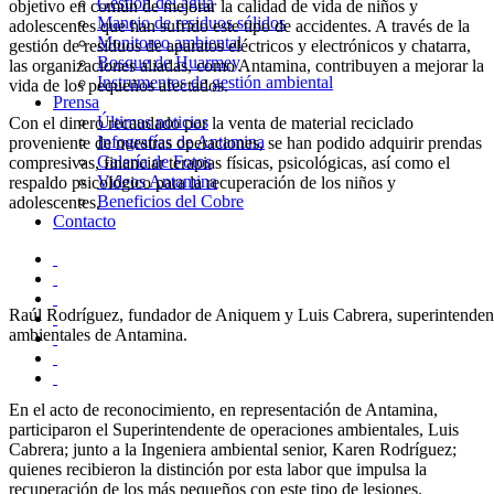
Gestión del agua
objetivo en común de mejorar la calidad de vida de niños y
Manejo de residuos sólidos
adolescentes que han sufrido este tipo de accidentes. A través de la
Monitoreo ambiental
gestión de residuos de aparatos eléctricos y electrónicos y chatarra,
Bosque de Huarmey
las organizaciones aliadas, como Antamina, contribuyen a mejorar la
Instrumentos de gestión ambiental
vida de los pequeños afectados.
Prensa
Últimas noticias
Con el dinero recaudado por la venta de material reciclado
Infografías de Antamina
proveniente de nuestras operaciones, se han podido adquirir prendas
Galería de Fotos
compresivas, financiar terapias físicas, psicológicas, así como el
Videos Antamina
respaldo psicológico para la recuperación de los niños y
Beneficios del Cobre
adolescentes.
Contacto
Raúl Rodríguez, fundador de Aniquem y Luis Cabrera, superintenden
ambientales de Antamina.
En el acto de reconocimiento, en representación de Antamina,
participaron el Superintendente de operaciones ambientales, Luis
Cabrera; junto a la Ingeniera ambiental senior, Karen Rodríguez;
quienes recibieron la distinción por esta labor que impulsa la
recuperación de los más pequeños con este tipo de lesiones.