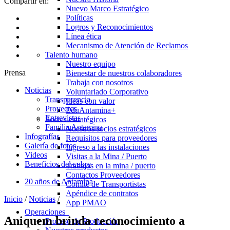
Compartir en:
Nuevo Marco Estratégico
Políticas
Logros y Reconocimientos
Línea ética
Mecanismo de Atención de Reclamos
Talento humano
Nuestro equipo
Prensa
Bienestar de nuestros colaboradores
Trabaja con nosotros
Noticias
Voluntariado Corporativo
Transparencia
Ideas con valor
Proyectos
EduAntamina+
Entrevistas
Socios estratégicos
Familia Antamina
Nuestros socios estratégicos
Infografías
Requisitos para proveedores
Galería de fotos
Ingreso a las instalaciones
Videos
Visitas a la Mina / Puerto
Beneficios del cobre
Trabajos en la mina / puerto
Contactos Proveedores
20 años de Antamina
Comité de Transportistas
Apéndice de contratos
Inicio
/
Noticias
/
App PMAO
Operaciones
Aniquem brinda reconocimiento a
Proceso de Producción