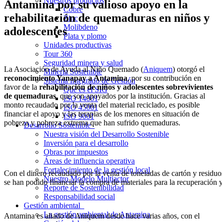
Nuestros productos
Antamina por su valioso apoyo en la
Cobre
rehabilitación de quemaduras en niños y
Zinc
Molibdeno
adolescentes
Plata y plomo
Unidades productivas
Tour 360
Seguridad minera y salud
La Asociación de Ayuda al Niño Quemado (
Aniquem
) otorgó el
Minería Sostenible
reconocimiento Yanapay a Antamina
, por su contribución en
Sistema Integrado de Gestión
favor de la
rehabilitación de niños y adolescentes sobrevivientes
Qué es el SIG
de quemaduras
, que son apoyados por la institución. Gracias al
ISO 14001
monto recaudado por la venta del material reciclado, es posible
ISO 45001
financiar el apoyo y las terapias de los menores en situación de
ISO 9001
pobreza y pobreza extrema que han sufrido quemaduras.
Desarrollo Sostenible
Nuestra visión del Desarrollo Sostenible
Inversión para el desarrollo
Obras por impuestos
Áreas de influencia operativa
Fortalecimiento de la gestión local
Con el dinero recaudado por la venta de toneladas de cartón y residuo
Nuestro Modelo Multiactor
se han podido financiar la compra de materiales para la recuperación y
Reporte de Sostenibilidad
Responsabilidad social
Gestión ambiental
La gestión ambiental de Antamina
Antamina es aliado de Aniquem desde hace varias años, con el