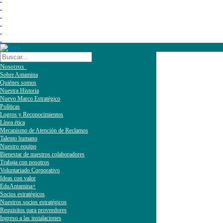
Nosotros
Sobre Antamina
Quiénes somos
Nuestra Historia
Nuevo Marco Estratégico
Políticas
Logros y Reconocimientos
Línea ética
Mecanismo de Atención de Reclamos
Talento humano
Nuestro equipo
Bienestar de nuestros colaboradores
Trabaja con nosotros
Voluntariado Corporativo
Ideas con valor
EduAntamina+
Socios estratégicos
Nuestros socios estratégicos
Requisitos para proveedores
Ingreso a las instalaciones