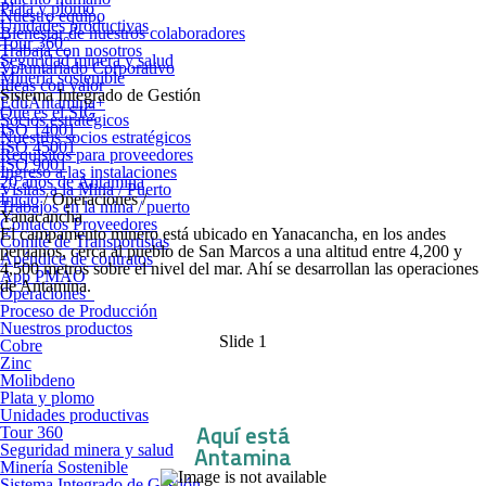
Plata y plomo
Nuestro equipo
Unidades productivas
Bienestar de nuestros colaboradores
Tour 360°
Trabaja con nosotros
Seguridad minera y salud
Voluntariado Corporativo
Minería sostenible
Ideas con valor
Sistema Integrado de Gestión
EduAntamina+
Qué es el SIG
Socios estratégicos
ISO 14001
Nuestros socios estratégicos
ISO 45001
Requisitos para proveedores
ISO 9001
Ingreso a las instalaciones
20 años de Antamina
Visitas a la Mina / Puerto
Inicio
/ Operaciones /
Trabajos en la mina / puerto
Yanacancha
Contactos Proveedores
El campamento minero está ubicado en Yanacancha, en los andes
Comité de Transportistas
peruanos, cerca al pueblo de San Marcos a una altitud entre 4,200 y
Apéndice de contratos
4,500 metros sobre el nivel del mar. Ahí se desarrollan las operaciones
App PMAO
de Antamina.
Operaciones
Proceso de Producción
Nuestros productos
Slide 1
Cobre
Zinc
Molibdeno
Plata y plomo
Unidades productivas
Aquí está
Tour 360
Seguridad minera y salud
Antamina
Minería Sostenible
Sistema Integrado de Gestión