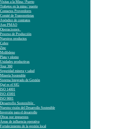
Visitas a la Mina / Puerto
Trabajos en la mina / puerto
Contactos Proveedores
Comité de Transportistas
Apéndice de contratos
App PMAO
Operaciones
Proceso de Producción
Nuestros productos
Cobre
Zinc
Molibdeno
Plata y plomo
Unidades productivas
Tour 360
Seguridad minera y salud
Minería Sostenible
Sistema Integrado de Gestión
Qué es el SIG
ISO 14001
ISO 45001
ISO 9001
Desarrollo Sostenible
Nuestra visión del Desarrollo Sostenible
Inversión para el desarrollo
Obras por impuestos
Áreas de influencia operativa
Fortalecimiento de la gestión local