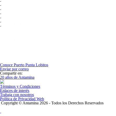
Campamento
Yanacancha
En la planta
concentradora
Camiones
Conoce Puerto Punta Lobitos
Enviar por correo
Compartir en:
20 años de Antamina
Términos y Condiciones
Enlaces de interés
Trabaja con nosotros
Política de Privacidad Web
Copyright © Antamina 2026 - Todos los Derechos Reservados