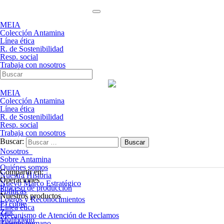
MEIA
Colección Antamina
Línea ética
R. de Sostenibilidad
Resp. social
Trabaja con nosotros
MEIA
Colección Antamina
Línea ética
R. de Sostenibilidad
Resp. social
Trabaja con nosotros
Buscar:
Nosotros
Sobre Antamina
Quiénes somos
Compartir en:
Nuestra Historia
Operaciones
Nuevo Marco Estratégico
Proceso de producción
Políticas
Nuestros productos
Logros y Reconocimientos
El cobre
Línea ética
Zinc
Mecanismo de Atención de Reclamos
Molibdeno
Talento humano