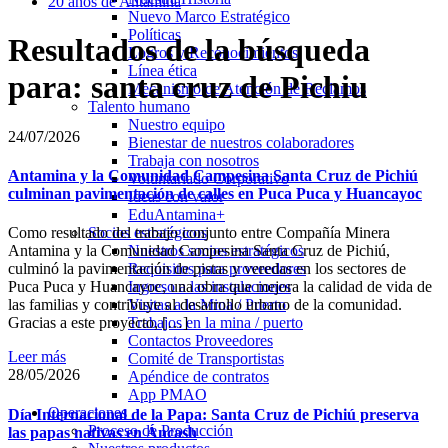
20 años de Antamina
Nuevo Marco Estratégico
Políticas
Resultados de la búsqueda
Logros y Reconocimientos
Línea ética
para: santa cruz de Pichiu
Mecanismo de Atención de Reclamos
Talento humano
Nuestro equipo
24/07/2026
Bienestar de nuestros colaboradores
Trabaja con nosotros
Antamina y la Comunidad Campesina Santa Cruz de Pichiú
Voluntariado Corporativo
culminan pavimentación de calles en Puca Puca y Huancayoc
Ideas con valor
EduAntamina+
Socios estratégicos
Como resultado del trabajo conjunto entre Compañía Minera
Nuestros socios estratégicos
Antamina y la Comunidad Campesina Santa Cruz de Pichiú,
Requisitos para proveedores
culminó la pavimentación de pistas y veredas en los sectores de
Ingreso a las instalaciones
Puca Puca y Huancayoc, una obra que mejora la calidad de vida de
Visitas a la Mina / Puerto
las familias y contribuye al desarrollo urbano de la comunidad.
Trabajos en la mina / puerto
Gracias a este proyecto, […]
Contactos Proveedores
Leer más
Comité de Transportistas
28/05/2026
Apéndice de contratos
App PMAO
Operaciones
Día Internacional de la Papa: Santa Cruz de Pichiú preserva
Proceso de Producción
las papas nativas en Áncash