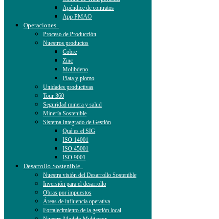
Apéndice de contratos
App PMAO
Operaciones
Proceso de Producción
Nuestros productos
Cobre
Zinc
Molibdeno
Plata y plomo
Unidades productivas
Tour 360
Seguridad minera y salud
Minería Sostenible
Sistema Integrado de Gestión
Qué es el SIG
ISO 14001
ISO 45001
ISO 9001
Desarrollo Sostenible
Nuestra visión del Desarrollo Sostenible
Inversión para el desarrollo
Obras por impuestos
Áreas de influencia operativa
Fortalecimiento de la gestión local
Nuestro Modelo Multiactor