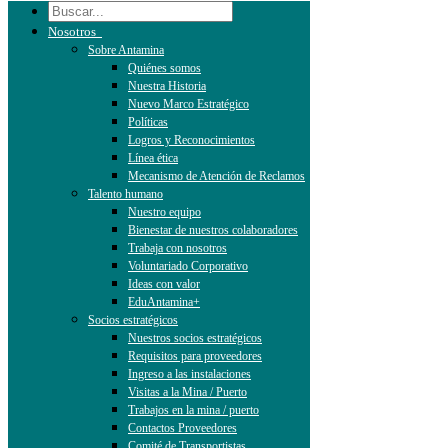
Nosotros
Sobre Antamina
Quiénes somos
Nuestra Historia
Nuevo Marco Estratégico
Políticas
Logros y Reconocimientos
Línea ética
Mecanismo de Atención de Reclamos
Talento humano
Nuestro equipo
Bienestar de nuestros colaboradores
Trabaja con nosotros
Voluntariado Corporativo
Ideas con valor
EduAntamina+
Socios estratégicos
Nuestros socios estratégicos
Requisitos para proveedores
Ingreso a las instalaciones
Visitas a la Mina / Puerto
Trabajos en la mina / puerto
Contactos Proveedores
Comité de Transportistas