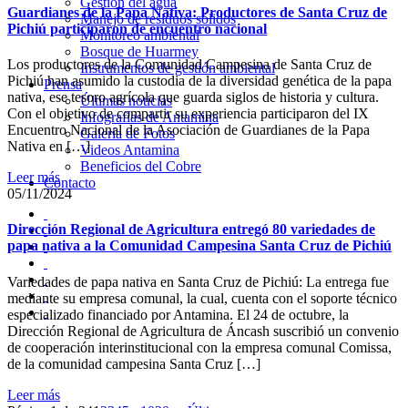
Gestión del agua
Guardianes de la Papa Nativa: Productores de Santa Cruz de
Manejo de residuos sólidos
Pichiú participaron de encuentro nacional
Monitoreo ambiental
Bosque de Huarmey
Los productores de la Comunidad Campesina de Santa Cruz de
Instrumentos de gestión ambiental
Pichiú han asumido la custodia de la diversidad genética de la papa
Prensa
nativa, ese tesoro agrícola que guarda siglos de historia y cultura.
Últimas noticias
Con el objetivo de compartir su experiencia participaron del IX
Infografías de Antamina
Encuentro Nacional de la Asociación de Guardianes de la Papa
Galería de Fotos
Nativa en […]
Videos Antamina
Beneficios del Cobre
Leer más
Contacto
05/11/2024
Dirección Regional de Agricultura entregó 80 variedades de
papa nativa a la Comunidad Campesina Santa Cruz de Pichiú
Variedades de papa nativa en Santa Cruz de Pichiú: La entrega fue
mediante su empresa comunal, la cual, cuenta con el soporte técnico
especializado financiado por Antamina. El 24 de octubre, la
Dirección Regional de Agricultura de Áncash suscribió un convenio
de cooperación interinstitucional con la empresa comunal Comissa,
de la comunidad campesina Santa Cruz […]
Leer más