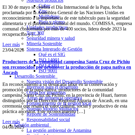
Nuestros productos
Cobre
El 30 de mayo se celebra el Día Internacional de la Papa, fecha
Zinc
proclamada por la Asamblea General de las Naciones Unidas en
Molibdeno
reconocimiento a la importancia de este tubérculo para la seguridad
Plata y plomo
alimentaria y el patrimonio cultural del mundo. COMISSA, empresa
Unidades productivas
comunal conformada por más de 400 socios, lidera desde 2023 la
Tour 360
recuperación y […]
Seguridad minera y salud
Minería Sostenible
Leer más
Sistema Integrado de Gestión
23/04/2026
Qué es el SIG
ISO 14001
Productores de la comunidad campesina Santa Cruz de Pichiu
ISO 45001
son reconocidos por promover la producción de papa nativa en
ISO 9001
Áncash
Desarrollo Sostenible
Nuestra visión del Desarrollo Sostenible
En reconocimiento a su destacada labor en la conservación y
Inversión para el desarrollo
promoción de la papa nativa, productores de la comunidad
Obras por impuestos
campesina Santa Cruz de Pichiú, en la provincia de Huari, fueron
Áreas de influencia operativa
distinguidos por la Dirección Regional Agraria de Áncash, en una
Fortalecimiento de la gestión local
ceremonia que resaltó el valor cultural, social y productivo de esta
Nuestro Modelo Multiactor
práctica ancestral. Este reconocimiento […]
Reporte de Sostenibilidad
Responsabilidad social
Leer más
Gestión ambiental
04/08/2025
La gestión ambiental de Antamina