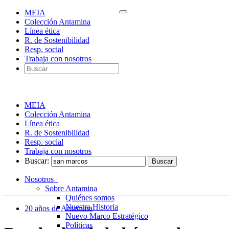
MEIA
Colección Antamina
Línea ética
R. de Sostenibilidad
Resp. social
Trabaja con nosotros
MEIA
Colección Antamina
Línea ética
R. de Sostenibilidad
Resp. social
Trabaja con nosotros
Buscar:
Nosotros
Sobre Antamina
Quiénes somos
Nuestra Historia
20 años de Antamina
Nuevo Marco Estratégico
Políticas