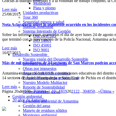
Gracias al diálogo sostenido y a la voluntad de trabajo conjunto, 
Molibdeno
Plata y plomo
Leer más
Unidades productivas
25/08/2015
Tour 360
Seguridad minera y salud
Nota Aclaratoria sobre lo realmente ocurrido en los incidente
Minería Sostenible
Sistema Integrado de Gestión
Sobre las informaciones aparecidas el día de ayer lunes 24 de agost
Qué es el SIG
que terminó con la intervención de la Policía Nacional, Antamina acla
ISO 14001
ISO 45001
Leer más
ISO 9001
16/07/2015
Desarrollo Sostenible
Nuestra visión del Desarrollo Sostenible
Más de mil estudiantes de 14 sectores de San Marcos podrán acce
Inversión para el desarrollo
Obras por impuestos
Antamina entrega módem USB a instituciones educativas del distrito d
Áreas de influencia operativa
14 sectores de Ayash Huaripampa y Santa Cruz de Pichiu en el distri
Fortalecimiento de la gestión local
Nuestro Modelo Multiactor
Leer más
Reporte de Sostenibilidad
Página 20 de 100
« Primera
«
...
10
...
18
19
20
21
22
...
30
40
50
...
»
Última »
Responsabilidad social
Gestión ambiental
20 años de Antamina
La gestión ambiental de Antamina
Gestión del agua
Manejo de residuos sólidos
Monitoreo ambiental