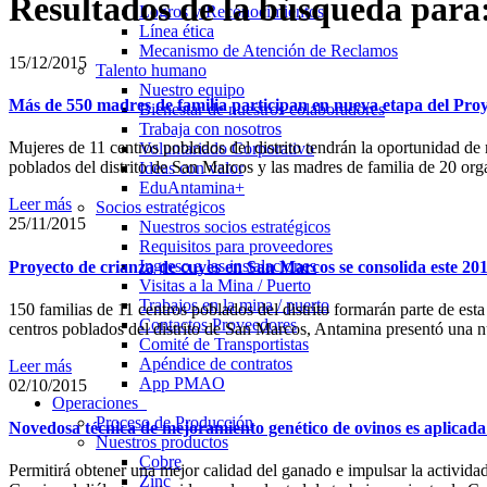
Resultados de la búsqueda para
Logros y Reconocimientos
Línea ética
Mecanismo de Atención de Reclamos
15/12/2015
Talento humano
Nuestro equipo
Más de 550 madres de familia participan en nueva etapa del Pro
Bienestar de nuestros colaboradores
Trabaja con nosotros
Mujeres de 11 centros poblados del distrito tendrán la oportunidad de
Voluntariado Corporativo
poblados del distrito de San Marcos y las madres de familia de 20 or
Ideas con valor
EduAntamina+
Leer más
Socios estratégicos
25/11/2015
Nuestros socios estratégicos
Requisitos para proveedores
Ingreso a las instalaciones
Proyecto de crianza de cuyes en San Marcos se consolida este 20
Visitas a la Mina / Puerto
Trabajos en la mina / puerto
150 familias de 11 centros poblados del distrito formarán parte de est
Contactos Proveedores
centros poblados del distrito de San Marcos, Antamina presentó una 
Comité de Transportistas
Apéndice de contratos
Leer más
App PMAO
02/10/2015
Operaciones
Proceso de Producción
Novedosa técnica de mejoramiento genético de ovinos es aplicad
Nuestros productos
Cobre
Permitirá obtener una mejor calidad del ganado e impulsar la activid
Zinc