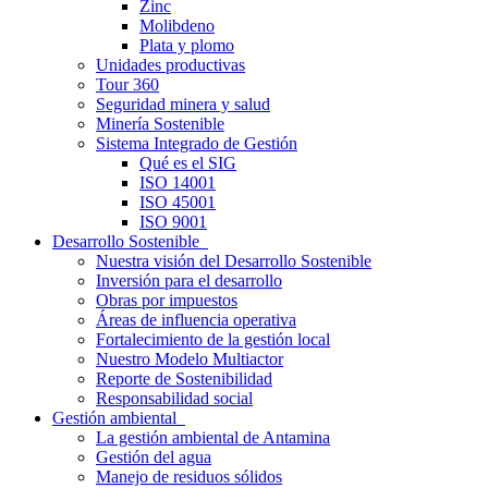
Zinc
Molibdeno
Plata y plomo
Unidades productivas
Tour 360
Seguridad minera y salud
Minería Sostenible
Sistema Integrado de Gestión
Qué es el SIG
ISO 14001
ISO 45001
ISO 9001
Desarrollo Sostenible
Nuestra visión del Desarrollo Sostenible
Inversión para el desarrollo
Obras por impuestos
Áreas de influencia operativa
Fortalecimiento de la gestión local
Nuestro Modelo Multiactor
Reporte de Sostenibilidad
Responsabilidad social
Gestión ambiental
La gestión ambiental de Antamina
Gestión del agua
Manejo de residuos sólidos