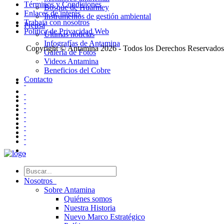
Términos y Condiciones
Bosque de Huarmey
Enlaces de interés
Instrumentos de gestión ambiental
Trabaja con nosotros
Prensa
Política de Privacidad Web
Últimas noticias
Infografías de Antamina
Copyright © Antamina 2026 - Todos los Derechos Reservados
Galería de Fotos
Videos Antamina
Beneficios del Cobre
Contacto
Nosotros
Sobre Antamina
Quiénes somos
Nuestra Historia
Nuevo Marco Estratégico