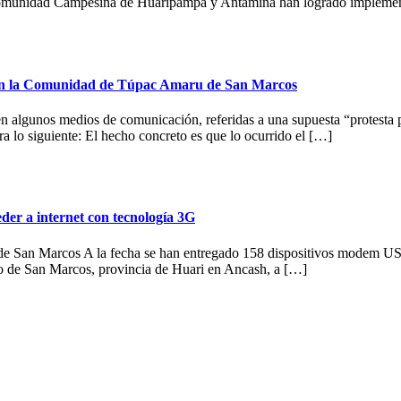
la Comunidad Campesina de Huaripampa y Antamina han logrado implemen
s con la Comunidad de Túpac Amaru de San Marcos
o en algunos medios de comunicación, referidas a una supuesta “protest
ra lo siguiente: El hecho concreto es que lo ocurrido el […]
der a internet con tecnología 3G
e San Marcos A la fecha se han entregado 158 dispositivos modem USB a 
to de San Marcos, provincia de Huari en Ancash, a […]