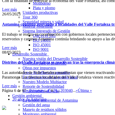
Con la finalidad de reactivar la economía del Valle Fortaleza, así co
Molibdeno
Plata y plomo
Leer más
Unidades productivas
26/05/2023
Tour 360
Seguridad minera y salud
Antamina continúa apoyando a localidades del Valle Fortaleza tr
Minería Sostenible
Sistema Integrado de Gestión
El trabajo se realiza en coordinación con gobiernos locales perteneci
Qué es el SIG
reservorios y caminos Antamina continúa brindando su apoyo a las div
ISO 14001
ISO 45001
Leer más
ISO 9001
08/05/2023
Desarrollo Sostenible
Nuestra visión del Desarrollo Sostenible
Distritos del Valle Fortaleza se reactivan tras la emergencia climá
Inversión para el desarrollo
Obras por impuestos
Las autoridades de Valle fortaleza manifiestan que vienen reactivando
Áreas de influencia operativa
Paramonga Las diversas localidades del Valle Fortaleza vienen reactiv
Fortalecimiento de la gestión local
Nuestro Modelo Multiactor
Leer más
Reporte de Sostenibilidad
Página 6 de 67
« Primera
«
...
4
5
6
7
8
...
20
30
40
...
»
Última »
Responsabilidad social
Gestión ambiental
20 años de Antamina
La gestión ambiental de Antamina
Gestión del agua
Manejo de residuos sólidos
Monitoreo ambiental