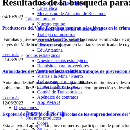
Resultados de la búsqueda para:
Logros y Reconocimientos
Línea ética
Mecanismo de Atención de Reclamos
04/10/2023
Talento humano
Nuestro equipo
Productores del Valle Fortaleza inspiran a los jóvenes en la crian
Bienestar de nuestros colaboradores
Trabaja con nosotros
Familias y jóvenes aprenden juntos sobre la crianza tecnificada de cuy
Voluntariado Corporativo
cuyes del Valle Fortaleza, que apoyan en la crianza tecnificada de cu
Ideas con valor
EduAntamina+
Leer más
Socios estratégicos
21/08/2023
Nuestros socios estratégicos
Requisitos para proveedores
Ingreso a las instalaciones
Autoridades del Valle Fortaleza realizan trabajos de prevención 
Visitas a la Mina / Puerto
Trabajos en la mina / puerto
Antamina destinó maquinaria pesada para labores de limpieza y desco
Contactos Proveedores
población al llevar a cabo trabajos de prevención, protección y descol
Comité de Transportistas
Apéndice de contratos
Leer más
App PMAO
12/06/2023
Operaciones
Proceso de Producción
Expoferia destaca productos agrícolas de los emprendedores del 
Nuestros productos
Cobre
Esta actividad agropecuaria tuvo numerosa participación de productore
Zinc