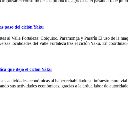
mo impulsar el consumo de sus productos agrícolas, el pasado 10 de junio
as paso del ciclón Yaku
entes al Valle Fortaleza: Colquioc, Paramonga y Pararín El uso de la ma
ersas localidades del Valle Fortaleza tras el ciclón Yaku. En coordinac
tica que dejó el ciclón Yaku
 sus actividades económicas al haber rehabilitado su infraestructura vi
ando sus actividades económicas, gracias a la ardua labor de autoridades