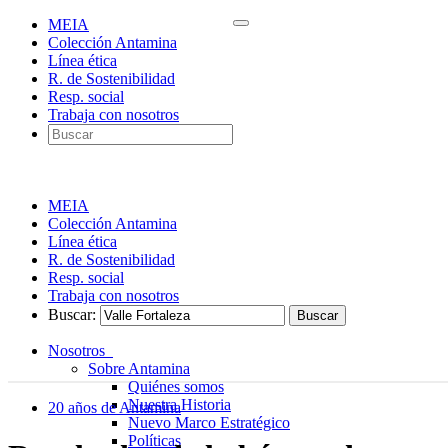
MEIA
Colección Antamina
Línea ética
R. de Sostenibilidad
Resp. social
Trabaja con nosotros
MEIA
Colección Antamina
Línea ética
R. de Sostenibilidad
Resp. social
Trabaja con nosotros
Buscar:
Nosotros
Sobre Antamina
Quiénes somos
Nuestra Historia
20 años de Antamina
Nuevo Marco Estratégico
Políticas