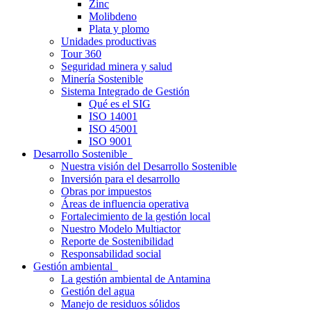
Zinc
Molibdeno
Plata y plomo
Unidades productivas
Tour 360
Seguridad minera y salud
Minería Sostenible
Sistema Integrado de Gestión
Qué es el SIG
ISO 14001
ISO 45001
ISO 9001
Desarrollo Sostenible
Nuestra visión del Desarrollo Sostenible
Inversión para el desarrollo
Obras por impuestos
Áreas de influencia operativa
Fortalecimiento de la gestión local
Nuestro Modelo Multiactor
Reporte de Sostenibilidad
Responsabilidad social
Gestión ambiental
La gestión ambiental de Antamina
Gestión del agua
Manejo de residuos sólidos