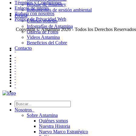
Términos y Condiciones
Bosque de Huarmey
Enlaces de interés
Instrumentos de gestión ambiental
Trabaja con nosotros
Prensa
Política de Privacidad Web
Últimas noticias
Infografías de Antamina
Copyright © Antamina 2026 - Todos los Derechos Reservados
Galería de Fotos
Videos Antamina
Beneficios del Cobre
Contacto
Nosotros
Sobre Antamina
Quiénes somos
Nuestra Historia
Nuevo Marco Estratégico