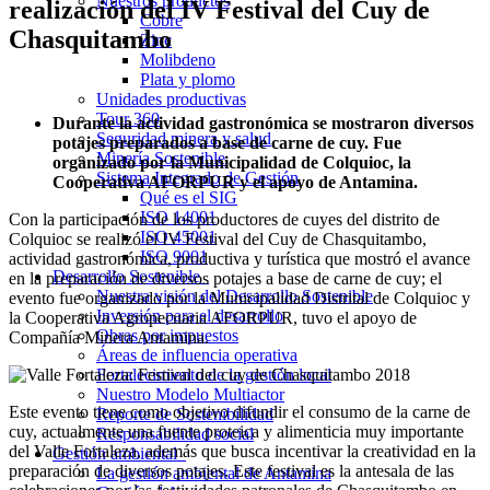
Nuestros productos
realización del IV Festival del Cuy de
Cobre
Chasquitambo
Zinc
Molibdeno
Plata y plomo
Unidades productivas
Tour 360
Durante la actividad gastronómica se mostraron diversos
Seguridad minera y salud
potajes preparados a base de carne de cuy. Fue
Minería Sostenible
organizado por la Municipalidad de Colquioc, la
Sistema Integrado de Gestión
Cooperativa AFORPUR y el apoyo de Antamina.
Qué es el SIG
ISO 14001
Con la participación de los productores de cuyes del distrito de
ISO 45001
Colquioc se realizó el IV Festival del Cuy de Chasquitambo,
ISO 9001
actividad gastronómica, productiva y turística que mostró el avance
Desarrollo Sostenible
en la preparación de diversos potajes a base de carne de cuy; el
Nuestra visión del Desarrollo Sostenible
evento fue organizado por la Municipalidad Distrital de Colquioc y
Inversión para el desarrollo
la Cooperativa Agropecuaria AFORPUR, tuvo el apoyo de
Obras por impuestos
Compañía Minera Antamina.
Áreas de influencia operativa
Fortalecimiento de la gestión local
Nuestro Modelo Multiactor
Este evento tiene como objetivo difundir el consumo de la carne de
Reporte de Sostenibilidad
cuy, actualmente una fuente proteica y alimenticia muy importante
Responsabilidad social
del Valle Fortaleza, además que busca incentivar la creatividad en la
Gestión ambiental
preparación de diversos potajes. Este festival es la antesala de las
La gestión ambiental de Antamina