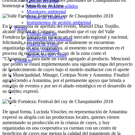
celebraciones por las festividades patronales de Chasquitambo en
Gestión del agua
homenaje a Santa Rosa de Lima.
Manejo de residuos sólidos
Monitoreo ambiental
Bosque de Huarmey
Instrumentos de gestión ambiental
En la ceremonia de apertura del evento, Manuel Díaz Trujillo,
Prensa
alcalde distrital de Colquioc, manifestó que el cuy del Valle
Últimas noticias
Fortaleza ha ganado un espacio en el mercado regional y nacional,
Infografías de Antamina
felicitando a las productoras que actualmente se encuentran
Galería de Fotos
organizadas en una cooperativa, al momento se encuentran en el
Videos Antamina
proceso de registrar la carne de cuy de la zona como el
Beneficios del Cobre
“Chasquicuy”, para darle un valor agregado al producto. Mencionó
Contacto
que pronto se estará implementando una siguiente etapa del proyecto
de fortalecimiento de cuyes bajo el modelo multiactor con el aporte
de la Municipalidad, Minagri, Cedepas Norte y Antamina. Finalizó
agradeciendo a Antamina, por el permanente apoyo que brinda a
este tipo de eventos y por ser el aliado estratégico en el desarrollo de
su distrito; expresó.
De igual forma, Lucinda Visscher, en representación de Antamina
expresó su alegría con las productoras locales, quienes vienen
aumentando su producción en la crianza de cuyes, y hoy
organizadas en una cooperativa ya cuentan con un centro de
beneficios de cuyes que mejora la calidad del tratamiento de la