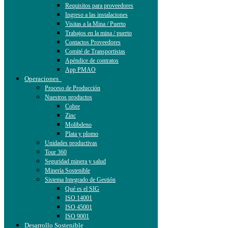
Requisitos para proveedores
Ingreso a las instalaciones
Visitas a la Mina / Puerto
Trabajos en la mina / puerto
Contactos Proveedores
Comité de Transportistas
Apéndice de contratos
App PMAO
Operaciones
Proceso de Producción
Nuestros productos
Cobre
Zinc
Molibdeno
Plata y plomo
Unidades productivas
Tour 360
Seguridad minera y salud
Minería Sostenible
Sistema Integrado de Gestión
Qué es el SIG
ISO 14001
ISO 45001
ISO 9001
Desarrollo Sostenible