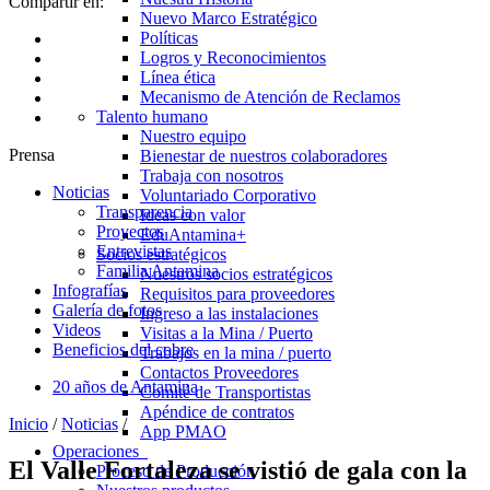
Compartir en:
Nuevo Marco Estratégico
Políticas
Logros y Reconocimientos
Línea ética
Mecanismo de Atención de Reclamos
Talento humano
Nuestro equipo
Prensa
Bienestar de nuestros colaboradores
Trabaja con nosotros
Noticias
Voluntariado Corporativo
Transparencia
Ideas con valor
Proyectos
EduAntamina+
Entrevistas
Socios estratégicos
Familia Antamina
Nuestros socios estratégicos
Infografías
Requisitos para proveedores
Galería de fotos
Ingreso a las instalaciones
Videos
Visitas a la Mina / Puerto
Beneficios del cobre
Trabajos en la mina / puerto
Contactos Proveedores
20 años de Antamina
Comité de Transportistas
Apéndice de contratos
Inicio
/
Noticias
/
App PMAO
Operaciones
El Valle Fortaleza se vistió de gala con la
Proceso de Producción