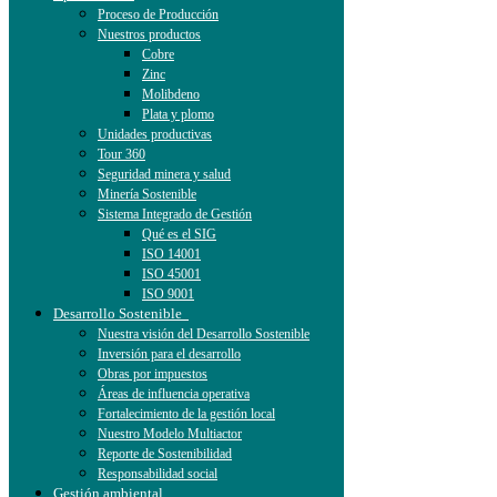
Proceso de Producción
Nuestros productos
Cobre
Zinc
Molibdeno
Plata y plomo
Unidades productivas
Tour 360
Seguridad minera y salud
Minería Sostenible
Sistema Integrado de Gestión
Qué es el SIG
ISO 14001
ISO 45001
ISO 9001
Desarrollo Sostenible
Nuestra visión del Desarrollo Sostenible
Inversión para el desarrollo
Obras por impuestos
Áreas de influencia operativa
Fortalecimiento de la gestión local
Nuestro Modelo Multiactor
Reporte de Sostenibilidad
Responsabilidad social
Gestión ambiental