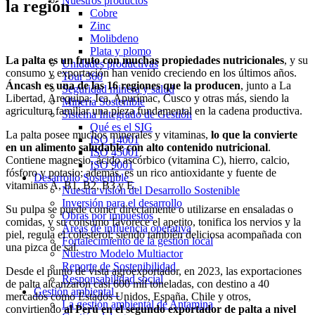
Nuestros productos
la región
Cobre
Zinc
Molibdeno
Plata y plomo
La palta es un fruto con muchas propiedades nutricionales
, y su
Unidades productivas
consumo y exportación han venido creciendo en los últimos años.
Tour 360
Áncash es una de las 16 regiones que la producen
, junto a La
Seguridad minera y salud
Libertad, Arequipa, Ica, Apurímac, Cusco y otras más, siendo la
Minería Sostenible
agricultura familiar una pieza fundamental en la cadena productiva.
Sistema Integrado de Gestión
Qué es el SIG
La palta posee muchos minerales y vitaminas,
lo que la convierte
ISO 14001
en un alimento saludable con alto contenido nutricional
.
ISO 45001
Contiene magnesio, ácido ascórbico (vitamina C), hierro, calcio,
ISO 9001
fósforo y potasio; además, es un rico antioxidante y fuente de
Desarrollo Sostenible
vitaminas A, B1, B2, B3 y E.
Nuestra visión del Desarrollo Sostenible
Inversión para el desarrollo
Su pulpa se puede comer directamente o utilizarse en ensaladas o
Obras por impuestos
comidas, y su consumo favorece el apetito, tonifica los nervios y la
Áreas de influencia operativa
piel, regula el colesterol; siendo también deliciosa acompañada con
Fortalecimiento de la gestión local
una pizca de sal.
Nuestro Modelo Multiactor
Reporte de Sostenibilidad
Desde el punto de vista agroexportador, en 2023, las exportaciones
Responsabilidad social
de palta alcanzaron casi 600 mil toneladas, con destino a 40
Gestión ambiental
mercados como Estados Unidos, España, Chile y otros,
La gestión ambiental de Antamina
convirtiendo
al Perú en el segundo exportador de palta a nivel