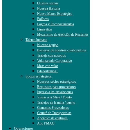
Quiénes somos
Nuestra Historia
Nuevo Marco Estratégico
Políticas
Logros y Reconocimientos
Línea ética
Mecanismo de Atención de Reclamos
Talento humano
Nuestro equipo
Bienestar de nuestros colaboradores
Trabaja con nosotros
Voluntariado Corporativo
Ideas con valor
EduAntamina+
Socios estratégicos
Nuestros socios estratégicos
Requisitos para proveedores
Ingreso a las instalaciones
Visitas a la Mina / Puerto
Trabajos en la mina / puerto
Contactos Proveedores
Comité de Transportistas
Apéndice de contratos
App PMAO
Operaciones