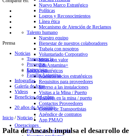
Compartir en:
Nuevo Marco Estratégico
Políticas
Logros y Reconocimientos
Línea ética
Mecanismo de Atención de Reclamos
Talento humano
Nuestro equipo
Prensa
Bienestar de nuestros colaboradores
Trabaja con nosotros
Noticias
Voluntariado Corporativo
Transparencia
Ideas con valor
Proyectos
EduAntamina+
Entrevistas
Socios estratégicos
Familia Antamina
Nuestros socios estratégicos
Infografías
Requisitos para proveedores
Galería de fotos
Ingreso a las instalaciones
Videos
Visitas a la Mina / Puerto
Beneficios del cobre
Trabajos en la mina / puerto
Contactos Proveedores
20 años de Antamina
Comité de Transportistas
Apéndice de contratos
Inicio
/
Noticias
/
App PMAO
Operaciones
Palta de Áncash impulsa el desarrollo de
Proceso de Producción