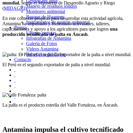
Gestión del agua
mundial
, según el Ministerio de Desarrollo Agrario y Riego
Manejo de residuos sólidos
(
MIDAGRI)
.
Monitoreo ambiental
Bosque de Huarmey
En este contexto propicio para desarrollar esta actividad agrícola,
Instrumentos de gestión ambiental
Antamina ha impulsado y fomentado actividades, talleres,
Prensa
capacitaciones y apoyo a los agricultores para que logren
una
Últimas noticias
producción tecnificada de palta en Áncash
.
Infografías de Antamina
Galería de Fotos
Videos Antamina
Beneficios del Cobre
Contacto
El Perú es el segundo exportador de palta a nivel mundial.
La palta es el producto estrella del Valle Fortaleza, en Áncash.
Antamina impulsa el cultivo tecnificado