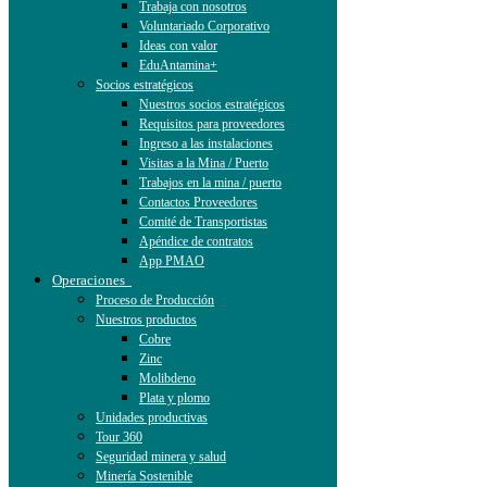
Trabaja con nosotros
Voluntariado Corporativo
Ideas con valor
EduAntamina+
Socios estratégicos
Nuestros socios estratégicos
Requisitos para proveedores
Ingreso a las instalaciones
Visitas a la Mina / Puerto
Trabajos en la mina / puerto
Contactos Proveedores
Comité de Transportistas
Apéndice de contratos
App PMAO
Operaciones
Proceso de Producción
Nuestros productos
Cobre
Zinc
Molibdeno
Plata y plomo
Unidades productivas
Tour 360
Seguridad minera y salud
Minería Sostenible