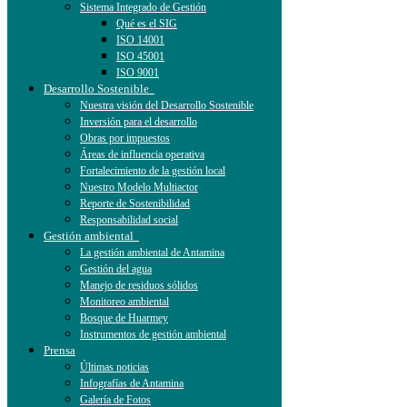
Sistema Integrado de Gestión
Qué es el SIG
ISO 14001
ISO 45001
ISO 9001
Desarrollo Sostenible
Nuestra visión del Desarrollo Sostenible
Inversión para el desarrollo
Obras por impuestos
Áreas de influencia operativa
Fortalecimiento de la gestión local
Nuestro Modelo Multiactor
Reporte de Sostenibilidad
Responsabilidad social
Gestión ambiental
La gestión ambiental de Antamina
Gestión del agua
Manejo de residuos sólidos
Monitoreo ambiental
Bosque de Huarmey
Instrumentos de gestión ambiental
Prensa
Últimas noticias
Infografías de Antamina
Galería de Fotos