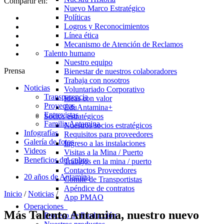
Compartir en:
Nuevo Marco Estratégico
Políticas
Logros y Reconocimientos
Línea ética
Mecanismo de Atención de Reclamos
Talento humano
Nuestro equipo
Prensa
Bienestar de nuestros colaboradores
Trabaja con nosotros
Noticias
Voluntariado Corporativo
Transparencia
Ideas con valor
Proyectos
EduAntamina+
Entrevistas
Socios estratégicos
Familia Antamina
Nuestros socios estratégicos
Infografías
Requisitos para proveedores
Galería de fotos
Ingreso a las instalaciones
Videos
Visitas a la Mina / Puerto
Beneficios del cobre
Trabajos en la mina / puerto
Contactos Proveedores
20 años de Antamina
Comité de Transportistas
Apéndice de contratos
Inicio
/
Noticias
/
App PMAO
Operaciones
Más Talento Antamina, nuestro nuevo
Proceso de Producción