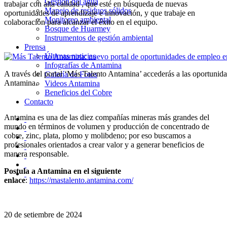
Gestión del agua
trabajar con alta calidad , que esté en búsqueda de nuevas
Manejo de residuos sólidos
oportunidades de aprendizaje e innovación, y que trabaje en
Monitoreo ambiental
colaboración para alcanzar el éxito en el equipo.
Bosque de Huarmey
Instrumentos de gestión ambiental
Prensa
Últimas noticias
Infografías de Antamina
A través del portal ‘Más Talento Antamina’ accederás a las oportunid
Galería de Fotos
Antamina.
Videos Antamina
Beneficios del Cobre
Contacto
Antamina es una de las diez compañías mineras más grandes del
mundo en términos de volumen y producción de concentrado de
cobre, zinc, plata, plomo y molibdeno; por eso buscamos a
profesionales orientados a crear valor y a generar beneficios de
manera responsable.
Postula a Antamina en el siguiente
enlace
:
https://mastalento.antamina.com/
20 de setiembre de 2024