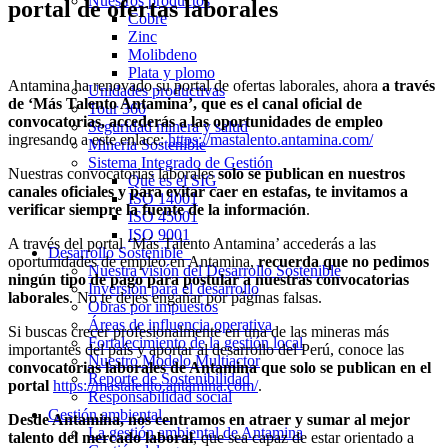
Nuestros productos
portal de ofertas laborales
Cobre
Zinc
Molibdeno
Plata y plomo
Antamina ha renovado su portal de ofertas laborales, ahora
a través
Unidades productivas
de ‘Más Talento Antamina’, que es el canal oficial de
Tour 360
convocatorias, accederás a las oportunidades de empleo
Seguridad minera y salud
ingresando a este enlace:
https://mastalento.antamina.com/
Minería Sostenible
Sistema Integrado de Gestión
Nuestras convocatorias laborales
solo se publican en nuestros
Qué es el SIG
canales oficiales y para evitar caer en estafas, te invitamos a
ISO 14001
verificar siempre la fuente de la información
.
ISO 45001
ISO 9001
A través del portal ‘Más Talento Antamina’ accederás a las
Desarrollo Sostenible
oportunidades de empleo en Antamina,
recuerda que no pedimos
Nuestra visión del Desarrollo Sostenible
ningún tipo de pago para postular a nuestras convocatorias
Inversión para el desarrollo
laborales
. No te dejes engañar por páginas falsas.
Obras por impuestos
Áreas de influencia operativa
Si buscas crecer profesionalmente en una de las mineras más
Fortalecimiento de la gestión local
importantes del país y aportar al desarrollo del Perú, conoce las
Nuestro Modelo Multiactor
convocatorias laborales de Antamina que solo se publican en el
Reporte de Sostenibilidad
portal
https://mastalento.antamina.com/
.
Responsabilidad social
Gestión ambiental
Desde Antamina, nos centramos en atraer y sumar al mejor
La gestión ambiental de Antamina
talento del mercado laboral
, que sea capaz de estar orientado a