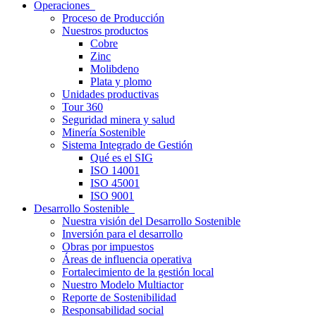
Operaciones
Proceso de Producción
Nuestros productos
Cobre
Zinc
Molibdeno
Plata y plomo
Unidades productivas
Tour 360
Seguridad minera y salud
Minería Sostenible
Sistema Integrado de Gestión
Qué es el SIG
ISO 14001
ISO 45001
ISO 9001
Desarrollo Sostenible
Nuestra visión del Desarrollo Sostenible
Inversión para el desarrollo
Obras por impuestos
Áreas de influencia operativa
Fortalecimiento de la gestión local
Nuestro Modelo Multiactor
Reporte de Sostenibilidad
Responsabilidad social