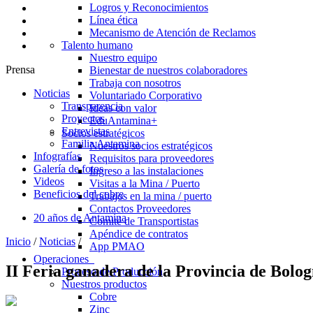
Logros y Reconocimientos
Línea ética
Mecanismo de Atención de Reclamos
Talento humano
Nuestro equipo
Prensa
Bienestar de nuestros colaboradores
Trabaja con nosotros
Noticias
Voluntariado Corporativo
Transparencia
Ideas con valor
Proyectos
EduAntamina+
Entrevistas
Socios estratégicos
Familia Antamina
Nuestros socios estratégicos
Infografías
Requisitos para proveedores
Galería de fotos
Ingreso a las instalaciones
Videos
Visitas a la Mina / Puerto
Beneficios del cobre
Trabajos en la mina / puerto
Contactos Proveedores
20 años de Antamina
Comité de Transportistas
Apéndice de contratos
Inicio
/
Noticias
/
App PMAO
Operaciones
II Feria ganadera de la Provincia de Bolo
Proceso de Producción
Nuestros productos
Cobre
Zinc