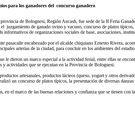
ios para los ganadores del concurso ganadero
 provincia de Bolognesi, Región Ancash, fue sede de la II Feria Ganade
n el juzgamiento de ganado ovino y vacuno, concurso de platos típicos, 
ds informativos de organizaciones sociales de base, asociaciones, instit
ante pasacalle encabezado por el alcalde chiquiano Ernesto Rivera, aco
ncipales arterias de la ciudad, para concluir en los ambientes del estad
ue le dieron un marco especial a la actividad ferial, entre ellas se enc
s y actividades que se ejecutan en la Provincia de Bolognesi.
roductos artesanales, productos lácteos (queso, yogurt y otros derivados
zó un concurso de platos típicos, la presentación de diversas danzas co
, en el marco de las buenas relaciones y confianza que se tienen con la