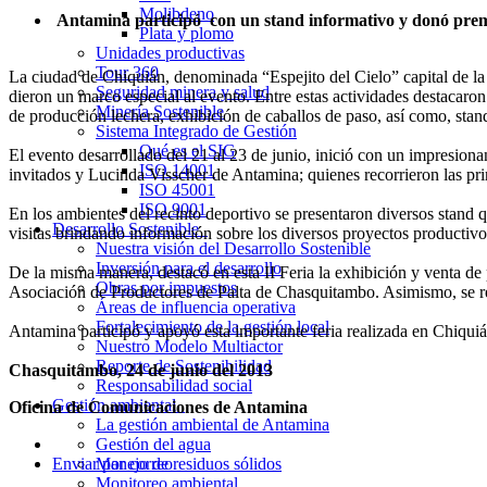
Molibdeno
Antamina participó con un stand informativo y donó prem
Plata y plomo
Unidades productivas
Tour 360
La ciudad de Chiquián, denominada “Espejito del Cielo” capital de la
Seguridad minera y salud
dieron un marco especial al evento. Entre estas actividades destacaro
Minería Sostenible
de producción lechera, exhibición de caballos de paso, así como, stan
Sistema Integrado de Gestión
Qué es el SIG
El evento desarrollado del 21 al 23 de junio, inició con un impresion
ISO 14001
invitados y Lucinda Visscher de Antamina; quienes recorrieron las pri
ISO 45001
ISO 9001
En los ambientes del recinto deportivo se presentaron diversos stand q
Desarrollo Sostenible
visitas brindando información sobre los diversos proyectos productivo
Nuestra visión del Desarrollo Sostenible
Inversión para el desarrollo
De la misma manera, destacó en esta II Feria la exhibición y venta de p
Obras por impuestos
Asociación de Productores de Palta de Chasquitambo. Asimismo, se reali
Áreas de influencia operativa
Fortalecimiento de la gestión local
Antamina participó y apoyó esta importante feria realizada en Chiquián
Nuestro Modelo Multiactor
Reporte de Sostenibilidad
Chasquitambo, 24 de junio del 2013
Responsabilidad social
Gestión ambiental
Oficina de Comunicaciones de Antamina
La gestión ambiental de Antamina
Gestión del agua
Enviar por correo
Manejo de residuos sólidos
Monitoreo ambiental