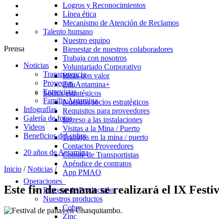
Logros y Reconocimientos
Línea ética
Mecanismo de Atención de Reclamos
Talento humano
Nuestro equipo
Prensa
Bienestar de nuestros colaboradores
Trabaja con nosotros
Noticias
Voluntariado Corporativo
Transparencia
Ideas con valor
Proyectos
EduAntamina+
Entrevistas
Socios estratégicos
Familia Antamina
Nuestros socios estratégicos
Infografías
Requisitos para proveedores
Galería de fotos
Ingreso a las instalaciones
Videos
Visitas a la Mina / Puerto
Beneficios del cobre
Trabajos en la mina / puerto
Contactos Proveedores
20 años de Antamina
Comité de Transportistas
Apéndice de contratos
Inicio
/
Noticias
/
App PMAO
Operaciones
Este fin de semana se realizará el IX Fest
Proceso de Producción
Nuestros productos
Cobre
Zinc