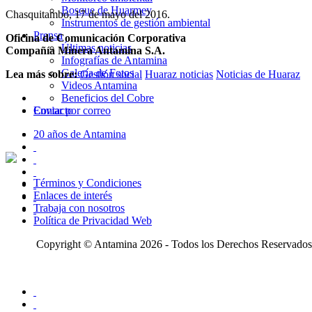
Bosque de Huarmey
Chasquitambo, 17 de mayo del 2016.
Instrumentos de gestión ambiental
Prensa
Oficina de Comunicación Corporativa
Últimas noticias
Compañía Minera Antamina S.A.
Infografías de Antamina
Galería de Fotos
Lea más sobre:
Gestión social
Huaraz noticias
Noticias de Huaraz
Videos Antamina
Beneficios del Cobre
Enviar por correo
Contacto
20 años de Antamina
Términos y Condiciones
Enlaces de interés
Trabaja con nosotros
Política de Privacidad Web
Copyright © Antamina 2026 - Todos los Derechos Reservados