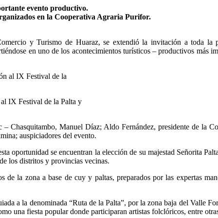
ortante evento productivo.
organizados en la Cooperativa Agraria Purifor.
omercio y Turismo de Huaraz, se extendió la invitación a toda la p
tiéndose en uno de los acontecimientos turísticos – productivos más imp
al IX Festival de la Palta y
uioc – Chasquitambo, Manuel Díaz; Aldo Fernández, presidente de la Co
mina; auspiciadores del evento.
ta oportunidad se encuentran la elección de su majestad Señorita Palta 2
de los distritos y provincias vecinas.
icos de la zona a base de cuy y paltas, preparados por las expertas ma
guiada a la denominada “Ruta de la Palta”, por la zona baja del Valle For
omo una fiesta popular donde participaran artistas folclóricos, entre otra