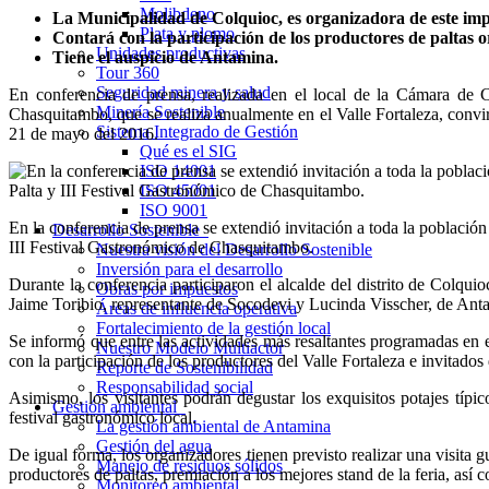
Molibdeno
La Municipalidad de Colquioc, es organizadora de este imp
Plata y plomo
Contará con la participación de los productores de paltas 
Unidades productivas
Tiene el auspicio de Antamina.
Tour 360
Seguridad minera y salud
En conferencia de prensa, realizada en el local de la Cámara de C
Minería Sostenible
Chasquitambo, que se realiza anualmente en el Valle Fortaleza, convir
Sistema Integrado de Gestión
21 de mayo del 2016.
Qué es el SIG
ISO 14001
ISO 45001
ISO 9001
En la conferencia de prensa se extendió invitación a toda la población 
Desarrollo Sostenible
III Festival Gastronómico de Chasquitambo.
Nuestra visión del Desarrollo Sostenible
Inversión para el desarrollo
Durante la conferencia participaron el alcalde del distrito de Colq
Obras por impuestos
Jaime Toribio, representante de Socodevi y Lucinda Visscher, de Anta
Áreas de influencia operativa
Fortalecimiento de la gestión local
Se informó que entre las actividades más resaltantes programadas en es
Nuestro Modelo Multiactor
con la participación de los productores del Valle Fortaleza e invitados 
Reporte de Sostenibilidad
Responsabilidad social
Asimismo, los visitantes podrán degustar los exquisitos potajes típ
Gestión ambiental
festival gastronómico local.
La gestión ambiental de Antamina
Gestión del agua
De igual forma, los organizadores tienen previsto realizar una visita 
Manejo de residuos sólidos
productores de paltas, premiación a los mejores stand de la feria, así c
Monitoreo ambiental