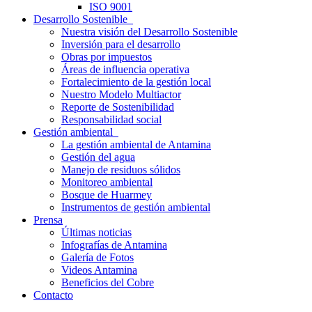
ISO 9001
Desarrollo Sostenible
Nuestra visión del Desarrollo Sostenible
Inversión para el desarrollo
Obras por impuestos
Áreas de influencia operativa
Fortalecimiento de la gestión local
Nuestro Modelo Multiactor
Reporte de Sostenibilidad
Responsabilidad social
Gestión ambiental
La gestión ambiental de Antamina
Gestión del agua
Manejo de residuos sólidos
Monitoreo ambiental
Bosque de Huarmey
Instrumentos de gestión ambiental
Prensa
Últimas noticias
Infografías de Antamina
Galería de Fotos
Videos Antamina
Beneficios del Cobre
Contacto