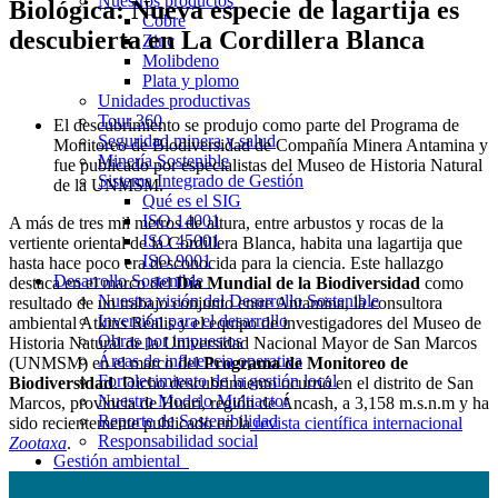
Nuestros productos
Biológica: Nueva especie de lagartija es
Cobre
descubierta en La Cordillera Blanca
Zinc
Molibdeno
Plata y plomo
Unidades productivas
Tour 360
El descubrimiento se produjo como parte del Programa de
Seguridad minera y salud
Monitoreo de Biodiversidad de Compañía Minera Antamina y
Minería Sostenible
fue publicado por especialistas del Museo de Historia Natural
Sistema Integrado de Gestión
de la UNMSM.
Qué es el SIG
ISO 14001
A más de tres mil metros de altura, entre arbustos y rocas de la
ISO 45001
vertiente oriental de la Cordillera Blanca, habita una lagartija que
ISO 9001
hasta hace poco era desconocida para la ciencia. Este hallazgo
Desarrollo Sostenible
destaca en el marco del
Día Mundial de la Biodiversidad
como
Nuestra visión del Desarrollo Sostenible
resultado de un trabajo conjunto entre Antamina, la consultora
Inversión para el desarrollo
ambiental Atkins Réalis y el equipo de investigadores del Museo de
Obras por impuestos
Historia Natural de la Universidad Nacional Mayor de San Marcos
Áreas de influencia operativa
(UNMSM) en el marco del
Programa de Monitoreo de
Fortalecimiento de la gestión local
Biodiversidad
. Dicho descubrimiento ocurrió en el distrito de San
Nuestro Modelo Multiactor
Marcos, provincia de Huari, región de Áncash, a 3,158 m.s.n.m y ha
Reporte de Sostenibilidad
sido recientemente publicado en la
revista científica internacional
Responsabilidad social
Zootaxa
.
Gestión ambiental
La gestión ambiental de Antamina