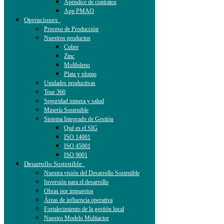
Apéndice de contratos
App PMAO
Operaciones
Proceso de Producción
Nuestros productos
Cobre
Zinc
Molibdeno
Plata y plomo
Unidades productivas
Tour 360
Seguridad minera y salud
Minería Sostenible
Sistema Integrado de Gestión
Qué es el SIG
ISO 14001
ISO 45001
ISO 9001
Desarrollo Sostenible
Nuestra visión del Desarrollo Sostenible
Inversión para el desarrollo
Obras por impuestos
Áreas de influencia operativa
Fortalecimiento de la gestión local
Nuestro Modelo Multiactor