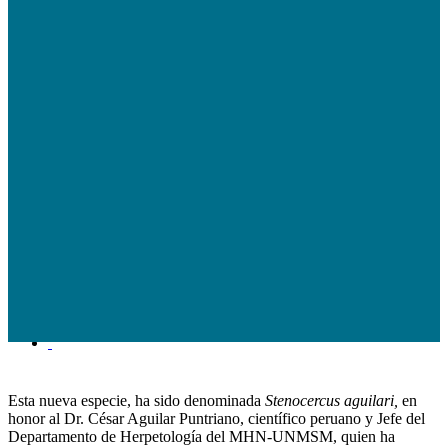
Gestión del agua
Manejo de residuos sólidos
Monitoreo ambiental
Bosque de Huarmey
Instrumentos de gestión ambiental
Prensa
Últimas noticias
Infografías de Antamina
Galería de Fotos
Videos Antamina
Beneficios del Cobre
Contacto
Esta nueva especie, ha sido denominada
Stenocercus aguilari,
en
honor al Dr. César Aguilar Puntriano, científico peruano y Jefe del
Departamento de Herpetología del MHN-UNMSM, quien ha