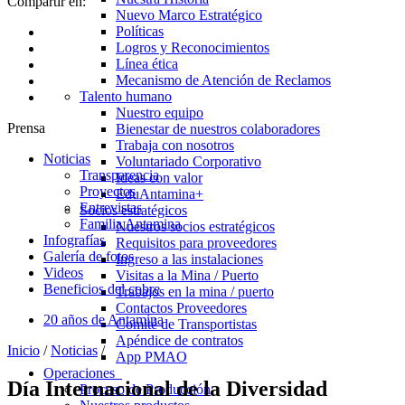
Compartir en:
Nuevo Marco Estratégico
Políticas
Logros y Reconocimientos
Línea ética
Mecanismo de Atención de Reclamos
Talento humano
Nuestro equipo
Prensa
Bienestar de nuestros colaboradores
Trabaja con nosotros
Noticias
Voluntariado Corporativo
Transparencia
Ideas con valor
Proyectos
EduAntamina+
Entrevistas
Socios estratégicos
Familia Antamina
Nuestros socios estratégicos
Infografías
Requisitos para proveedores
Galería de fotos
Ingreso a las instalaciones
Videos
Visitas a la Mina / Puerto
Beneficios del cobre
Trabajos en la mina / puerto
Contactos Proveedores
20 años de Antamina
Comité de Transportistas
Apéndice de contratos
Inicio
/
Noticias
/
App PMAO
Operaciones
Día Internacional de la Diversidad
Proceso de Producción