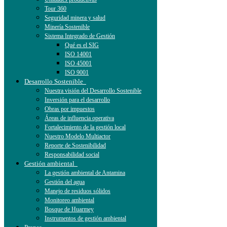
Tour 360
Seguridad minera y salud
Minería Sostenible
Sistema Integrado de Gestión
Qué es el SIG
ISO 14001
ISO 45001
ISO 9001
Desarrollo Sostenible
Nuestra visión del Desarrollo Sostenible
Inversión para el desarrollo
Obras por impuestos
Áreas de influencia operativa
Fortalecimiento de la gestión local
Nuestro Modelo Multiactor
Reporte de Sostenibilidad
Responsabilidad social
Gestión ambiental
La gestión ambiental de Antamina
Gestión del agua
Manejo de residuos sólidos
Monitoreo ambiental
Bosque de Huarmey
Instrumentos de gestión ambiental