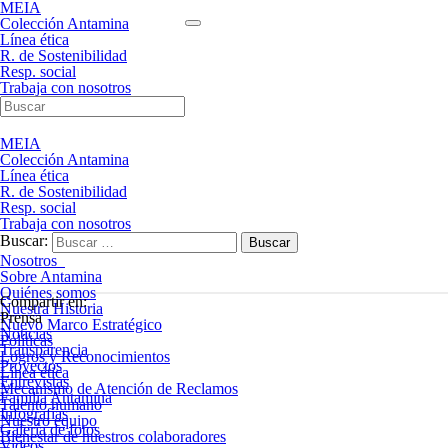
MEIA
Colección Antamina
Línea ética
R. de Sostenibilidad
Resp. social
Trabaja con nosotros
MEIA
Colección Antamina
Línea ética
R. de Sostenibilidad
Resp. social
Trabaja con nosotros
Buscar:
Nosotros
Sobre Antamina
Quiénes somos
Compartir en:
Nuestra Historia
Prensa
Nuevo Marco Estratégico
Noticias
Políticas
Transparencia
Logros y Reconocimientos
Proyectos
Línea ética
Entrevistas
Mecanismo de Atención de Reclamos
Familia Antamina
Talento humano
Infografías
Nuestro equipo
Galería de fotos
Bienestar de nuestros colaboradores
Videos