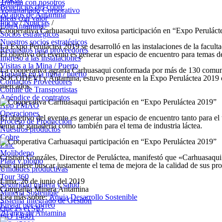
Trabaja con nosotros
Beneficios del cobre
Voluntariado Corporativo
20 años de Antamina
Ideas con valor
Inicio
/
Noticias
/
EduAntamina+
Cooperativa Carhuasaqui tuvo exitosa participación en “Expo Peruláct
Socios estratégicos
Nuestros socios estratégicos
La Expo Peruláctea 2019 se desarrolló en las instalaciones de la facu
Requisitos para proveedores
El objetivo del evento es generar un espacio de encuentro para temas d
Ingreso a las instalaciones
Visitas a la Mina / Puerto
La cooperativa agraria Carhuasaqui conformada por más de 130 comuner
Trabajos en la mina / puerto
SOCODEVI y Antamina, estuvo presente en la Expo Peruláctea 2019 ofre
Contactos Proveedores
mercados.
Comité de Transportistas
Apéndice de contratos
App PMAO
Operaciones
El objetivo del evento es generar un espacio de encuentro tanto para e
Proceso de Producción
tema de ganadería como también para el tema de industria láctea.
Nuestros productos
Cobre
Zinc
Molibdeno
Cristian Gonzáles, Director de Peruláctea, manifestó que «Carhuasaqui 
Plata y plomo
que quiere buscar justamente el tema de mejora de la calidad de sus pr
Unidades productivas
Tour 360
Lima, 26 de junio del 2019
Seguridad minera y salud
Compañía Minera Antamina
Minería Sostenible
Lea más sobre:
Aquia
Desarrollo Sostenible
Sistema Integrado de Gestión
Enviar por correo
Qué es el SIG
20 años de Antamina
ISO 14001