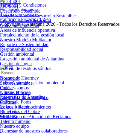
ISO 45001
Términos y Condiciones
ISO 9001
Enlaces de interés
Desarrollo Sostenible
Trabaja con nosotros
Nuestra visión del Desarrollo Sostenible
Política de Privacidad Web
Inversión para el desarrollo
Copyright © Antamina 2026 - Todos los Derechos Reservados
Obras por impuestos
Áreas de influencia operativa
Fortalecimiento de la gestión local
Nuestro Modelo Multiactor
Reporte de Sostenibilidad
Responsabilidad social
Gestión ambiental
La gestión ambiental de Antamina
Gestión del agua
Manejo de residuos sólidos
Monitoreo ambiental
Bosque de Huarmey
Nosotros
Instrumentos de gestión ambiental
Sobre Antamina
Prensa
Quiénes somos
Últimas noticias
Nuestra Historia
Infografías de Antamina
Nuevo Marco Estratégico
Galería de Fotos
Políticas
Videos Antamina
Logros y Reconocimientos
Beneficios del Cobre
Línea ética
Contacto
Mecanismo de Atención de Reclamos
Talento humano
Nuestro equipo
Bienestar de nuestros colaboradores