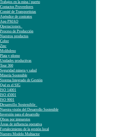
Trabajos en la mina / puerto
Contactos Proveedores
Comité de Transportistas
Apéndice de contratos
App PMAO
Operaciones
Proceso de Producción
Nuestros productos
Cobre
Zinc
Molibdeno
Plata y plomo
Unidades productivas
Tour 360
Seguridad minera y salud
Minería Sostenible
Sistema Integrado de Gestión
Qué es el SIG
ISO 14001
ISO 45001
ISO 9001
Desarrollo Sostenible
Nuestra visión del Desarrollo Sostenible
Inversión para el desarrollo
Obras por impuestos
Áreas de influencia operativa
Fortalecimiento de la gestión local
Nuestro Modelo Multiactor