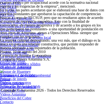
examen médico pre ocupacional acorde con la normativa nacional
Qué es el SIG
vigente y las exigencias de la empresa”, mencionó.
ISO 14001
En la cita, las partes acordaron que se elaborará una base de datos con
ISO 45001
aquellos postulantes que aprobaron la capacitación de competencias
ISO 9001
básicas a cargo de TECSUP, pero que no resultaron aptos de acuerdo
Desarrollo Sostenible
al examen de resonancia magnética. Esto con la finalidad de
Nuestra visión del Desarrollo Sostenible
convocarlos -de manera progresiva y de acuerdo a los grupos en los
Inversión para el desarrollo
que participaron los postulantes- a una oportunidad de postulación en
Obras por impuestos
otras áreas de Antamina -ajenas a Operaciones Mina- siempre que
Áreas de influencia operativa
cumplan con los requisitos.
Fortalecimiento de la gestión local
La reunión culminó demostrando, una vez más, que el diálogo es la
Nuestro Modelo Multiactor
única vía para una relación constructiva, que permite responder de
Reporte de Sostenibilidad
manera adecuada a las inquietudes de la población.
Responsabilidad social
Huaraz, 10 de agosto del 2010
Gestión ambiental
Gerencia de Asuntos Corporativos
La gestión ambiental de Antamina
Compañía Minera Antamina S.A.
Gestión del agua
Enviar por correo
Manejo de residuos sólidos
20 años de Antamina
Monitoreo ambiental
Bosque de Huarmey
Términos y Condiciones
Instrumentos de gestión ambiental
Enlaces de interés
Prensa
Trabaja con nosotros
Últimas noticias
Política de Privacidad Web
Infografías de Antamina
Copyright © Antamina 2026 - Todos los Derechos Reservados
Galería de Fotos
Videos Antamina
Beneficios del Cobre
Contacto