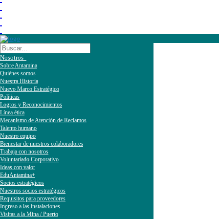
Nosotros
Sobre Antamina
Quiénes somos
Nuestra Historia
Nuevo Marco Estratégico
Políticas
Logros y Reconocimientos
Línea ética
Mecanismo de Atención de Reclamos
Talento humano
Nuestro equipo
Bienestar de nuestros colaboradores
Trabaja con nosotros
Voluntariado Corporativo
Ideas con valor
EduAntamina+
Socios estratégicos
Nuestros socios estratégicos
Requisitos para proveedores
Ingreso a las instalaciones
Visitas a la Mina / Puerto