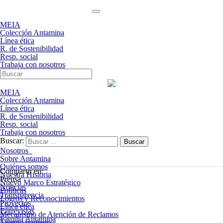
MEIA
Colección Antamina
Línea ética
R. de Sostenibilidad
Resp. social
Trabaja con nosotros
MEIA
Colección Antamina
Línea ética
R. de Sostenibilidad
Resp. social
Trabaja con nosotros
Buscar:
Nosotros
Sobre Antamina
Quiénes somos
Compartir en:
Nuestra Historia
Prensa
Nuevo Marco Estratégico
Noticias
Políticas
Transparencia
Logros y Reconocimientos
Proyectos
Línea ética
Entrevistas
Mecanismo de Atención de Reclamos
Familia Antamina
Talento humano