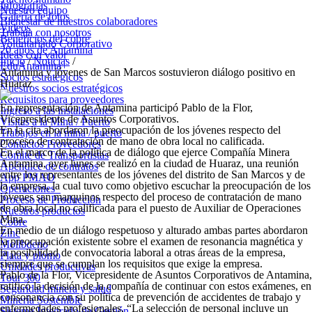
Infografías
Nuestro equipo
Galería de fotos
Bienestar de nuestros colaboradores
Videos
Trabaja con nosotros
Beneficios del cobre
Voluntariado Corporativo
20 años de Antamina
Ideas con valor
Inicio
/
Noticias
/
EduAntamina+
Antamina y jóvenes de San Marcos sostuvieron diálogo positivo en
Socios estratégicos
Huaraz
Nuestros socios estratégicos
Requisitos para proveedores
En representación de Antamina participó Pablo de la Flor,
Ingreso a las instalaciones
Vicepresidente de Asuntos Corporativos.
Visitas a la Mina / Puerto
En la cita abordaron la preocupación de los jóvenes respecto del
Trabajos en la mina / puerto
proceso de contratación de mano de obra local no calificada.
Contactos Proveedores
En el marco de la política de diálogo que ejerce Compañía Minera
Comité de Transportistas
Antamina, ayer lunes se realizó en la ciudad de Huaraz, una reunión
Apéndice de contratos
entre los representantes de los jóvenes del distrito de San Marcos y de
App PMAO
la empresa, la cual tuvo como objetivo escuchar la preocupación de los
Operaciones
jóvenes san marquinos respecto del proceso de contratación de mano
Proceso de Producción
de obra local no calificada para el puesto de Auxiliar de Operaciones
Nuestros productos
Mina.
Cobre
En medio de un diálogo respetuoso y alturado ambas partes abordaron
Zinc
la preocupación existente sobre el examen de resonancia magnética y
Molibdeno
la posibilidad de convocatoria laboral a otras áreas de la empresa,
Plata y plomo
siempre que se cumplan los requisitos que exige la empresa.
Unidades productivas
Pablo de la Flor, Vicepresidente de Asuntos Corporativos de Antamina,
Tour 360
ratificó la decisión de la compañía de continuar con estos exámenes, en
Seguridad minera y salud
consonancia con su política de prevención de accidentes de trabajo y
Minería Sostenible
enfermedades profesionales. “La selección de personal incluye un
Sistema Integrado de Gestión