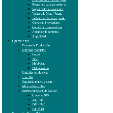
Nuestros socios estratégicos
Requisitos para proveedores
Ingreso a las instalaciones
Visitas a la Mina / Puerto
Trabajos en la mina / puerto
Contactos Proveedores
Comité de Transportistas
Apéndice de contratos
App PMAO
Operaciones
Proceso de Producción
Nuestros productos
Cobre
Zinc
Molibdeno
Plata y plomo
Unidades productivas
Tour 360
Seguridad minera y salud
Minería Sostenible
Sistema Integrado de Gestión
Qué es el SIG
ISO 14001
ISO 45001
ISO 9001