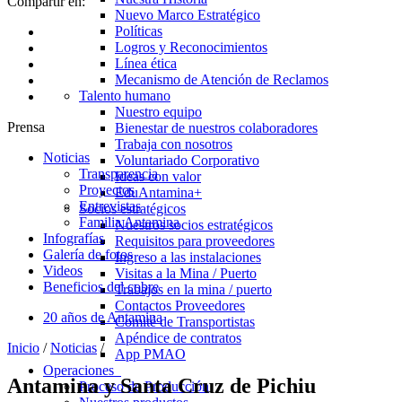
Compartir en:
Nuevo Marco Estratégico
Políticas
Logros y Reconocimientos
Línea ética
Mecanismo de Atención de Reclamos
Talento humano
Nuestro equipo
Prensa
Bienestar de nuestros colaboradores
Trabaja con nosotros
Noticias
Voluntariado Corporativo
Transparencia
Ideas con valor
Proyectos
EduAntamina+
Entrevistas
Socios estratégicos
Familia Antamina
Nuestros socios estratégicos
Infografías
Requisitos para proveedores
Galería de fotos
Ingreso a las instalaciones
Videos
Visitas a la Mina / Puerto
Beneficios del cobre
Trabajos en la mina / puerto
Contactos Proveedores
20 años de Antamina
Comité de Transportistas
Apéndice de contratos
Inicio
/
Noticias
/
App PMAO
Operaciones
Antamina y Santa Cruz de Pichiu
Proceso de Producción