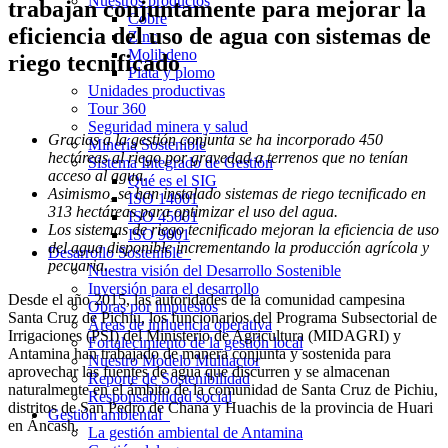
Nuestros productos
trabajan conjuntamente para mejorar la
Cobre
eficiencia del uso de agua con sistemas de
Zinc
Molibdeno
riego tecnificado
Plata y plomo
Unidades productivas
Tour 360
Seguridad minera y salud
Gracias a la gestión conjunta se ha incorporado 450
Minería Sostenible
hectáreas al riego por gravedad a terrenos que no tenían
Sistema Integrado de Gestión
acceso al agua.
Qué es el SIG
Asimismo, se han instalado sistemas de riego tecnificado en
ISO 14001
313 hectáreas para optimizar el uso del agua.
ISO 45001
Los sistemas de riego tecnificado mejoran la eficiencia de uso
ISO 9001
del agua disponible incrementando la producción agrícola y
Desarrollo Sostenible
pecuaria.
Nuestra visión del Desarrollo Sostenible
Inversión para el desarrollo
Desde el año 2015, las autoridades de la comunidad campesina
Obras por impuestos
Santa Cruz de Pichiu, los funcionarios del Programa Subsectorial de
Áreas de influencia operativa
Irrigaciones (PSI) del Ministerio de Agricultura (MIDAGRI) y
Fortalecimiento de la gestión local
Antamina han trabajado de manera conjunta y sostenida para
Nuestro Modelo Multiactor
aprovechar las fuentes de agua que discurren y se almacenan
Reporte de Sostenibilidad
naturalmente en el ámbito de la comunidad de Santa Cruz de Pichiu,
Responsabilidad social
distritos de San Pedro de Chaná y Huachis de la provincia de Huari
Gestión ambiental
en Áncash.
La gestión ambiental de Antamina