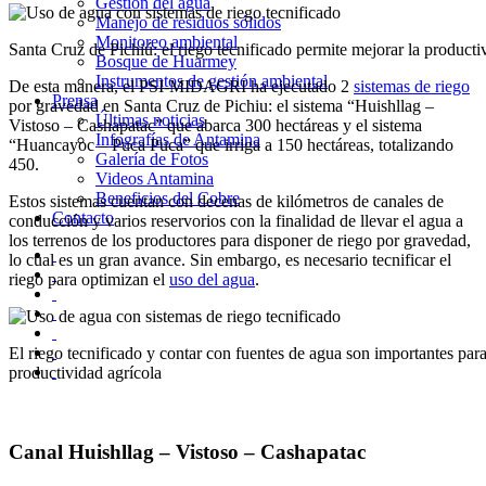
Gestión del agua
Manejo de residuos sólidos
Monitoreo ambiental
Santa Cruz de Pichiú: el riego tecnificado permite mejorar la producti
Bosque de Huarmey
Instrumentos de gestión ambiental
De esta manera, el PSI-MIDAGRI ha ejecutado 2
sistemas de riego
Prensa
por gravedad en Santa Cruz de Pichiu: el sistema “Huishllag –
Últimas noticias
Vistoso – Cashapatac” que abarca 300 hectáreas y el sistema
Infografías de Antamina
“Huancayoc – Puca Puca” que irriga a 150 hectáreas, totalizando
Galería de Fotos
450.
Videos Antamina
Beneficios del Cobre
Estos sistemas cuentan con decenas de kilómetros de canales de
Contacto
conducción y varios reservorios con la finalidad de llevar el agua a
los terrenos de los productores para disponer de riego por gravedad,
lo cual es un gran avance. Sin embargo, es necesario tecnificar el
riego para optimizan el
uso del agua
.
El riego tecnificado y contar con fuentes de agua son importantes para
productividad agrícola
Canal Huishllag – Vistoso – Cashapatac