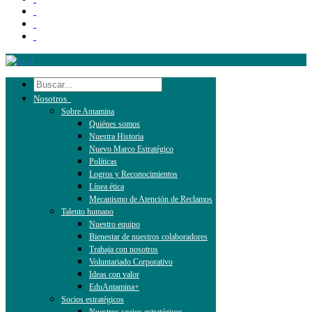
Nosotros
Sobre Antamina
Quiénes somos
Nuestra Historia
Nuevo Marco Estratégico
Políticas
Logros y Reconocimientos
Línea ética
Mecanismo de Atención de Reclamos
Talento humano
Nuestro equipo
Bienestar de nuestros colaboradores
Trabaja con nosotros
Voluntariado Corporativo
Ideas con valor
EduAntamina+
Socios estratégicos