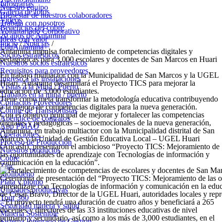
Infografías
Nuestro equipo
Galería de fotos
Bienestar de nuestros colaboradores
Videos
Trabaja con nosotros
Beneficios del cobre
Voluntariado Corporativo
20 años de Antamina
Ideas con valor
Inicio
/
Noticias
/
EduAntamina+
Antamina impulsa fortalecimiento de competencias digitales y
Socios estratégicos
pedagógicas para 3,000 escolares y docentes de San Marcos en Huari
Nuestros socios estratégicos
Requisitos para proveedores
En trabajo multiactor con la Municipalidad de San Marcos y la UGEL
Ingreso a las instalaciones
Huari, Antamina desarrollará el Proyecto TICS para mejorar la
Visitas a la Mina / Puerto
educación de 3,000 estudiantes.
Trabajos en la mina / puerto
Tiene como meta transformar la metodología educativa contribuyendo
Contactos Proveedores
a la mejora de competencias digitales para la nueva generación
.
Comité de Transportistas
Con el objetivo principal de mejorar y fortalecer las competencias
Apéndice de contratos
digitales y pedagógicas – socioemocionales de la nueva generación,
App PMAO
Antamina, en trabajo multiactor con la Municipalidad distrital de San
Operaciones
Marcos y la Unidad de Gestión Educativa Local – UGEL Huari
Proceso de Producción
(Áncash), presentaron el ambicioso
“Proyecto TICS: Mejoramiento de
Nuestros productos
las oportunidades de aprendizaje con Tecnologías de información y
Cobre
comunicación en la educación”.
Zinc
Molibdeno
Ceremonia de presentación del “Proyecto TICS: Mejoramiento de las o
Plata y plomo
aprendizaje con Tecnologías de información y comunicación en la educ
Unidades productivas
de César Bravo, Director de la UGEL Huari, autoridades locales y rep
Tour 360
“El proyecto tendrá una duración de cuatro años y beneficiará a 265
Seguridad minera y salud
docentes y directores de las 33 instituciones educativas de nivel
Minería Sostenible
primario y secundario, así como a los más de 3,000 estudiantes, en el
Sistema Integrado de Gestión