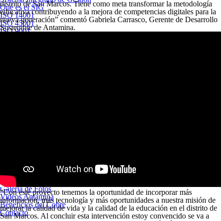
distrito de San Marcos. Tiene como meta transformar la metodología
Qué es el SIG
educativa contribuyendo a la mejora de competencias digitales para la
ISO 14001
nueva generación”
comentó Gabriela Carrasco, Gerente de Desarrollo
ISO 45001
Sostenible de Antamina.
ISO 9001
Desarrollo Sostenible
Nuestra visión del Desarrollo Sostenible
Inversión para el desarrollo
Obras por impuestos
Áreas de influencia operativa
Fortalecimiento de la gestión local
Nuestro Modelo Multiactor
Reporte de Sostenibilidad
Responsabilidad social
Gestión ambiental
La gestión ambiental de Antamina
Gestión del agua
Manejo de residuos sólidos
Monitoreo ambiental
Bosque de Huarmey
Instrumentos de gestión ambiental
Prensa
Últimas noticias
Infografías de Antamina
Galería de Fotos
“Con este proyecto tenemos la oportunidad de incorporar más
Videos Antamina
información, más tecnología y más oportunidades a nuestra misión de
Beneficios del Cobre
mejorar la calidad de vida y la calidad de la educación en el distrito de
Contacto
San Marcos. Al concluir esta intervención estoy convencido se va a