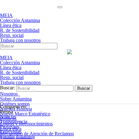
MEIA
Colección Antamina
Línea ética
R. de Sostenibilidad
Resp. social
Trabaja con nosotros
MEIA
Colección Antamina
Línea ética
R. de Sostenibilidad
Resp. social
Trabaja con nosotros
Buscar:
Nosotros
Sobre Antamina
Quiénes somos
Compartir en:
Nuestra Historia
Prensa
Nuevo Marco Estratégico
Noticias
Políticas
Transparencia
Logros y Reconocimientos
Proyectos
Línea ética
Entrevistas
Mecanismo de Atención de Reclamos
Familia Antamina
Talento humano