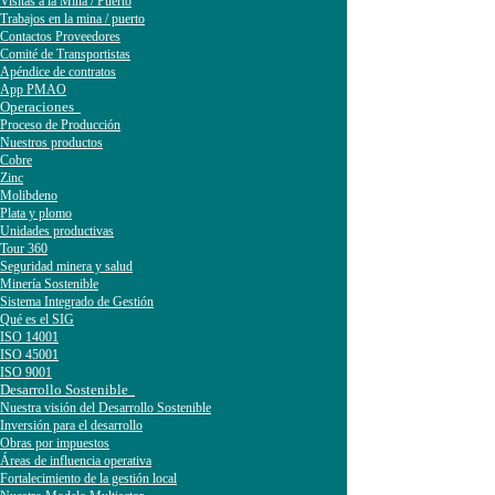
Visitas a la Mina / Puerto
Trabajos en la mina / puerto
Contactos Proveedores
Comité de Transportistas
Apéndice de contratos
App PMAO
Operaciones
Proceso de Producción
Nuestros productos
Cobre
Zinc
Molibdeno
Plata y plomo
Unidades productivas
Tour 360
Seguridad minera y salud
Minería Sostenible
Sistema Integrado de Gestión
Qué es el SIG
ISO 14001
ISO 45001
ISO 9001
Desarrollo Sostenible
Nuestra visión del Desarrollo Sostenible
Inversión para el desarrollo
Obras por impuestos
Áreas de influencia operativa
Fortalecimiento de la gestión local