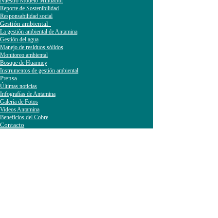
Nuestro Modelo Multiactor
Reporte de Sostenibilidad
Responsabilidad social
Gestión ambiental
La gestión ambiental de Antamina
Gestión del agua
Manejo de residuos sólidos
Monitoreo ambiental
Bosque de Huarmey
Instrumentos de gestión ambiental
Prensa
Últimas noticias
Infografías de Antamina
Galería de Fotos
Videos Antamina
Beneficios del Cobre
Contacto