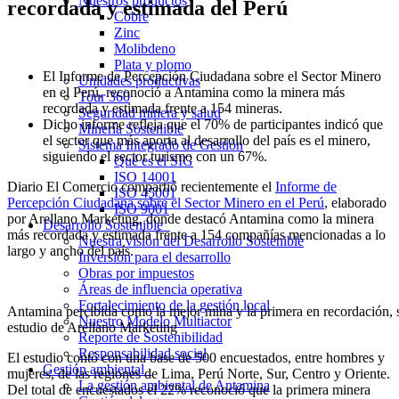
Nuestros productos
recordada y estimada del Perú
Cobre
Zinc
Molibdeno
Plata y plomo
El Informe de Percepción Ciudadana sobre el Sector Minero
Unidades productivas
en el Perú, reconoció a Antamina como la minera más
Tour 360
recordada y estimada frente a 154 mineras.
Seguridad minera y salud
Dicho informe refleja que el 70% de participantes indicó que
Minería Sostenible
el sector que más aporta al desarrollo del país es el minero,
Sistema Integrado de Gestión
siguiendo el sector turismo con un 67%.
Qué es el SIG
ISO 14001
Diario El Comercio compartió recientemente el
Informe de
ISO 45001
Percepción Ciudadana sobre el Sector Minero en el Perú
, elaborado
ISO 9001
por Arellano Marketing, donde destacó Antamina como la minera
Desarrollo Sostenible
más recordada y estimada frente a 154 compañías mencionadas a lo
Nuestra visión del Desarrollo Sostenible
largo y ancho del país.
Inversión para el desarrollo
Obras por impuestos
Áreas de influencia operativa
Fortalecimiento de la gestión local
Antamina percibida como la mejor mina y la primera en recordación,
Nuestro Modelo Multiactor
estudio de Arellano Marketing
Reporte de Sostenibilidad
Responsabilidad social
El estudio contó con una base de 500 encuestados, entre hombres y
Gestión ambiental
mujeres, de las regiones de Lima, Perú Norte, Sur, Centro y Oriente.
La gestión ambiental de Antamina
Del total de encuestados el 22% reconoció que la primera minera