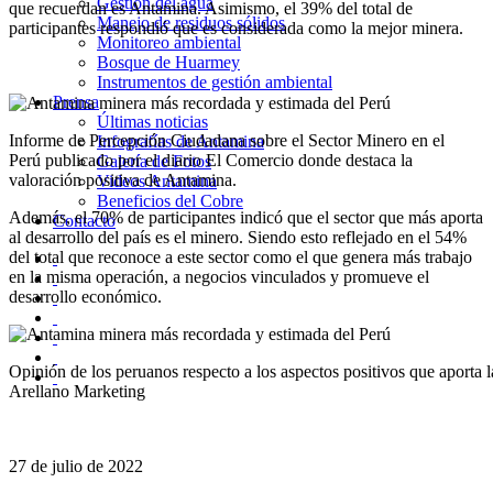
Gestión del agua
que recuerdan es Antamina. Asimismo, el 39% del total de
Manejo de residuos sólidos
participantes respondió que es considerada como la mejor minera.
Monitoreo ambiental
Bosque de Huarmey
Instrumentos de gestión ambiental
Prensa
Últimas noticias
Informe de Percepción Ciudadana sobre el Sector Minero en el
Infografías de Antamina
Perú publicado por el diario El Comercio donde destaca la
Galería de Fotos
valoración positiva de Antamina.
Videos Antamina
Beneficios del Cobre
Además, el 70% de participantes indicó que el sector que más aporta
Contacto
al desarrollo del país es el minero. Siendo esto reflejado en el 54%
del total que reconoce a este sector como el que genera más trabajo
en la misma operación, a negocios vinculados y promueve el
desarrollo económico.
Opinión de los peruanos respecto a los aspectos positivos que aporta l
Arellano Marketing
27 de julio de 2022