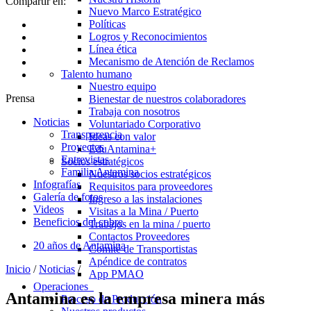
Compartir en:
Nuevo Marco Estratégico
Políticas
Logros y Reconocimientos
Línea ética
Mecanismo de Atención de Reclamos
Talento humano
Nuestro equipo
Prensa
Bienestar de nuestros colaboradores
Trabaja con nosotros
Noticias
Voluntariado Corporativo
Transparencia
Ideas con valor
Proyectos
EduAntamina+
Entrevistas
Socios estratégicos
Familia Antamina
Nuestros socios estratégicos
Infografías
Requisitos para proveedores
Galería de fotos
Ingreso a las instalaciones
Videos
Visitas a la Mina / Puerto
Beneficios del cobre
Trabajos en la mina / puerto
Contactos Proveedores
20 años de Antamina
Comité de Transportistas
Apéndice de contratos
Inicio
/
Noticias
/
App PMAO
Operaciones
Antamina es la empresa minera más
Proceso de Producción