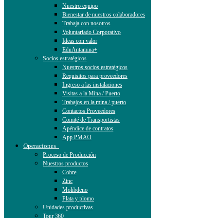
Nuestro equipo
Bienestar de nuestros colaboradores
Trabaja con nosotros
Voluntariado Corporativo
Ideas con valor
EduAntamina+
Socios estratégicos
Nuestros socios estratégicos
Requisitos para proveedores
Ingreso a las instalaciones
Visitas a la Mina / Puerto
Trabajos en la mina / puerto
Contactos Proveedores
Comité de Transportistas
Apéndice de contratos
App PMAO
Operaciones
Proceso de Producción
Nuestros productos
Cobre
Zinc
Molibdeno
Plata y plomo
Unidades productivas
Tour 360