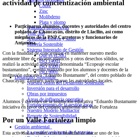
Nuestros productos
actividad de concientización ambiental
Cobre
Zinc
Molibdeno
Plata y plomo
Participaron alumnos, docentes y autoridades del centro
Unidades productivas
poblado de Chaucayán, distrito de Llacllín, así como
Tour 360
miembros de la PNP Carreteras y funcionarios de
Seguridad minera y salud
Antamina.
Minería Sostenible
Sistema Integrado de Gestión
Con la finalidad de concientizar en mantener nuestro medio
Qué es el SIG
ambiente libre de envases plásticos y otros desechos sólidos, se
ISO 14001
realizó la actividad ambiental denominada “Ecopeaje escolar
ISO 45001
bustamantino”, evento realizado por los alumnos y docentes de la
ISO 9001
institución educativa “Eduardo Bustamante”, del centro poblado de
Desarrollo Sostenible
Chaucayán; También participaron las autoridades locales.
Nuestra visión del Desarrollo Sostenible
Inversión para el desarrollo
Obras por impuestos
Áreas de influencia operativa
Alumnos y docentes de la institución educativa “Eduardo Bustamante”
Fortalecimiento de la gestión local
iniciativa en favor del cuidado ambiental del Valle Fortaleza
Nuestro Modelo Multiactor
Reporte de Sostenibilidad
Por un Valle Fortaleza limpio
Responsabilidad social
Gestión ambiental
La gestión ambiental de Antamina
Esta actividad se realizó con la finalidad de atacar uno de los