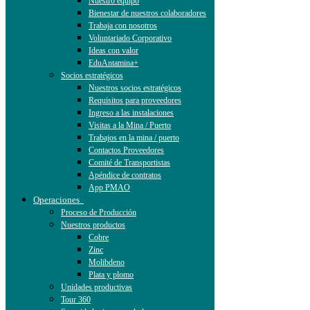
Nuestro equipo
Bienestar de nuestros colaboradores
Trabaja con nosotros
Voluntariado Corporativo
Ideas con valor
EduAntamina+
Socios estratégicos
Nuestros socios estratégicos
Requisitos para proveedores
Ingreso a las instalaciones
Visitas a la Mina / Puerto
Trabajos en la mina / puerto
Contactos Proveedores
Comité de Transportistas
Apéndice de contratos
App PMAO
Operaciones
Proceso de Producción
Nuestros productos
Cobre
Zinc
Molibdeno
Plata y plomo
Unidades productivas
Tour 360