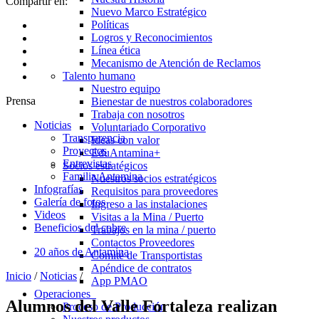
Compartir en:
Nuevo Marco Estratégico
Políticas
Logros y Reconocimientos
Línea ética
Mecanismo de Atención de Reclamos
Talento humano
Nuestro equipo
Prensa
Bienestar de nuestros colaboradores
Trabaja con nosotros
Noticias
Voluntariado Corporativo
Transparencia
Ideas con valor
Proyectos
EduAntamina+
Entrevistas
Socios estratégicos
Familia Antamina
Nuestros socios estratégicos
Infografías
Requisitos para proveedores
Galería de fotos
Ingreso a las instalaciones
Videos
Visitas a la Mina / Puerto
Beneficios del cobre
Trabajos en la mina / puerto
Contactos Proveedores
20 años de Antamina
Comité de Transportistas
Apéndice de contratos
Inicio
/
Noticias
/
App PMAO
Operaciones
Alumnos del Valle Fortaleza realizan
Proceso de Producción