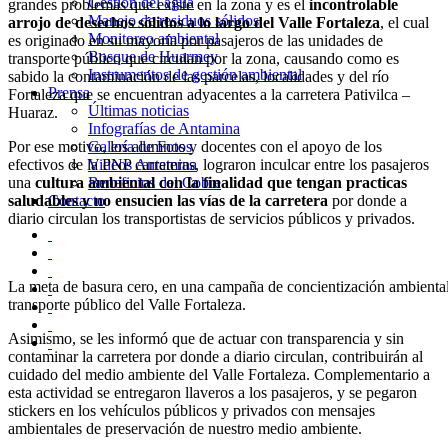
Gestión del agua
grandes problemas que existe en la zona y es el
incontrolable
Manejo de residuos sólidos
arrojo de desechos sólidos a lo largo del Valle Fortaleza
, el cual
Monitoreo ambiental
es originado en su mayoría por pasajeros de las unidades de
Bosque de Huarmey
transporte público que circulan por la zona, causando como es
Instrumentos de gestión ambiental
sabido la contaminación de las parcelas, localidades y del río
Prensa
Fortaleza que se encuentran adyacentes a la carretera Pativilca –
Últimas noticias
Huaraz.
Infografías de Antamina
Por ese motivo, los alumnos y docentes con el apoyo de los
Galería de Fotos
efectivos de la PNP carreteras, lograron inculcar entre los pasajeros
Videos Antamina
una
cultura ambiental con la finalidad que tengan practicas
Beneficios del Cobre
saludables y no ensucien las vías de la carretera
por donde a
Contacto
diario circulan los transportistas de servicios públicos y privados.
La meta de basura cero, en una campaña de concientización ambiental 
transporte público del Valle Fortaleza.
Asimismo, se les informó que de actuar con transparencia y sin
contaminar la carretera por donde a diario circulan, contribuirán al
cuidado del medio ambiente del Valle Fortaleza. Complementario a
esta actividad se entregaron llaveros a los pasajeros, y se pegaron
stickers en los vehículos públicos y privados con mensajes
ambientales de preservación de nuestro medio ambiente.