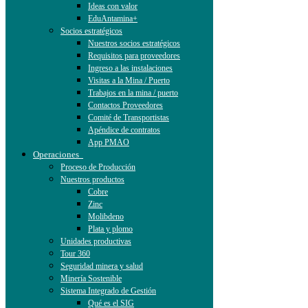
Ideas con valor
EduAntamina+
Socios estratégicos
Nuestros socios estratégicos
Requisitos para proveedores
Ingreso a las instalaciones
Visitas a la Mina / Puerto
Trabajos en la mina / puerto
Contactos Proveedores
Comité de Transportistas
Apéndice de contratos
App PMAO
Operaciones
Proceso de Producción
Nuestros productos
Cobre
Zinc
Molibdeno
Plata y plomo
Unidades productivas
Tour 360
Seguridad minera y salud
Minería Sostenible
Sistema Integrado de Gestión
Qué es el SIG