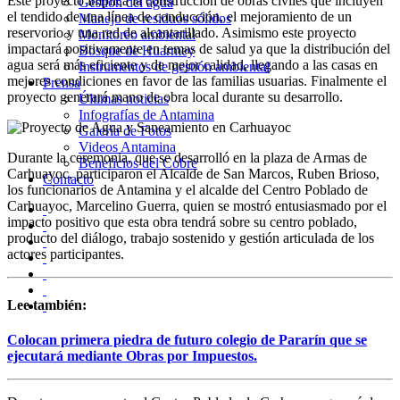
Este proyecto implica la construcción de obras civiles que incluyen
Gestión del agua
el tendido de una línea de conducción, el mejoramiento de un
Manejo de residuos sólidos
reservorio y una red de alcantarillado. Asimismo este proyecto
Monitoreo ambiental
impactará positivamente en temas de salud ya que la distribución del
Bosque de Huarmey
agua será más eficiente y de mejor calidad, llegando a las casas en
Instrumentos de gestión ambiental
mejores condiciones en favor de las familias usuarias. Finalmente el
Prensa
proyecto generará mano de obra local durante su desarrollo.
Últimas noticias
Infografías de Antamina
Galería de Fotos
Videos Antamina
Durante la ceremonia, que se desarrolló en la plaza de Armas de
Beneficios del Cobre
Carhuayoc, participaron el Alcalde de San Marcos, Ruben Brioso,
Contacto
los funcionarios de Antamina y el alcalde del Centro Poblado de
Carhuayoc, Marcelino Guerra, quien se mostró entusiasmado por el
impacto positivo que esta obra tendrá sobre su centro poblado,
producto del diálogo, trabajo sostenido y gestión articulada de los
actores participantes.
Lee también:
Colocan primera piedra de futuro colegio de Pararín que se
ejecutará mediante Obras por Impuestos.