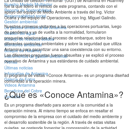
La Unidad de Gestión Territorial (UGT) de Antamina en Huarmey
Nuestro Modelo Multiactor
fue la que lideró el reinicio de este programa, contando con el
Reporte de Sostenibilidad
apoyo del equipo de Medio Ambiente a través del Ing. Víctor
Responsabilidad social
Ocaña y del equipo de Operaciones, con Ing. Miguel Galindo.
Gestión ambiental
Nuestros primeros visitantes a las operaciones portuarias, luego
La gestión ambiental de Antamina
de pandemia y ya de vuelta a la normalidad, formularon
Gestión del agua
preguntas relacionadas al proceso de embarque, sobre los
Manejo de residuos sólidos
diferentes controles ambientales y sobre la seguridad que utiliza
Monitoreo ambiental
Antamina para garantizar una sana coexistencia con su entorno.
Bosque de Huarmey
Las diferentes preguntas fueron absueltas y se explicó el proceso
Instrumentos de gestión ambiental
operativo de Antamina y sus estándares de cuidado ambiental.
Prensa
Últimas noticias
Infografías de Antamina
El programa de visitas «Conoce Antamina» es un programa diseñado
Galería de Fotos
comunidad a la operación minera.
Videos Antamina
Beneficios del Cobre
¿Qué es «Conoce Antamina»?
Contacto
Es un programa diseñado para acercar a la comunidad a la
operación minera. Al mismo tiempo se enfoca en resaltar el
compromiso de la empresa con el cuidado del medio ambiente y
el desarrollo sostenible de la región. A través de estas visitas
guiadas, se pretende fomentar la comprensión de la actividad