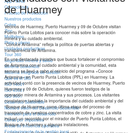
App PMAO
de Huarmey
Operaciones
Proceso de Producción
Nuestros productos
Cobre
Vecinos de Huarmey, Puerto Huarmey y 09 de Octubre visitan
Zinc
Puerto Punta Lobitos para conocer más sobre la operación
Molibdeno
minera y su cuidado ambiental.
Plata y plomo
“Conoce Antamina” refleja la política de puertas abiertas y
Unidades productivas
transparencia de Antamina.
Tour 360
En una destacada iniciativa que busca fortalecer el compromiso
Seguridad minera y salud
de Antamina con el cuidado ambiental y la comunidad, esta
Minería Sostenible
semana se llevó a cabo el reinicio del programa «Conoce
Sistema Integrado de Gestión
Antamina» en Puerto Punta Lobitos (PPL) en Huarmey. La
Qué es el SIG
actividad contó con la presencia de vecinos de Huarmey, Puerto
ISO 14001
Huarmey y 09 de Octubre, quienes fueron testigos de la
ISO 45001
operación minera de Antamina y sus procesos. Los visitantes
ISO 9001
constataron también la importancia del cuidado ambiental y del
Desarrollo Sostenible
“Bosque de Huarmey, como última etapa del proceso de
Nuestra visión del Desarrollo Sostenible
transporte de nuestros concentrados de cobre y zinc. La visita
Inversión para el desarrollo
incluyó un recorrido por el mirador de Puerto Punta Lobitos, el
Obras por impuestos
Bosque de Huarmey y algunas instalaciones.
Áreas de influencia operativa
Fortalecimiento de la gestión local