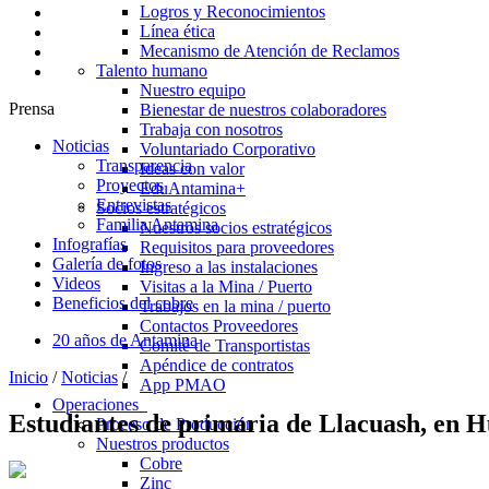
Logros y Reconocimientos
Línea ética
Mecanismo de Atención de Reclamos
Talento humano
Nuestro equipo
Prensa
Bienestar de nuestros colaboradores
Trabaja con nosotros
Noticias
Voluntariado Corporativo
Transparencia
Ideas con valor
Proyectos
EduAntamina+
Entrevistas
Socios estratégicos
Familia Antamina
Nuestros socios estratégicos
Infografías
Requisitos para proveedores
Galería de fotos
Ingreso a las instalaciones
Videos
Visitas a la Mina / Puerto
Beneficios del cobre
Trabajos en la mina / puerto
Contactos Proveedores
20 años de Antamina
Comité de Transportistas
Apéndice de contratos
Inicio
/
Noticias
/
App PMAO
Operaciones
Estudiantes de primaria de Llacuash, en H
Proceso de Producción
Nuestros productos
Cobre
Zinc