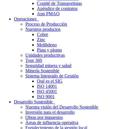
Comité de Transportistas
Apéndice de contratos
App PMAO
Operaciones
Proceso de Producción
Nuestros productos
Cobre
Zinc
Molibdeno
Plata y plomo
Unidades productivas
Tour 360
Seguridad minera y salud
Minería Sostenible
Sistema Integrado de Gestión
Qué es el SIG
ISO 14001
ISO 45001
ISO 9001
Desarrollo Sostenible
Nuestra visión del Desarrollo Sostenible
Inversión para el desarrollo
Obras por impuestos
Áreas de influencia operativa
Fortalecimiento de la gestión local