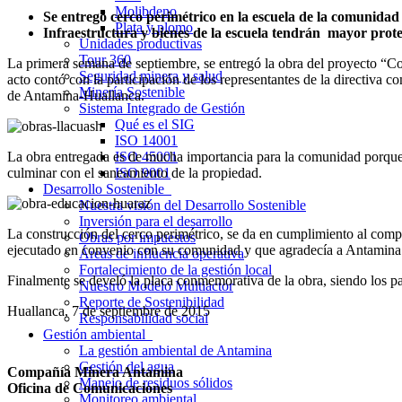
Molibdeno
Se entregó cerco perimétrico en la escuela de la comunid
Plata y plomo
Infraestructura y bienes de la escuela tendrán mayor prote
Unidades productivas
Tour 360
La primera semana de septiembre, se entregó la obra del proyecto “C
Seguridad minera y salud
acto contó con la participación de los representantes de la directiva 
Minería Sostenible
de Antamina-Huallanca.
Sistema Integrado de Gestión
Qué es el SIG
ISO 14001
La obra entregada es de mucha importancia para la comunidad porque pe
ISO 45001
culminar con el saneamiento de la propiedad.
ISO 9001
Desarrollo Sostenible
Nuestra visión del Desarrollo Sostenible
Inversión para el desarrollo
La construcción del cerco perimétrico, se da en cumplimiento al co
Obras por impuestos
ejecutado en convenio con su comunidad y que agradecía a Antamina p
Áreas de influencia operativa
Fortalecimiento de la gestión local
Finalmente se develó la placa conmemorativa de la obra, siendo los pa
Nuestro Modelo Multiactor
Reporte de Sostenibilidad
Huallanca, 7 de septiembre de 2015
Responsabilidad social
Gestión ambiental
La gestión ambiental de Antamina
Gestión del agua
Compañía Minera Antamina
Manejo de residuos sólidos
Oficina de Comunicaciones
Monitoreo ambiental