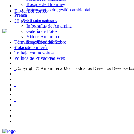
Bosque de Huarmey
Instrumentos de gestión ambiental
Enviar por correo
Prensa
Últimas noticias
20 años de Antamina
Infografías de Antamina
Galería de Fotos
Videos Antamina
Términos y Condiciones
Beneficios del Cobre
Enlaces de interés
Contacto
Trabaja con nosotros
Política de Privacidad Web
Copyright © Antamina 2026 - Todos los Derechos Reservados