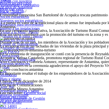
Trabaja con nosotros
Beneficios del cobre
Voluntariado Corporativo
20 años de Antamina
Ideas con valor
Inicio
/
Noticias
/
EduAntamina+
Comunidad campesina San Bartolomé de Acopalca rescata patrimonio ar
Socios estratégicos
Nuestros socios estratégicos
La puesta en valor de la tradicional plaza de armas fue impulsada po
Requisitos para proveedores
Antamina
.
Ingreso a las instalaciones
En una ceremonia significativa, la Asociación de Turismo Rural Comun
Visitas a la Mina / Puerto
Esta iniciativa contribuye con la promoción del turismo en la zona 
Trabajos en la mina / puerto
Contactos Proveedores
Durante más de un mes, los miembros de la Asociación y los pobladores p
Comité de Transportistas
La recuperación de las fachadas de las viviendas de la plaza principal y
Apéndice de contratos
App PMAO
En la ceremonia de inauguración se contó con la presencia de Reynald
Operaciones
Acopalca, Yulissa Castañeda, promotora regional de Turismo Rural C
Proceso de Producción
Vive Conchucos y Gabriela Antunez, representante de Antamina, quiene
Nuestros productos
Los pobladores en la ceremonia agradecieron el apoyo del Proyecto Vi
Cobre
Zinc
Es importante resaltar el trabajo de los emprendedores de la Asociación
Molibdeno
Plata y plomo
Chavín, 09 de diciembre de 2014
Unidades productivas
Oficina de Comunicaciones
Tour 360
Compañía Minera Antamina
Seguridad minera y salud
Lea más sobre:
Gestión social
Minería Sostenible
Enviar por correo
Sistema Integrado de Gestión
20 años de Antamina
Qué es el SIG
ISO 14001