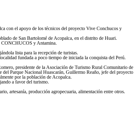
lca con el apoyo de los técnicos del proyecto Vive Conchucos y
lado de San Bartolomé de Acopalca, en el distrito de Huari.
to VIVE CONCHUCOS y Antamina.
ndola lista para la recepción de turistas.
a localidad fundada a poco tiempo de iniciada la conquista del Perú.
 Romero, presidente de la Asociación de Turismo Rural Comunitario de
 del Parque Nacional Huascarán, Guillermo Reaño, jefe del proyecto
almente por la población de Acopalca.
ando a favor del turismo.
rio, artesanía, producción agropecuaria, alimentación entre otros.