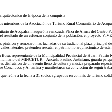
quitectónico de la época de la conquista
r los miembros de la Asociación de Turismo Rural Comunitario de Acopa
itario de Acopalca inauguró la remozada Plaza de Armas del Centro Pob
y es el resultado de un esfuerzo conjunto de la población, el proyec
intaron y remozaron las fachadas de su tradicional plaza principal dejá
 calles laterales, pretenden rescatar el patrimonio arquitectónico de est
a Bosa, representante de la Municipalidad Provincial de Huari, Fausto
omunitario del MINCETUR – Ancash, Paulino Justiniano, guarda parque
s disfrutaron de un evento lleno de cultura y música preparado especi
ve Conchucos y Antamina y manifestaron su convicción de seguir trabaj
 que reúne a la fecha a 31 socios agrupados en comités de turismo solida