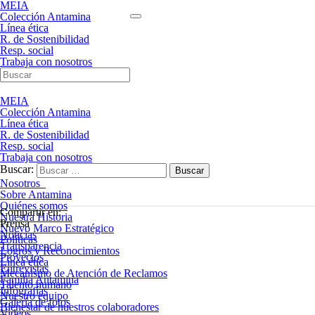
MEIA
Colección Antamina
Línea ética
R. de Sostenibilidad
Resp. social
Trabaja con nosotros
MEIA
Colección Antamina
Línea ética
R. de Sostenibilidad
Resp. social
Trabaja con nosotros
Buscar:
Nosotros
Sobre Antamina
Quiénes somos
Compartir en:
Nuestra Historia
Prensa
Nuevo Marco Estratégico
Noticias
Políticas
Transparencia
Logros y Reconocimientos
Proyectos
Línea ética
Entrevistas
Mecanismo de Atención de Reclamos
Familia Antamina
Talento humano
Infografías
Nuestro equipo
Galería de fotos
Bienestar de nuestros colaboradores
Videos