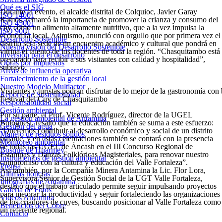
Qué es el SIG
Durante el evento, el alcalde distrital de Colquioc, Javier Garay
ISO 14001
Ramos, remarcó la
importancia de promover la crianza y consumo del
ISO 45001
cuy como un alimento altamente nutritivo
, que a la vez impulsa la
ISO 9001
economía local. Asimismo, anunció con orgullo que por primera vez el
Desarrollo Sostenible
distrito será sede de un encuentro académico y cultural que pondrá en
Nuestra visión del Desarrollo Sostenible
vitrina el talento de los docentes de toda la región. “Chasquitambo está
Inversión para el desarrollo
preparado para recibir a sus visitantes con calidad y hospitalidad”,
Obras por impuestos
subrayó.
Áreas de influencia operativa
Fortalecimiento de la gestión local
Nuestro Modelo Multiactor
Visitantes y turistas podrán disfrutar de lo mejor de la gastronomía con
Reporte de Sostenibilidad
Festival del Cuy de Chasquitambo
Responsabilidad social
Gestión ambiental
Por su parte, el Prof. Vicente Rodríguez, director de la UGEL
La gestión ambiental de Antamina
Bolognesi, resaltó que la educación también se suma a este esfuerzo:
Gestión del agua
“Queremos contribuir al desarrollo económico y social de un distrito
Manejo de residuos sólidos
pujante, y en estas celebraciones también se contará con la presencia
Monitoreo ambiental
de todas las UGEL de Áncash en el III Concurso Regional de
Bosque de Huarmey
Estampas y Danzas Folklóricas Magisteriales, para renovar nuestro
Instrumentos de gestión ambiental
compromiso con la cultura y educación del Valle Fortaleza”.
Prensa
Así también, por la Compañía Minera Antamina la Lic. Flor Lora,
Últimas noticias
Supervisora Senior de Gestión Social de la UGT Valle Fortaleza,
Infografías de Antamina
destacó que el trabajo articulado permite seguir impulsando proyectos
Galería de Fotos
para mejorar la productividad y seguir fortaleciendo las organizaciones
Videos Antamina
de los criadores de cuyes, buscando posicionar al Valle Fortaleza como
Beneficios del Cobre
un referente regional.
Contacto