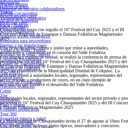
Infografías
Nuestro equipo
Galería de fotos
Bienestar de nuestros colaboradores
Videos
Trabaja con nosotros
Beneficios del cobre
Voluntariado Corporativo
20 años de Antamina
Ideas con valor
Inicio
/
Noticias
/
EduAntamina+
Chasquitambo lanza con orgullo el 10° Festival del Cuy 2025 y el III
Socios estratégicos
Concurso Regional de Estampas y Danzas Folklóricas Magisteriales
Nuestros socios estratégicos
2025
Requisitos para proveedores
Ingreso a las instalaciones
Una fiesta de sabor, cultura y unión que reúne a autoridades,
Visitas a la Mina / Puerto
productores y comunidad en el corazón del Valle Fortaleza
Trabajos en la mina / puerto
Con alegría y espíritu de unidad, se realizó la conferencia de prensa de
Contactos Proveedores
presentación oficial del 10°
Festival del Cuy Chasquitambo
2025 y del
Comité de Transportistas
III Concurso Regional de Estampas y Danzas Folklóricas Magisteriales
Apéndice de contratos
2025, en el auditorio de la Municipalidad Distrital de Colquioc. La
App PMAO
actividad reunió a autoridades locales, regionales, representantes del
Operaciones
sector privado y productores de cuyes, en un claro ejemplo de
Proceso de Producción
articulación que fortalece el desarrollo del Valle Fortaleza.
Nuestros productos
Cobre
Zinc
Autoridades locales, regionales, representantes del sector privado y pr
Molibdeno
presentan el 10° Festival del Cuy Chasquitambo 2025 y del III Concu
Plata y plomo
y Danzas Folklóricas Magisteriales 2025
Unidades productivas
Tour 360
Seguridad minera y salud
La Municipalidad de Chasquitambo invita el 27 de agosto al 10mo Fest
Minería Sostenible
Cuy donde podrá disfrutar platos típicos, innovadores y concursos.
Sistema Integrado de Gestión