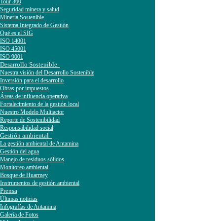
Tour 360
Seguridad minera y salud
Minería Sostenible
Sistema Integrado de Gestión
Qué es el SIG
ISO 14001
ISO 45001
ISO 9001
Desarrollo Sostenible
Nuestra visión del Desarrollo Sostenible
Inversión para el desarrollo
Obras por impuestos
Áreas de influencia operativa
Fortalecimiento de la gestión local
Nuestro Modelo Multiactor
Reporte de Sostenibilidad
Responsabilidad social
Gestión ambiental
La gestión ambiental de Antamina
Gestión del agua
Manejo de residuos sólidos
Monitoreo ambiental
Bosque de Huarmey
Instrumentos de gestión ambiental
Prensa
Últimas noticias
Infografías de Antamina
Galería de Fotos