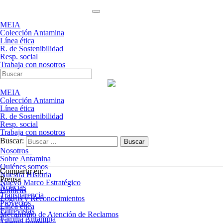
MEIA
Colección Antamina
Línea ética
R. de Sostenibilidad
Resp. social
Trabaja con nosotros
MEIA
Colección Antamina
Línea ética
R. de Sostenibilidad
Resp. social
Trabaja con nosotros
Buscar:
Nosotros
Sobre Antamina
Quiénes somos
Compartir en:
Nuestra Historia
Prensa
Nuevo Marco Estratégico
Noticias
Políticas
Transparencia
Logros y Reconocimientos
Proyectos
Línea ética
Entrevistas
Mecanismo de Atención de Reclamos
Familia Antamina
Talento humano