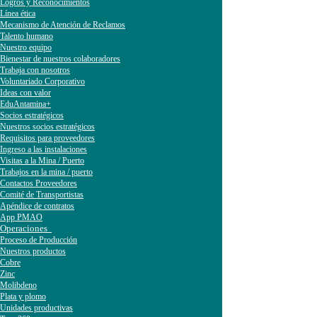
Logros y Reconocimientos
Línea ética
Mecanismo de Atención de Reclamos
Talento humano
Nuestro equipo
Bienestar de nuestros colaboradores
Trabaja con nosotros
Voluntariado Corporativo
Ideas con valor
EduAntamina+
Socios estratégicos
Nuestros socios estratégicos
Requisitos para proveedores
Ingreso a las instalaciones
Visitas a la Mina / Puerto
Trabajos en la mina / puerto
Contactos Proveedores
Comité de Transportistas
Apéndice de contratos
App PMAO
Operaciones
Proceso de Producción
Nuestros productos
Cobre
Zinc
Molibdeno
Plata y plomo
Unidades productivas