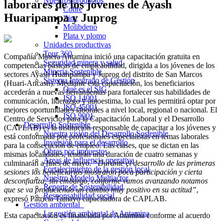
Nuestros productos
laborares de los jóvenes de Ayash
Cobre
Huaripampa y Juprog
Zinc
Molibdeno
Plata y plomo
Unidades productivas
Tour 360
Compañía Minera Antamina inició una capacitación gratuita en
Seguridad minera y salud
competencias básicas de empleabilidad, dirigida a los jóvenes de los
Minería Sostenible
sectores Ayash Huaripampa y Juprog del distrito de San Marcos
Sistema Integrado de Gestión
(Huari-Ancash). Mediante esta capacitación, los beneficiarios
Qué es el SIG
accederán a nuevas herramientas para fortalecer sus habilidades de
ISO 14001
comunicación, liderazgo y autoestima, lo cual les permitirá optar por
ISO 45001
mejores oportunidades laborales a nivel local, regional o nacional. El
ISO 9001
Centro de Servicios para la Capacitación Laboral y el Desarrollo
Desarrollo Sostenible
(CAPLAB) es la institución responsable de capacitar a los jóvenes y
Nuestra visión del Desarrollo Sostenible
está conformada por profesionales especialistas en temas laborales
Inversión para el desarrollo
para la consecución de empleo. Las clases, que se dictan en las
Obras por impuestos
mismas localidades, tendrán una duración de cuatro semanas y
Áreas de influencia operativa
culminarán a fines de mayo.
“Durante el desarrollo de las primeras
Fortalecimiento de la gestión local
sesiones los beneficiarios mostraron poca participación y cierta
Nuestro Modelo Multiactor
desconfianza; sin embargo, conforme vamos avanzando notamos
Reporte de Sostenibilidad
que se va produciendo un cambio muy positivo en su actitud”
,
Responsabilidad social
expresó Patricia Tamayo capacitadora de CAPLAB.
Gestión ambiental
La gestión ambiental de Antamina
Esta capacitación es financiada por Antamina conforme al acuerdo