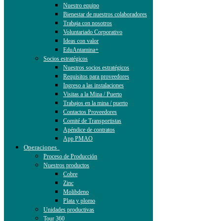
Nuestro equipo
Bienestar de nuestros colaboradores
Trabaja con nosotros
Voluntariado Corporativo
Ideas con valor
EduAntamina+
Socios estratégicos
Nuestros socios estratégicos
Requisitos para proveedores
Ingreso a las instalaciones
Visitas a la Mina / Puerto
Trabajos en la mina / puerto
Contactos Proveedores
Comité de Transportistas
Apéndice de contratos
App PMAO
Operaciones
Proceso de Producción
Nuestros productos
Cobre
Zinc
Molibdeno
Plata y plomo
Unidades productivas
Tour 360