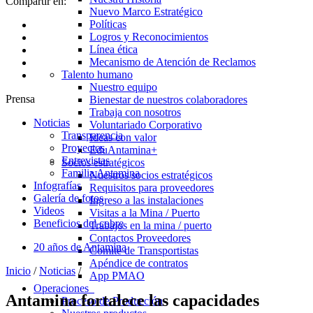
Compartir en:
Nuevo Marco Estratégico
Políticas
Logros y Reconocimientos
Línea ética
Mecanismo de Atención de Reclamos
Talento humano
Nuestro equipo
Prensa
Bienestar de nuestros colaboradores
Trabaja con nosotros
Noticias
Voluntariado Corporativo
Transparencia
Ideas con valor
Proyectos
EduAntamina+
Entrevistas
Socios estratégicos
Familia Antamina
Nuestros socios estratégicos
Infografías
Requisitos para proveedores
Galería de fotos
Ingreso a las instalaciones
Videos
Visitas a la Mina / Puerto
Beneficios del cobre
Trabajos en la mina / puerto
Contactos Proveedores
20 años de Antamina
Comité de Transportistas
Apéndice de contratos
Inicio
/
Noticias
/
App PMAO
Operaciones
Antamina fortalece las capacidades
Proceso de Producción