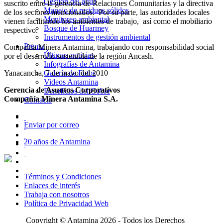
Gestión del agua
suscrito entre la gerencia de Relaciones Comunitarias y la directiva
Manejo de residuos sólidos
de los sectores mencionados. Por su parte, las autoridades locales
Monitoreo ambiental
vienen facilitando los ambientes de trabajo, así como el mobiliario
Bosque de Huarmey
respectivo.
Instrumentos de gestión ambiental
Prensa
Compañía Minera Antamina, trabajando con responsabilidad social
Últimas noticias
por el desarrollo sostenible de la región Ancash.
Infografías de Antamina
Yanacancha, 7 de mayo del 2010
Galería de Fotos
Videos Antamina
Gerencia de Asuntos Corporativos
Beneficios del Cobre
Compañía Minera Antamina S.A.
Contacto
Enviar por correo
20 años de Antamina
Términos y Condiciones
Enlaces de interés
Trabaja con nosotros
Política de Privacidad Web
Copyright © Antamina 2026 - Todos los Derechos