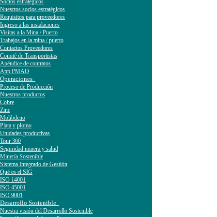
Socios estratégicos
Nuestros socios estratégicos
Requisitos para proveedores
Ingreso a las instalaciones
Visitas a la Mina / Puerto
Trabajos en la mina / puerto
Contactos Proveedores
Comité de Transportistas
Apéndice de contratos
App PMAO
Operaciones
Proceso de Producción
Nuestros productos
Cobre
Zinc
Molibdeno
Plata y plomo
Unidades productivas
Tour 360
Seguridad minera y salud
Minería Sostenible
Sistema Integrado de Gestión
Qué es el SIG
ISO 14001
ISO 45001
ISO 9001
Desarrollo Sostenible
Nuestra visión del Desarrollo Sostenible