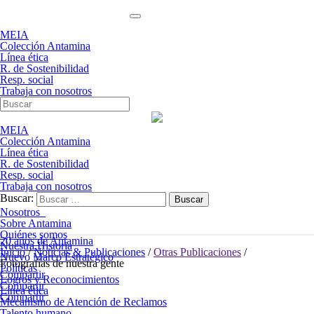
MEIA
Colección Antamina
Línea ética
R. de Sostenibilidad
Resp. social
Trabaja con nosotros
MEIA
Colección Antamina
Línea ética
R. de Sostenibilidad
Resp. social
Trabaja con nosotros
Buscar:
Nosotros
Sobre Antamina
Quiénes somos
20 años de Antamina
Nuestra Historia
Inicio
/
Noticias & Publicaciones
/
Otras Publicaciones
/
Nuevo Marco Estratégico
Fotografías de nuestra gente
Políticas
Compartir
Logros y Reconocimientos
Compartir
Línea ética
Compartir
Mecanismo de Atención de Reclamos
Talento humano