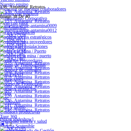
Nuestro equipo
136_Antamina_Retratos
Bienestar de nuestros colaboradores
Trabaja con nosotros
Image 38 De 40
Voluntariado Corporativo
Ideas con valor
EduAntamina+
Socios estratégicos
Nuestros socios estratégicos
Requisitos para proveedores
Ingreso a las instalaciones
Visitas a la Mina / Puerto
Trabajos en la mina / puerto
Contactos Proveedores
Comité de Transportistas
Apéndice de contratos
App PMAO
Operaciones
Proceso de Producción
Nuestros productos
Cobre
Zinc
Molibdeno
Plata y plomo
Unidades productivas
Tour 360
[Show slideshow]
Seguridad minera y salud
◄
1
2
Minería Sostenible
Sistema Integrado de Gestión