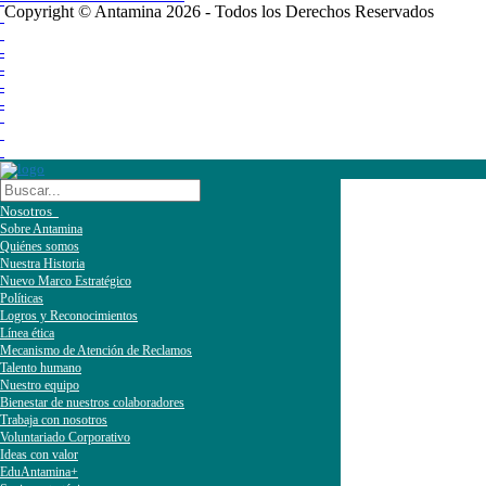
Copyright © Antamina 2026 - Todos los Derechos Reservados
Nosotros
Sobre Antamina
Quiénes somos
Nuestra Historia
Nuevo Marco Estratégico
Políticas
Logros y Reconocimientos
Línea ética
Mecanismo de Atención de Reclamos
Talento humano
Nuestro equipo
Bienestar de nuestros colaboradores
Trabaja con nosotros
Voluntariado Corporativo
Ideas con valor
EduAntamina+