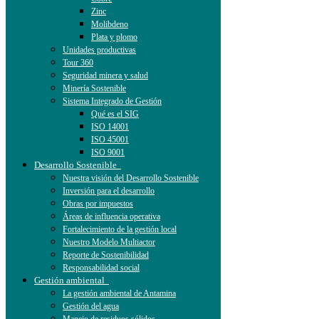
Zinc
Molibdeno
Plata y plomo
Unidades productivas
Tour 360
Seguridad minera y salud
Minería Sostenible
Sistema Integrado de Gestión
Qué es el SIG
ISO 14001
ISO 45001
ISO 9001
Desarrollo Sostenible
Nuestra visión del Desarrollo Sostenible
Inversión para el desarrollo
Obras por impuestos
Áreas de influencia operativa
Fortalecimiento de la gestión local
Nuestro Modelo Multiactor
Reporte de Sostenibilidad
Responsabilidad social
Gestión ambiental
La gestión ambiental de Antamina
Gestión del agua
Manejo de residuos sólidos