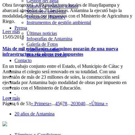
Gestión del agua
Obra favorecerá a 89 productores locales de Huayllapampa y
Manejo de residuos sólidos
abarcará alrededor de 70 hectáreas. Antamina la ejecutó bajo la
Monitoreo ambiental
modalidad de obras por impuestos con el Ministerio de Agricultura y
Bosque de Huarmey
Riego.
Instrumentos de gestión ambiental
Prensa
Leer más
Últimas noticias
15/05/2018
Infografías de Antamina
Galería de Fotos
Más de mil estudiantes cataquinos gozarán de una nueva
Videos Antamina
infraestructura vía obras por impuestos
Beneficios del Cobre
Contacto
En un trabajo conjunto entre el Estado, el Municipio de Cátac y
Antamina el colegio será renovado en su totalidad. Con una
inversión de más de 23 millones de soles, la construcción será
ejecutada por Antamina bajo modalidad de obras por impuesto en
convenio con el Ministerio de Educación.
Leer más
Página 6 de 53
« Primera
«
...
4
5
6
7
8
...
20
30
40
...
»
Última »
20 años de Antamina
Términos y Condiciones