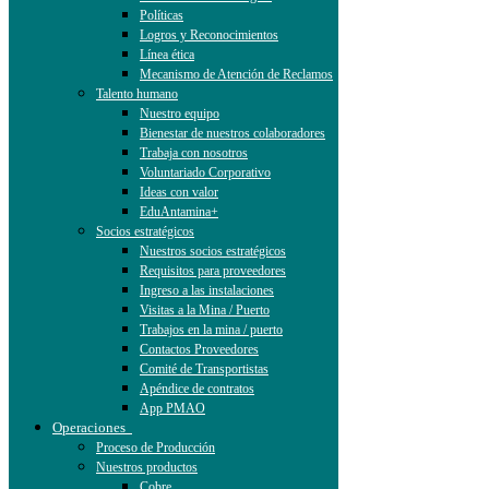
Políticas
Logros y Reconocimientos
Línea ética
Mecanismo de Atención de Reclamos
Talento humano
Nuestro equipo
Bienestar de nuestros colaboradores
Trabaja con nosotros
Voluntariado Corporativo
Ideas con valor
EduAntamina+
Socios estratégicos
Nuestros socios estratégicos
Requisitos para proveedores
Ingreso a las instalaciones
Visitas a la Mina / Puerto
Trabajos en la mina / puerto
Contactos Proveedores
Comité de Transportistas
Apéndice de contratos
App PMAO
Operaciones
Proceso de Producción
Nuestros productos
Cobre