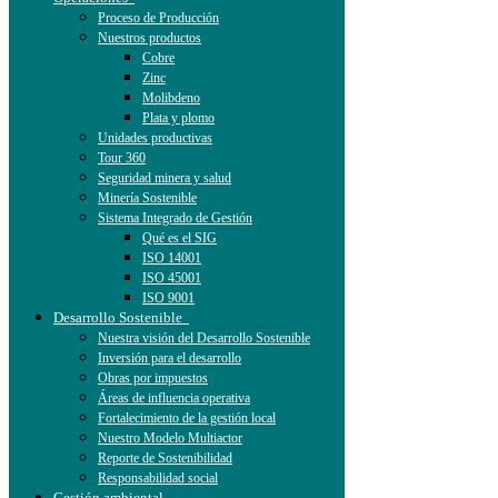
Proceso de Producción
Nuestros productos
Cobre
Zinc
Molibdeno
Plata y plomo
Unidades productivas
Tour 360
Seguridad minera y salud
Minería Sostenible
Sistema Integrado de Gestión
Qué es el SIG
ISO 14001
ISO 45001
ISO 9001
Desarrollo Sostenible
Nuestra visión del Desarrollo Sostenible
Inversión para el desarrollo
Obras por impuestos
Áreas de influencia operativa
Fortalecimiento de la gestión local
Nuestro Modelo Multiactor
Reporte de Sostenibilidad
Responsabilidad social
Gestión ambiental