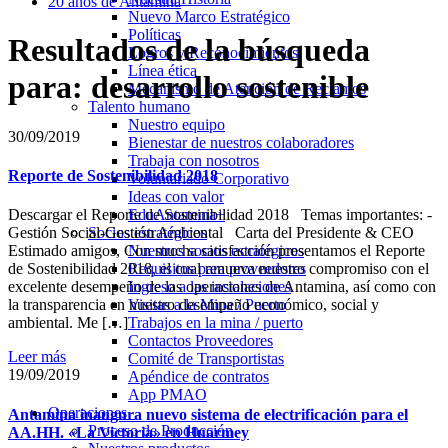
20 años de Antamina
Nuevo Marco Estratégico
Políticas
Resultados de la búsqueda
Logros y Reconocimientos
Línea ética
para: desarrollo sostenible
Mecanismo de Atención de Reclamos
Talento humano
Nuestro equipo
30/09/2019
Bienestar de nuestros colaboradores
Trabaja con nosotros
Reporte de Sostenibilidad 2018
Voluntariado Corporativo
Ideas con valor
EduAntamina+
Descargar el Reporte de Sostenibilidad 2018 Temas importantes: -
Socios estratégicos
Gestión Social-Gestión Ambiental Carta del Presidente & CEO
Nuestros socios estratégicos
Estimado amigos, Con mucha satisfacción presentamos el Reporte
Requisitos para proveedores
de Sostenibilidad 2018, el cual renueva nuestro compromiso con el
Ingreso a las instalaciones
excelente desempeño de las operaciones de Antamina, así como con
Visitas a la Mina / Puerto
la transparencia en nuestro desempeño económico, social y
Trabajos en la mina / puerto
ambiental. Me […]
Contactos Proveedores
Leer más
Comité de Transportistas
19/09/2019
Apéndice de contratos
App PMAO
Operaciones
Antamina inaugura nuevo sistema de electrificación para el
Proceso de Producción
AA.HH. «La Victoria» en Huarmey