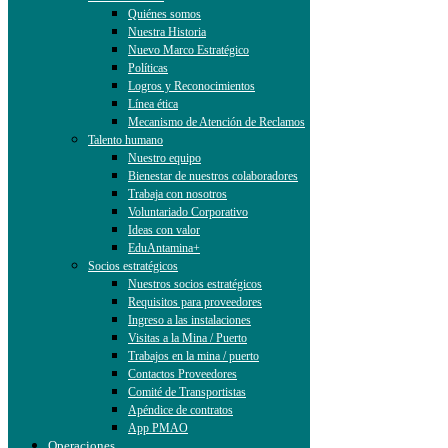
Quiénes somos
Nuestra Historia
Nuevo Marco Estratégico
Políticas
Logros y Reconocimientos
Línea ética
Mecanismo de Atención de Reclamos
Talento humano
Nuestro equipo
Bienestar de nuestros colaboradores
Trabaja con nosotros
Voluntariado Corporativo
Ideas con valor
EduAntamina+
Socios estratégicos
Nuestros socios estratégicos
Requisitos para proveedores
Ingreso a las instalaciones
Visitas a la Mina / Puerto
Trabajos en la mina / puerto
Contactos Proveedores
Comité de Transportistas
Apéndice de contratos
App PMAO
Operaciones