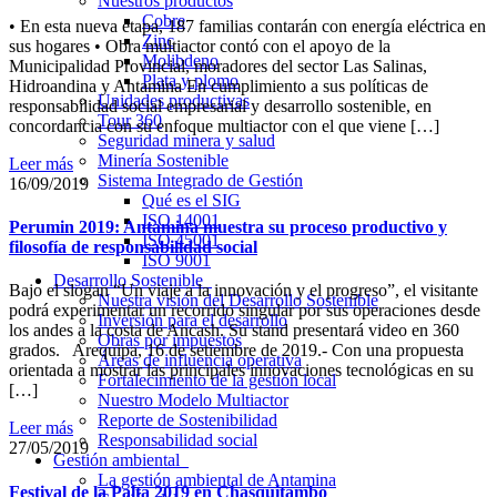
Nuestros productos
Cobre
• En esta nueva etapa, 187 familias contarán con energía eléctrica en
Zinc
sus hogares • Obra multiactor contó con el apoyo de la
Molibdeno
Municipalidad Provincial, moradores del sector Las Salinas,
Plata y plomo
Hidroandina y Antamina En cumplimiento a sus políticas de
Unidades productivas
responsabilidad social empresarial y desarrollo sostenible, en
Tour 360
concordancia con su enfoque multiactor con el que viene […]
Seguridad minera y salud
Minería Sostenible
Leer más
Sistema Integrado de Gestión
16/09/2019
Qué es el SIG
ISO 14001
Perumin 2019: Antamina muestra su proceso productivo y
ISO 45001
filosofía de responsabilidad social
ISO 9001
Desarrollo Sostenible
Bajo el slogan “Un viaje a la innovación y el progreso”, el visitante
Nuestra visión del Desarrollo Sostenible
podrá experimentar un recorrido singular por sus operaciones desde
Inversión para el desarrollo
los andes a la costa de Ancash. Su stand presentará video en 360
Obras por impuestos
grados. Arequipa, 16 de setiembre de 2019.- Con una propuesta
Áreas de influencia operativa
orientada a mostrar las principales innovaciones tecnológicas en su
Fortalecimiento de la gestión local
[…]
Nuestro Modelo Multiactor
Reporte de Sostenibilidad
Leer más
Responsabilidad social
27/05/2019
Gestión ambiental
La gestión ambiental de Antamina
Festival de la Palta 2019 en Chasquitambo