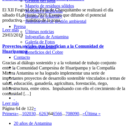
Gestión del agua
Manejo de residuos sólidos
El XII Festival de la Palta de Chasquitambo se realizará el día
Monitoreo ambiental
sábado 01 de junio 2019. Evento que difunde el potencial
Bosque de Huarmey
productivo – turístico de la zona.
Instrumentos de gestión ambiental
Prensa
Leer más
Últimas noticias
29/03/2019
Infografías de Antamina
Galería de Fotos
Proyectos sociales que benefician a la Comunidad de
Videos Antamina
Huaripampa
Beneficios del Cobre
Contacto
Gracias al diálogo sostenido y a la voluntad de trabajo conjunto
entre la Comunidad Campesina de Huaripampa y la Compañía
Minera Antamina se ha logrado implementar una serie de
importantes proyectos de desarrollo sostenible vinculados a temas de
salud, educación, ganadería, agricultura, forestación, riego,
infraestructura, entre otros. Impulsando con ello el crecimiento de la
comunidad […]
Leer más
Página 64 de 122
«
Primera
«
...
10
20
30
...
62
63
64
65
66
...
70
80
90
...
»
Última »
20 años de Antamina