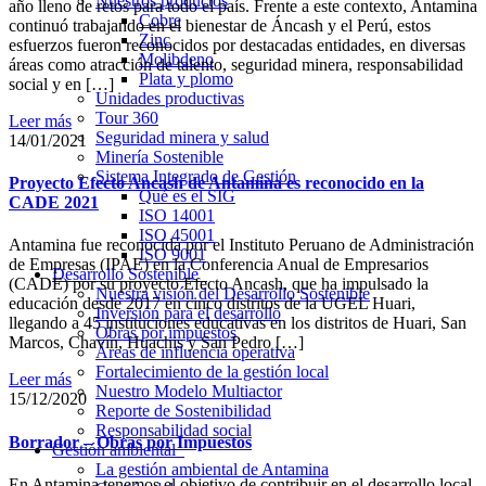
Nuestros productos
año lleno de retos para todo el país. Frente a este contexto, Antamina
Cobre
continuó trabajando en el bienestar de Áncash y el Perú, estos
Zinc
esfuerzos fueron reconocidos por destacadas entidades, en diversas
Molibdeno
áreas como atracción de talento, seguridad minera, responsabilidad
Plata y plomo
social y en […]
Unidades productivas
Tour 360
Leer más
Seguridad minera y salud
14/01/2021
Minería Sostenible
Sistema Integrado de Gestión
Proyecto Efecto Ancash de Antamina es reconocido en la
Qué es el SIG
CADE 2021
ISO 14001
ISO 45001
Antamina fue reconocida por el Instituto Peruano de Administración
ISO 9001
de Empresas (IPAE) en la Conferencia Anual de Empresarios
Desarrollo Sostenible
(CADE) por su proyecto Efecto Ancash, que ha impulsado la
Nuestra visión del Desarrollo Sostenible
educación desde 2017 en cinco distritos de la UGEL Huari,
Inversión para el desarrollo
llegando a 45 instituciones educativas en los distritos de Huari, San
Obras por impuestos
Marcos, Chavín, Huachis y San Pedro […]
Áreas de influencia operativa
Fortalecimiento de la gestión local
Leer más
Nuestro Modelo Multiactor
15/12/2020
Reporte de Sostenibilidad
Responsabilidad social
Borrador – Obras por Impuestos
Gestión ambiental
La gestión ambiental de Antamina
En Antamina tenemos el objetivo de contribuir en el desarrollo local