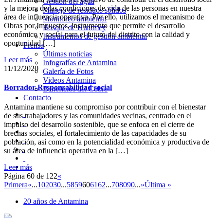
Gestión del agua
y la mejora de las condiciones de vida de las personas en nuestra
Manejo de residuos sólidos
área de influencia operativa. Por ello, utilizamos el mecanismo de
Monitoreo ambiental
Obras por Impuestos, instrumento que permite el desarrollo
Bosque de Huarmey
económico y social para el futuro del distrito con la calidad y
Instrumentos de gestión ambiental
oportunidad […]
Prensa
Últimas noticias
Leer más
Infografías de Antamina
11/12/2020
Galería de Fotos
Videos Antamina
Borrador-Responsabilidad social
Beneficios del Cobre
Contacto
Antamina mantiene su compromiso por contribuir con el bienestar
de sus trabajadores y las comunidades vecinas, centrado en el
impulso del desarrollo sostenible, que se enfoca en el cierre de
brechas sociales, el fortalecimiento de las capacidades de su
población, así como en la potencialidad económica y productiva de
su área de influencia operativa en la […]
Leer más
Página 60 de 122
«
Primera
«
...
10
20
30
...
58
59
60
61
62
...
70
80
90
...
»
Última »
20 años de Antamina