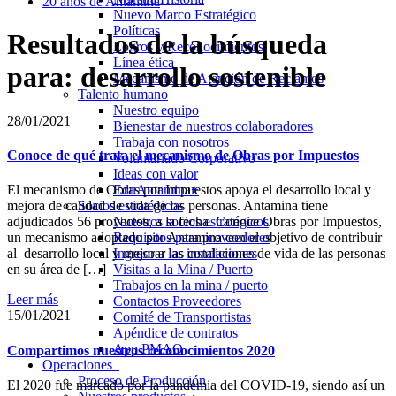
20 años de Antamina
Nuevo Marco Estratégico
Políticas
Resultados de la búsqueda
Logros y Reconocimientos
Línea ética
para: desarrollo sostenible
Mecanismo de Atención de Reclamos
Talento humano
Nuestro equipo
28/01/2021
Bienestar de nuestros colaboradores
Trabaja con nosotros
Conoce de qué trata el mecanismo de Obras por Impuestos
Voluntariado Corporativo
Ideas con valor
EduAntamina+
El mecanismo de Obras por Impuestos apoya el desarrollo local y
Socios estratégicos
mejora de calidad de vida de las personas. Antamina tiene
Nuestros socios estratégicos
adjudicados 56 proyectos, a la fecha. Conoce Obras por Impuestos,
Requisitos para proveedores
un mecanismo adoptado por Antamina con el objetivo de contribuir
Ingreso a las instalaciones
al desarrollo local y mejorar las condiciones de vida de las personas
Visitas a la Mina / Puerto
en su área de […]
Trabajos en la mina / puerto
Leer más
Contactos Proveedores
15/01/2021
Comité de Transportistas
Apéndice de contratos
App PMAO
Compartimos nuestros reconocimientos 2020
Operaciones
Proceso de Producción
El 2020 fue marcado por la pandemia del COVID-19, siendo así un