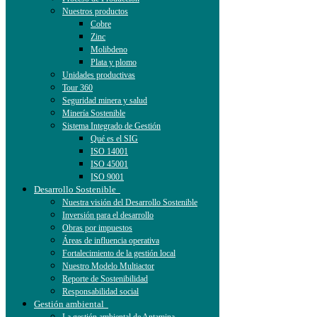
Nuestros productos
Cobre
Zinc
Molibdeno
Plata y plomo
Unidades productivas
Tour 360
Seguridad minera y salud
Minería Sostenible
Sistema Integrado de Gestión
Qué es el SIG
ISO 14001
ISO 45001
ISO 9001
Desarrollo Sostenible
Nuestra visión del Desarrollo Sostenible
Inversión para el desarrollo
Obras por impuestos
Áreas de influencia operativa
Fortalecimiento de la gestión local
Nuestro Modelo Multiactor
Reporte de Sostenibilidad
Responsabilidad social
Gestión ambiental
La gestión ambiental de Antamina