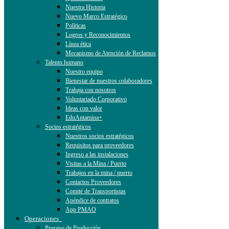
Nuestra Historia
Nuevo Marco Estratégico
Políticas
Logros y Reconocimientos
Línea ética
Mecanismo de Atención de Reclamos
Talento humano
Nuestro equipo
Bienestar de nuestros colaboradores
Trabaja con nosotros
Voluntariado Corporativo
Ideas con valor
EduAntamina+
Socios estratégicos
Nuestros socios estratégicos
Requisitos para proveedores
Ingreso a las instalaciones
Visitas a la Mina / Puerto
Trabajos en la mina / puerto
Contactos Proveedores
Comité de Transportistas
Apéndice de contratos
App PMAO
Operaciones
Proceso de Producción