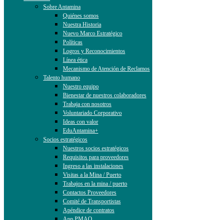
Sobre Antamina
Quiénes somos
Nuestra Historia
Nuevo Marco Estratégico
Políticas
Logros y Reconocimientos
Línea ética
Mecanismo de Atención de Reclamos
Talento humano
Nuestro equipo
Bienestar de nuestros colaboradores
Trabaja con nosotros
Voluntariado Corporativo
Ideas con valor
EduAntamina+
Socios estratégicos
Nuestros socios estratégicos
Requisitos para proveedores
Ingreso a las instalaciones
Visitas a la Mina / Puerto
Trabajos en la mina / puerto
Contactos Proveedores
Comité de Transportistas
Apéndice de contratos
App PMAO