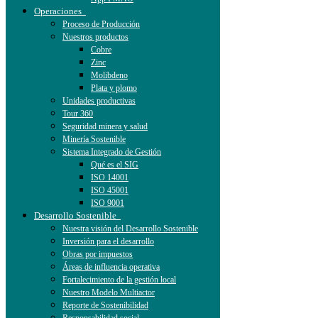
Operaciones
Proceso de Producción
Nuestros productos
Cobre
Zinc
Molibdeno
Plata y plomo
Unidades productivas
Tour 360
Seguridad minera y salud
Minería Sostenible
Sistema Integrado de Gestión
Qué es el SIG
ISO 14001
ISO 45001
ISO 9001
Desarrollo Sostenible
Nuestra visión del Desarrollo Sostenible
Inversión para el desarrollo
Obras por impuestos
Áreas de influencia operativa
Fortalecimiento de la gestión local
Nuestro Modelo Multiactor
Reporte de Sostenibilidad
Responsabilidad social