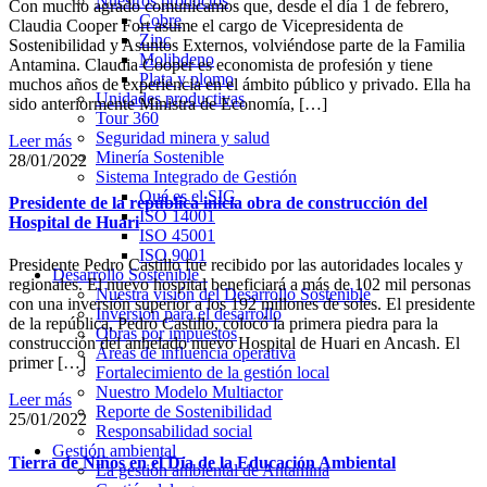
Nuestros productos
Con mucho agrado comunicamos que, desde el día 1 de febrero,
Cobre
Claudia Cooper Fort asume el cargo de Vicepresidenta de
Zinc
Sostenibilidad y Asuntos Externos, volviéndose parte de la Familia
Molibdeno
Antamina. Claudia Cooper es economista de profesión y tiene
Plata y plomo
muchos años de experiencia en el ámbito público y privado. Ella ha
Unidades productivas
sido anteriormente Ministra de Economía, […]
Tour 360
Seguridad minera y salud
Leer más
Minería Sostenible
28/01/2022
Sistema Integrado de Gestión
Qué es el SIG
Presidente de la república inicia obra de construcción del
ISO 14001
Hospital de Huari
ISO 45001
ISO 9001
Presidente Pedro Castillo fue recibido por las autoridades locales y
Desarrollo Sostenible
regionales. El nuevo hospital beneficiará a más de 102 mil personas
Nuestra visión del Desarrollo Sostenible
con una inversión superior a los 192 millones de soles. El presidente
Inversión para el desarrollo
de la república, Pedro Castillo, colocó la primera piedra para la
Obras por impuestos
construcción del anhelado nuevo Hospital de Huari en Ancash. El
Áreas de influencia operativa
primer […]
Fortalecimiento de la gestión local
Nuestro Modelo Multiactor
Leer más
Reporte de Sostenibilidad
25/01/2022
Responsabilidad social
Gestión ambiental
Tierra de Niños en el Día de la Educación Ambiental
La gestión ambiental de Antamina