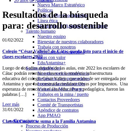
20 años de Antamina
Nuevo Marco Estratégico
Políticas
Resultados de la búsqueda
Logros y Reconocimientos
Línea ética
para: desarrollo sostenible
Mecanismo de Atención de Reclamos
Talento humano
Nuestro equipo
01/02/2022
Bienestar de nuestros colaboradores
Trabaja con nosotros
Colegio “César Vallejo” de Cátac queda listo para el inicio de
Voluntariado Corporativo
clases escolares 2022
Ideas con valor
EduAntamina+
Socios estratégicos
Luego de dos años alejados de las aulas, este 2022 los escolares de
Nuestros socios estratégicos
Cátac podrán retornar a clases en la moderna infraestructura
Requisitos para proveedores
educativa del colegio César Vallejo, que acaba de ser entregada por
Ingreso a las instalaciones
Antamina y que fue construida mediante Obras por Impuestos. Una
Visitas a la Mina / Puerto
esperanza de renacer en el área educativa y pedagógica, fueron las
Trabajos en la mina / puerto
palabras […]
Contactos Proveedores
Leer más
Comité de Transportistas
31/01/2022
Apéndice de contratos
App PMAO
Operaciones
Claudia Cooper se suma a la Familia Antamina
Proceso de Producción