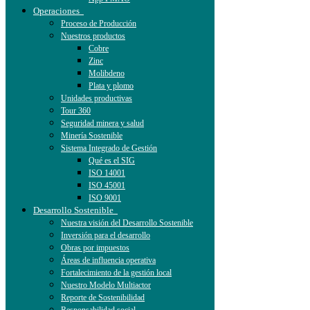
Operaciones
Proceso de Producción
Nuestros productos
Cobre
Zinc
Molibdeno
Plata y plomo
Unidades productivas
Tour 360
Seguridad minera y salud
Minería Sostenible
Sistema Integrado de Gestión
Qué es el SIG
ISO 14001
ISO 45001
ISO 9001
Desarrollo Sostenible
Nuestra visión del Desarrollo Sostenible
Inversión para el desarrollo
Obras por impuestos
Áreas de influencia operativa
Fortalecimiento de la gestión local
Nuestro Modelo Multiactor
Reporte de Sostenibilidad
Responsabilidad social