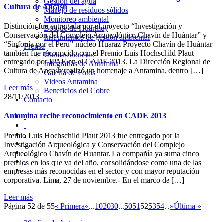
Gestión del agua
Cultura de Ancash
Manejo de residuos sólidos
Monitoreo ambiental
Distinción fue entregada por el proyecto “Investigación y
Bosque de Huarmey
Conservación del Complejo Arqueológico Chavín de Huántar” y
Instrumentos de gestión ambiental
“Sinfonía por el Perú” núcleo Huaraz Proyecto Chavín de Huántar
Prensa
también fue reconocido con el Premio Luis Hochschild Plaut
Últimas noticias
entregado por IPAE en el CADE 2013. La Dirección Regional de
Infografías de Antamina
Cultura de Ancash realizó un homenaje a Antamina, dentro […]
Galería de Fotos
Videos Antamina
Leer más
Beneficios del Cobre
28/11/2013
Contacto
Antamina recibe reconocimiento en CADE 2013
Premio Luis Hochschild Plaut 2013 fue entregado por la
Investigación Arqueológica y Conservación del Complejo
Arqueológico Chavín de Huantar. La compañía ya suma cinco
premios en los que va del año, consolidándose como una de las
empresas más reconocidas en el sector y con mayor reputación
corporativa. Lima, 27 de noviembre.- En el marco de […]
Leer más
Página 52 de 55
« Primera
«
...
10
20
30
...
50
51
52
53
54
...
»
Última »