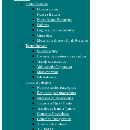
Sobre Antamina
Quiénes somos
Nuestra Historia
Nuevo Marco Estratégico
Políticas
Logros y Reconocimientos
Línea ética
Mecanismo de Atención de Reclamos
Talento humano
Nuestro equipo
Bienestar de nuestros colaboradores
Trabaja con nosotros
Voluntariado Corporativo
Ideas con valor
EduAntamina+
Socios estratégicos
Nuestros socios estratégicos
Requisitos para proveedores
Ingreso a las instalaciones
Visitas a la Mina / Puerto
Trabajos en la mina / puerto
Contactos Proveedores
Comité de Transportistas
Apéndice de contratos
App PMAO