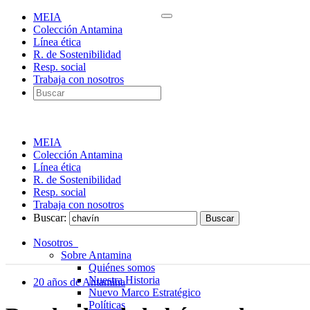
MEIA
Colección Antamina
Línea ética
R. de Sostenibilidad
Resp. social
Trabaja con nosotros
MEIA
Colección Antamina
Línea ética
R. de Sostenibilidad
Resp. social
Trabaja con nosotros
Buscar:
Nosotros
Sobre Antamina
Quiénes somos
Nuestra Historia
20 años de Antamina
Nuevo Marco Estratégico
Políticas