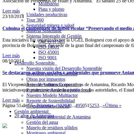
Asociación de Periodistas de Huari y Antamina. El sábado 25 de Oct
Molibdeno
Plata y plomo
Leer más
Unidades productivas
23/10/2014
Tour 360
Seguridad minera y salud
Culmina el campeonato de fútbol escolar “Preservando el medio 
Minería Sostenible
Sistema Integrado de Gestión
Esta iniciativa fue organizada por la UGEL Bolognesi con el apoyo de
Qué es el SIG
provincia de Bolognesi, fue sede de la gran final del campeonato d
ISO 14001
ISO 45001
Leer más
ISO 9001
08/10/2014
Desarrollo Sostenible
Nuestra visión del Desarrollo Sostenible
Se destacaron activos sociales y ambientales que promueve Anta
Inversión para el desarrollo
Obras por impuestos
El Vicepresidente de Asuntos Corporativos de Antamina, Ricardo More
Áreas de influencia operativa
iniciativas que promueve Antamina junto con las autoridades, el Estad
Fortalecimiento de la gestión local
Nuestro Modelo Multiactor
Leer más
Reporte de Sostenibilidad
Página 51 de 55
« Primera
«
...
10
20
30
...
49
50
51
52
53
...
»
Última »
Responsabilidad social
Gestión ambiental
20 años de Antamina
La gestión ambiental de Antamina
Gestión del agua
Manejo de residuos sólidos
Monitoreo ambiental