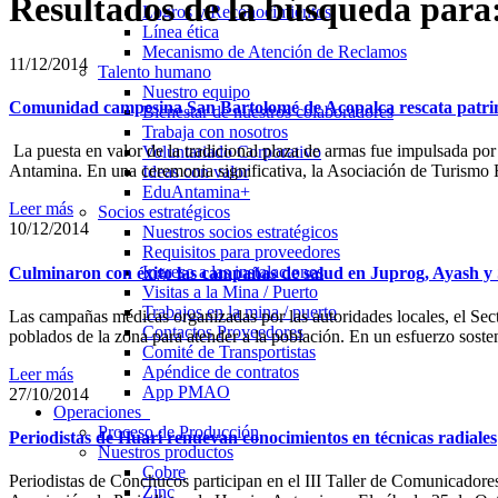
Resultados de la búsqueda para
Logros y Reconocimientos
Línea ética
Mecanismo de Atención de Reclamos
11/12/2014
Talento humano
Nuestro equipo
Comunidad campesina San Bartolomé de Acopalca rescata patrimo
Bienestar de nuestros colaboradores
Trabaja con nosotros
La puesta en valor de la tradicional plaza de armas fue impulsada p
Voluntariado Corporativo
Antamina. En una ceremonia significativa, la Asociación de Turismo
Ideas con valor
EduAntamina+
Leer más
Socios estratégicos
10/12/2014
Nuestros socios estratégicos
Requisitos para proveedores
Ingreso a las instalaciones
Culminaron con éxito las campañas de salud en Juprog, Ayash 
Visitas a la Mina / Puerto
Trabajos en la mina / puerto
Las campañas médicas organizadas por las autoridades locales, el Sect
Contactos Proveedores
poblados de la zona para atender a la población. En un esfuerzo soste
Comité de Transportistas
Apéndice de contratos
Leer más
App PMAO
27/10/2014
Operaciones
Proceso de Producción
Periodistas de Huari renuevan conocimientos en técnicas radiales
Nuestros productos
Cobre
Periodistas de Conchucos participan en el III Taller de Comunicadores 
Zinc