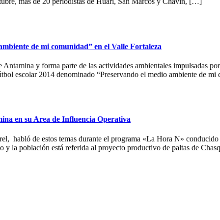
ubre, más de 20 periodistas de Huari, San Marcos y Chavín, […]
ambiente de mi comunidad” en el Valle Fortaleza
 Antamina y forma parte de las actividades ambientales impulsadas por
e fútbol escolar 2014 denominado “Preservando el medio ambiente de mi
mina en su Area de Influencia Operativa
l, habló de estos temas durante el programa «La Hora N» conducido po
o y la población está referida al proyecto productivo de paltas de Chas