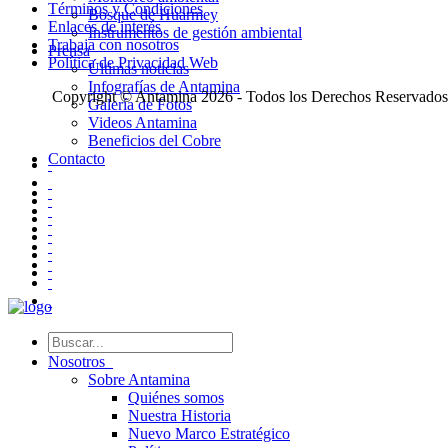
Términos y Condiciones
Bosque de Huarmey
Enlaces de interés
Instrumentos de gestión ambiental
Trabaja con nosotros
Prensa
Política de Privacidad Web
Últimas noticias
Infografías de Antamina
Copyright © Antamina 2026 - Todos los Derechos Reservados
Galería de Fotos
Videos Antamina
Beneficios del Cobre
Contacto
Nosotros
Sobre Antamina
Quiénes somos
Nuestra Historia
Nuevo Marco Estratégico