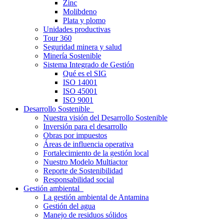
Zinc
Molibdeno
Plata y plomo
Unidades productivas
Tour 360
Seguridad minera y salud
Minería Sostenible
Sistema Integrado de Gestión
Qué es el SIG
ISO 14001
ISO 45001
ISO 9001
Desarrollo Sostenible
Nuestra visión del Desarrollo Sostenible
Inversión para el desarrollo
Obras por impuestos
Áreas de influencia operativa
Fortalecimiento de la gestión local
Nuestro Modelo Multiactor
Reporte de Sostenibilidad
Responsabilidad social
Gestión ambiental
La gestión ambiental de Antamina
Gestión del agua
Manejo de residuos sólidos