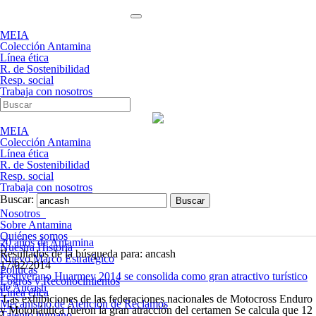
MEIA
Colección Antamina
Línea ética
R. de Sostenibilidad
Resp. social
Trabaja con nosotros
MEIA
Colección Antamina
Línea ética
R. de Sostenibilidad
Resp. social
Trabaja con nosotros
Buscar:
Nosotros
Sobre Antamina
Quiénes somos
20 años de Antamina
Nuestra Historia
Resultados de la búsqueda para: ancash
Nuevo Marco Estratégico
17/02/2014
Políticas
Festiverano Huarmey 2014 se consolida como gran atractivo turístico
Logros y Reconocimientos
de Ancash
Línea ética
Las exhibiciones de las federaciones nacionales de Motocross Enduro
Mecanismo de Atención de Reclamos
y Motonáutica fueron la gran atracción del certamen Se calcula que 12
Talento humano