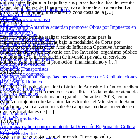
mil visitantes llegaron a Tuquillo y sus playas los dos días del evento
Nuestro equipo
Capacidad hotelera de Huarmey estuvo al tope de su capacidad La
Bienestar de nuestros colaboradores
provincia de Huarmey, ubicada en la zona costa de la […]
Trabaja con nosotros
Leer más
Voluntariado Corporativo
08/01/2014
Ideas con valor
ProInversión y Antamina acuerdan promover Obras por Impuestos en
EduAntamina+
la región Ancash
Socios estratégicos
Este convenio permite realizar acciones conjuntas para la
Nuestros socios estratégicos
implementación de iniciativas bajo la modalidad de Obras por
Requisitos para proveedores
Impuestos con énfasis en su Área de Influencia Operativa Antamina
Ingreso a las instalaciones
firmó el día de hoy un convenio con Pro Inversión, organismo público
Visitas a la Mina / Puerto
que promueve la incorporación de inversión privada en servicios
Trabajos en la mina / puerto
públicos, para impulsar la promoción, financiamiento y […]
Contactos Proveedores
Leer más
Comité de Transportistas
26/12/2013
Apéndice de contratos
Con éxito culminan campañas médicas con cerca de 23 mil atenciones
App PMAO
en Ancash y Huánuco
Operaciones
Más de 11 mil pobladores de 9 distritos de Áncash y Huánuco reciben
Proceso de Producción
diversas atenciones con médicos especialistas. Cada poblador atendido
Nuestros productos
recibió medicamentos de manera gratuita. Durante el 2013, en un
Cobre
esfuerzo conjunto entre las autoridades locales, el Ministerio de Salud
Zinc
y Antamina, se realizaron más de 30 campañas médicas integrales en
Molibdeno
diversas localidades de […]
Plata y plomo
Leer más
Unidades productivas
17/12/2013
Tour 360
Antamina recibe reconocimiento de la Dirección Regional de Cultura
Seguridad minera y salud
de Ancash
Minería Sostenible
Distinción fue entregada por el proyecto “Investigación y
Sistema Integrado de Gestión