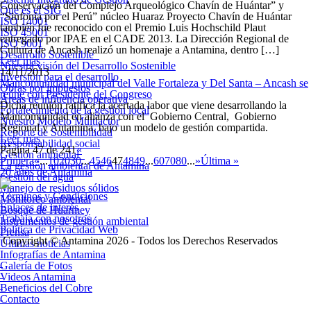
Conservación del Complejo Arqueológico Chavín de Huántar” y
Qué es el SIG
“Sinfonía por el Perú” núcleo Huaraz Proyecto Chavín de Huántar
ISO 14001
también fue reconocido con el Premio Luis Hochschild Plaut
ISO 45001
entregado por IPAE en el CADE 2013. La Dirección Regional de
ISO 9001
Cultura de Ancash realizó un homenaje a Antamina, dentro […]
Desarrollo Sostenible
Leer más
Nuestra visión del Desarrollo Sostenible
14/11/2013
Inversión para el desarrollo
Mancomunidad municipal del Valle Fortaleza y Del Santa – Ancash se
Obras por impuestos
reúne con Presidente del Congreso
Áreas de influencia operativa
Dicha reunión ratifica la acertada labor que viene desarrollando la
Fortalecimiento de la gestión local
Mancomunidad en alianza con el Gobierno Central, Gobierno
Nuestro Modelo Multiactor
Regional y Antamina, bajo un modelo de gestión compartida.
Reporte de Sostenibilidad
Leer más
Responsabilidad social
Página 47 de 241
«
Gestión ambiental
Primera
«
...
10
20
30
...
45
46
47
48
49
...
60
70
80
...
»
Última »
La gestión ambiental de Antamina
20 años de Antamina
Gestión del agua
Manejo de residuos sólidos
Términos y Condiciones
Monitoreo ambiental
Enlaces de interés
Bosque de Huarmey
Trabaja con nosotros
Instrumentos de gestión ambiental
Política de Privacidad Web
Prensa
Copyright © Antamina 2026 - Todos los Derechos Reservados
Últimas noticias
Infografías de Antamina
Galería de Fotos
Videos Antamina
Beneficios del Cobre
Contacto