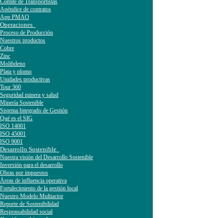
Comité de Transportistas
Apéndice de contratos
App PMAO
Operaciones
Proceso de Producción
Nuestros productos
Cobre
Zinc
Molibdeno
Plata y plomo
Unidades productivas
Tour 360
Seguridad minera y salud
Minería Sostenible
Sistema Integrado de Gestión
Qué es el SIG
ISO 14001
ISO 45001
ISO 9001
Desarrollo Sostenible
Nuestra visión del Desarrollo Sostenible
Inversión para el desarrollo
Obras por impuestos
Áreas de influencia operativa
Fortalecimiento de la gestión local
Nuestro Modelo Multiactor
Reporte de Sostenibilidad
Responsabilidad social