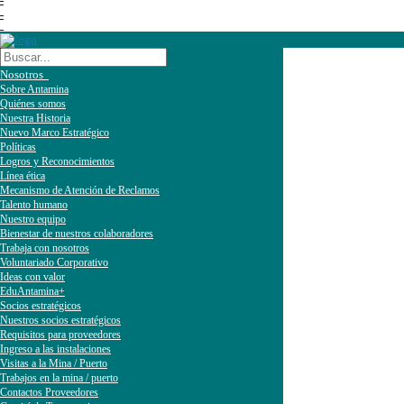
Nosotros
Sobre Antamina
Quiénes somos
Nuestra Historia
Nuevo Marco Estratégico
Políticas
Logros y Reconocimientos
Línea ética
Mecanismo de Atención de Reclamos
Talento humano
Nuestro equipo
Bienestar de nuestros colaboradores
Trabaja con nosotros
Voluntariado Corporativo
Ideas con valor
EduAntamina+
Socios estratégicos
Nuestros socios estratégicos
Requisitos para proveedores
Ingreso a las instalaciones
Visitas a la Mina / Puerto
Trabajos en la mina / puerto
Contactos Proveedores