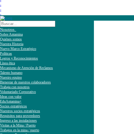
Nosotros
Sobre Antamina
Quiénes somos
Nuestra Historia
Nuevo Marco Estratégico
Políticas
Logros y Reconocimientos
Línea ética
Mecanismo de Atención de Reclamos
Talento humano
Nuestro equipo
Bienestar de nuestros colaboradores
Trabaja con nosotros
Voluntariado Corporativo
Ideas con valor
EduAntamina+
Socios estratégicos
Nuestros socios estratégicos
Requisitos para proveedores
Ingreso a las instalaciones
Visitas a la Mina / Puerto
Trabajos en la mina / puerto