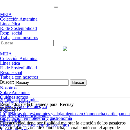
MEIA
Colección Antamina
Línea ética
R. de Sostenibilidad
Resp. social
Trabaja con nosotros
MEIA
Colección Antamina
Línea ética
R. de Sostenibilidad
Resp. social
Trabaja con nosotros
Buscar:
Nosotros
Sobre Antamina
Quiénes somos
20 años de Antamina
Nuestra Historia
Resultados de la búsqueda para: Recuay
Nuevo Marco Estratégico
20/02/2015
Políticas
Propietarios de restaurantes y alojamientos en Conococha participan en
Logros y Reconocimientos
capacitación en hotelería y gastronomía
Línea ética
Esta actividad tiene por finalidad mejorar la atención de los pasajeros
Mecanismo de Atención de Reclamos
que circulan la zona de Conococha, la cual contó con el apoyo de
Talento humano