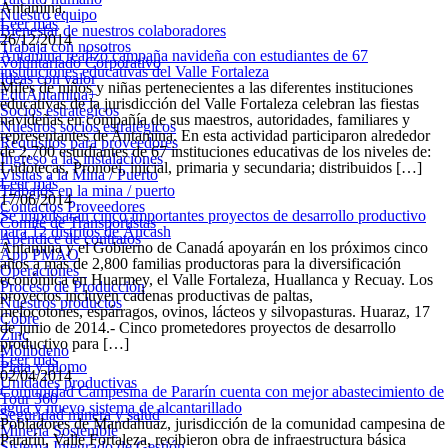
Antamina.
Nuestro equipo
Leer más
Bienestar de nuestros colaboradores
26/12/2014
Trabaja con nosotros
Antamina realizó campaña navideña con estudiantes de 67
Voluntariado Corporativo
instituciones educativas del Valle Fortaleza
Ideas con valor
Miles de niños y niñas pertenecientes a las diferentes instituciones
EduAntamina+
educativas de la jurisdicción del Valle Fortaleza celebran las fiestas
Socios estratégicos
navideñas en compañía de sus maestros, autoridades, familiares y
Nuestros socios estratégicos
representantes de Antamina. En esta actividad participaron alrededor
Requisitos para proveedores
de 2,700 estudiantes de 67 instituciones educativas de los niveles de:
Ingreso a las instalaciones
Ludotecas, Pronoei, inicial, primaria y secundaria; distribuidos […]
Visitas a la Mina / Puerto
Leer más
Trabajos en la mina / puerto
17/06/2014
Contactos Proveedores
Se impulsarán cinco importantes proyectos de desarrollo productivo
Comité de Transportistas
para 12 distritos de Áncash
Apéndice de contratos
Antamina y el Gobierno de Canadá apoyarán en los próximos cinco
App PMAO
años a más de 2,800 familias productoras para la diversificación
Operaciones
económica en Huarmey, el Valle Fortaleza, Huallanca y Recuay. Los
Proceso de Producción
proyectos incluyen cadenas productivas de paltas,
Nuestros productos
melocotones, espárragos, ovinos, lácteos y silvopasturas. Huaraz, 17
Cobre
de junio de 2014.- Cinco prometedores proyectos de desarrollo
Zinc
productivo para […]
Molibdeno
Leer más
Plata y plomo
02/04/2014
Unidades productivas
Comunidad Campesina de Pararín cuenta con mejor abastecimiento de
Tour 360
agua y nuevo sistema de alcantarillado
Seguridad minera y salud
Pobladores de Mandahuaz, jurisdicción de la comunidad campesina de
Minería Sostenible
Pararín, Valle Fortaleza, recibieron obra de infraestructura básica
Sistema Integrado de Gestión